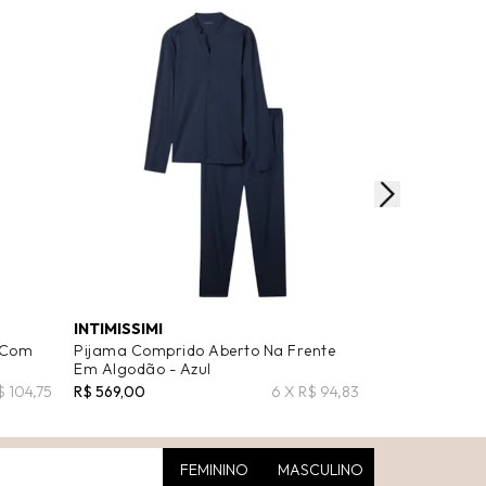
INTIMISSIMI
INTIMISSIMI
 Com
Pijama Comprido Aberto Na Frente
Pijama Compr
Em Algodão - Azul
Supima® Basic
$ 104,75
R$ 569,00
6 X R$ 94,83
R$ 399,00
FEMININO
MASCULINO