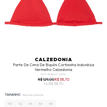
CALZEDONIA
Parte De Cima De Biquíni Cortininha Indonésia
Vermelho Calzedonia
8777-PARENT-23257
R$ 129,00
R$ 38,70
1 x R$ 38,70
TAMANHO
Selecione o tamanho
40
42
44
46
48