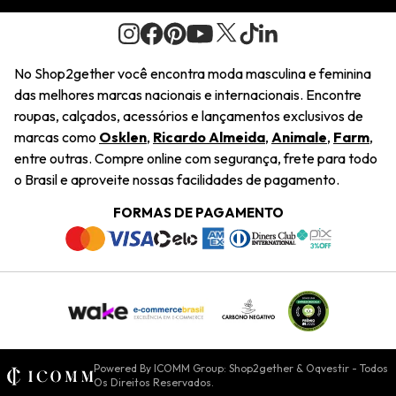
Journal
2Getherclub
Pedido de Presente
Condições Gerais
Novos Designers
Regulamento e Promoções
Wishlist
No Shop2gether você encontra moda masculina e feminina
Troca Fácil
das melhores marcas nacionais e internacionais. Encontre
Saiu na Mídia
Cupons
roupas, calçados, acessórios e lançamentos exclusivos de
Restituição de Pagamento
marcas como
Osklen
,
Ricardo Almeida
,
Animale
,
Farm
,
Sustentabilidade
entre outras. Compre online com segurança, frete para todo
Dúvidas Frequentes
o Brasil e aproveite nossas facilidades de pagamento.
Navegando
Termos e Condições
FORMAS DE PAGAMENTO
Termos e Condições
Política de Privacidade
Trabalhe Conosco
Declaração De Conteúdo
Powered By ICOMM Group: Shop2gether & Oqvestir - Todos
Os Direitos Reservados.