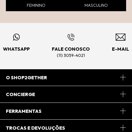
FEMININO
MASCULINO
WHATSAPP
FALE CONOSCO
E-MAIL
(11) 3059-4021
O SHOP2GETHER
Sobre Nós
CONCIERGE
Conheça o App
Central de Relacionamento
FERRAMENTAS
Conheça o Site
Fretes
Minha Conta
TROCAS E DEVOLUÇÕES