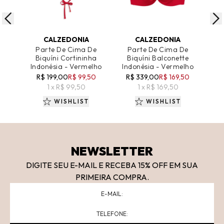
ADICIONAR AO CARRINHO
ADICIONAR AO CARRINHO
A
CALZEDONIA
CALZEDONIA
Parte De Cima De
Parte De Cima De
P
Biquíni Cortininha
Biquíni Balconette
B
Indonésia - Vermelho
Indonésia - Vermelho
R$ 199,00
R$ 99,50
R$ 339,00
R$ 169,50
R
1 x R$ 99,50
1 x R$ 169,50
WISHLIST
WISHLIST
NEWSLETTER
DIGITE SEU E-MAIL E RECEBA 15
% OFF
EM SUA
PRIMEIRA COMPRA.