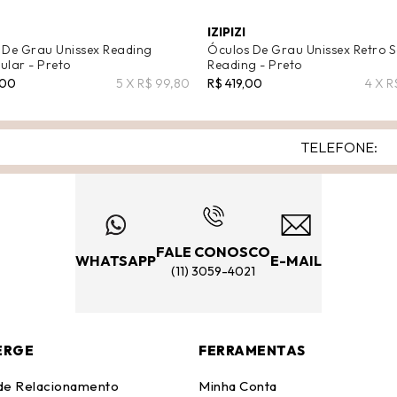
IZIPIZI
 De Grau Unissex Reading
Óculos De Grau Unissex Retro 
ular - Preto
Reading - Preto
,00
5 X R$ 99,80
R$ 419,00
4 X R
FALE CONOSCO
WHATSAPP
E-MAIL
(11) 3059-4021
ERGE
FERRAMENTAS
 de Relacionamento
Minha Conta