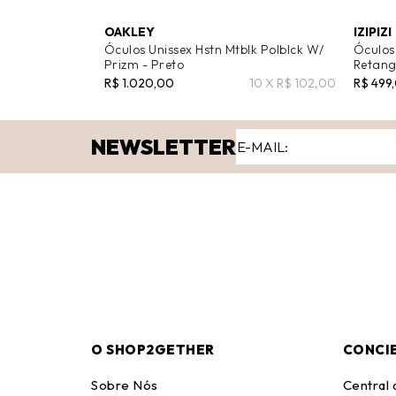
OAKLEY
IZIPIZI
Óculos Unissex Hstn Mtblk Polblck W/
Óculos
Prizm - Preto
Retang
R$ 1.020,00
10 X R$ 102,00
R$ 499
NEWSLETTER
O SHOP2GETHER
CONCI
Sobre Nós
Central