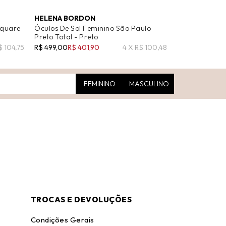
HELENA BORDON
OAKLEY
Square
Óculos De Sol Feminino São Paulo
Óculos De Sol
Preto Total - Preto
Prizm - Rosa
$ 104,75
R$ 499,00
R$ 401,90
4 X R$ 100,48
R$ 1.020,00
FEMININO
MASCULINO
TROCAS E DEVOLUÇÕES
Condições Gerais