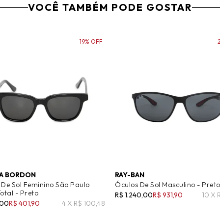
VOCÊ TAMBÉM PODE GOSTAR
19% OFF
A BORDON
RAY-BAN
 De Sol Feminino São Paulo
Óculos De Sol Masculino - Pret
otal - Preto
R$ 1.240,00
R$ 931,90
10 X 
,00
R$ 401,90
4 X R$ 100,48