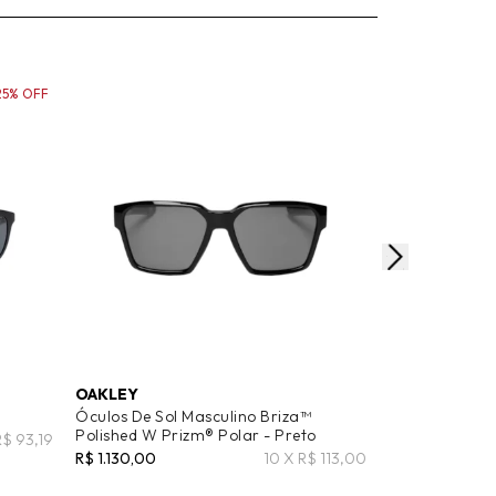
25% OFF
OAKLEY
OAKLEY
o
Óculos De Sol Masculino Briza™
Óculos De Sol
Polished W Prizm® Polar - Preto
W/ Prizm® - P
R$ 93,19
R$ 1.130,00
10 X R$ 113,00
R$ 1.270,00