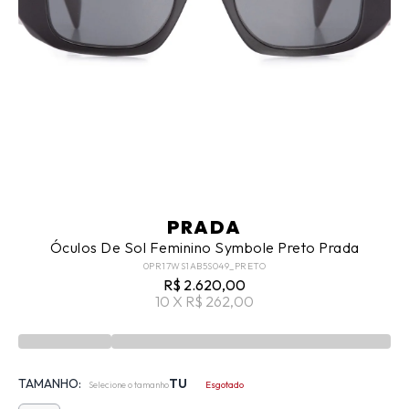
PRADA
Óculos De Sol Feminino Symbole Preto Prada
0PR17WS1AB5S049_PRETO
R$ 2.620,00
10 X R$ 262,00
TAMANHO:
TU
Selecione o tamanho
Esgotado