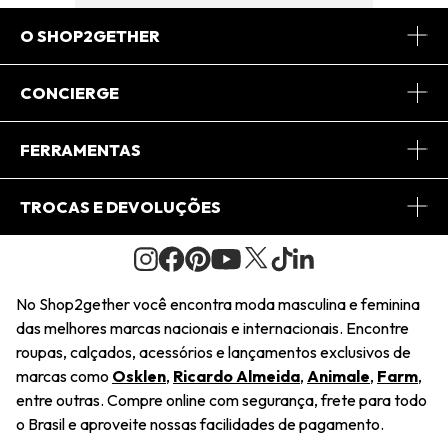
O SHOP2GETHER
Sobre Nós
CONCIERGE
Conheça o App
Central de Relacionamento
FERRAMENTAS
Conheça o Site
Fretes
Minha Conta
TROCAS E DEVOLUÇÕES
Journal
2Getherclub
Pedido de Presente
Condições Gerais
Novos Designers
Regulamento e Promoções
Wishlist
No Shop2gether você encontra moda masculina e feminina
Troca Fácil
das melhores marcas nacionais e internacionais. Encontre
Saiu na Mídia
Cupons
roupas, calçados, acessórios e lançamentos exclusivos de
Restituição de Pagamento
marcas como
Osklen
,
Ricardo Almeida
,
Animale
,
Farm
,
Sustentabilidade
entre outras. Compre online com segurança, frete para todo
Dúvidas Frequentes
o Brasil e aproveite nossas facilidades de pagamento.
Navegando