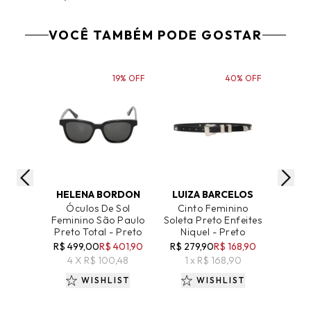
VOCÊ TAMBÉM PODE GOSTAR
19% OFF
40% OFF
ADICIONAR AO CARRINHO
ADICIONAR AO CARRINHO
ADICIO
HELENA BORDON
LUIZA BARCELOS
LUIZ
Óculos De Sol
Cinto Feminino
Cin
Feminino São Paulo
Soleta Preto Enfeites
Soleta
Preto Total - Preto
Niquel - Preto
Prata 
R$ 499,00
R$ 401,90
R$ 279,90
R$ 168,90
R$ 35
4 X R$ 100,48
1 x R$ 168,90
2 
WISHLIST
WISHLIST