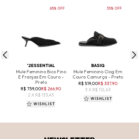
65% OFF
35% OFF
ADICIONAR AO CARRINHO
ADICIONAR AO CARRINHO
A
'2ESSENTIAL
BASIQ
Mule Feminino Bico Fino
Mule Feminino Clog Em
Sand
E Franjas Em Couro -
Couro Camurça - Preto
Preto
R$ 519,00
R$ 337,90
R
R$ 759,00
R$ 266,90
3 X R$ 112,63
2 X R$ 133,45
WISHLIST
WISHLIST