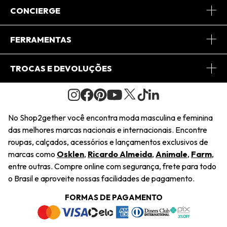
Sobre Nós
CONCIERGE
Conheça o App
Central de Relacionamento
FERRAMENTAS
Conheça o Site
Fretes
Minha Conta
TROCAS E DEVOLUÇÕES
Journal
2Getherclub
Pedido de Presente
Condições Gerais
Novos Designers
Regulamento e Promoções
Wishlist
No Shop2gether você encontra moda masculina e feminina
Troca Fácil
das melhores marcas nacionais e internacionais. Encontre
Saiu na Mídia
Cupons
roupas, calçados, acessórios e lançamentos exclusivos de
Restituição de Pagamento
marcas como
Osklen
,
Ricardo Almeida
,
Animale
,
Farm
,
Sustentabilidade
entre outras. Compre online com segurança, frete para todo
Dúvidas Frequentes
o Brasil e aproveite nossas facilidades de pagamento.
Navegando
Termos e Condições
FORMAS DE PAGAMENTO
Termos e Condições
Política de Privacidade