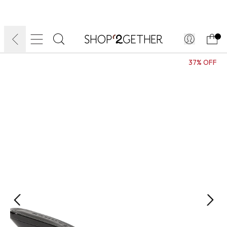
FINAL LIQUIDA:
O VERÃO’27 NO SEU TEMPO:
ATÉ 70% OFF + 10% OFF
FRETE GRÁTIS
10EXTRA.
FRETEAPP*
.
37% OFF