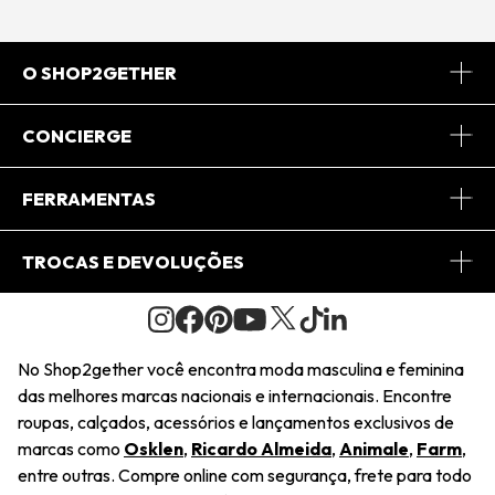
O SHOP2GETHER
Sobre Nós
CONCIERGE
Conheça o App
Central de Relacionamento
FERRAMENTAS
Conheça o Site
Fretes
Minha Conta
TROCAS E DEVOLUÇÕES
Journal
2Getherclub
Pedido de Presente
Condições Gerais
Novos Designers
Regulamento e Promoções
Wishlist
No Shop2gether você encontra moda masculina e feminina
Troca Fácil
das melhores marcas nacionais e internacionais. Encontre
Saiu na Mídia
Cupons
roupas, calçados, acessórios e lançamentos exclusivos de
Restituição de Pagamento
marcas como
Osklen
,
Ricardo Almeida
,
Animale
,
Farm
,
Sustentabilidade
entre outras. Compre online com segurança, frete para todo
Dúvidas Frequentes