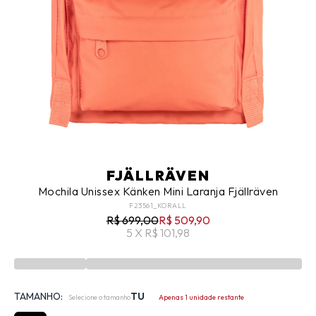
FJÄLLRÄVEN
Mochila Unissex Känken Mini Laranja Fjällräven
F23561_KORALL
R$ 699,00
R$ 509,90
5 X R$ 101,98
TAMANHO:
TU
Selecione o tamanho
Apenas 1 unidade restante