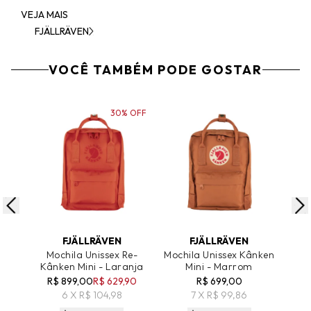
VEJA MAIS
FJÄLLRÄVEN
VOCÊ TAMBÉM PODE GOSTAR
30% OFF
ADICIONAR AO CARRINHO
ADICIONAR AO CARRINHO
A
FJÄLLRÄVEN
FJÄLLRÄVEN
Mochila Unissex Re-
Mochila Unissex Kânken
Moch
Kânken Mini - Laranja
Mini - Marrom
R$ 899,00
R$ 629,90
R$ 699,00
6 X R$ 104,98
7 X R$ 99,86