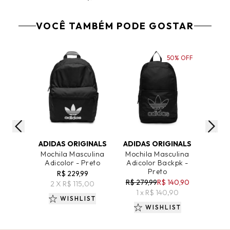
VOCÊ TAMBÉM PODE GOSTAR
50% OFF
ADICIONAR AO CARRINHO
ADICIONAR AO CARRINHO
ADICIO
ADIDAS ORIGINALS
ADIDAS ORIGINALS
ADIDA
Mochila Masculina
Mochila Masculina
Camis
Adicolor - Preto
Adicolor Backpk -
Adico
Preto
R$ 229,99
R$ 279,99
R$ 140,90
R$ 14
2 X R$ 115,00
1 x R$ 140,90
1 
WISHLIST
WISHLIST