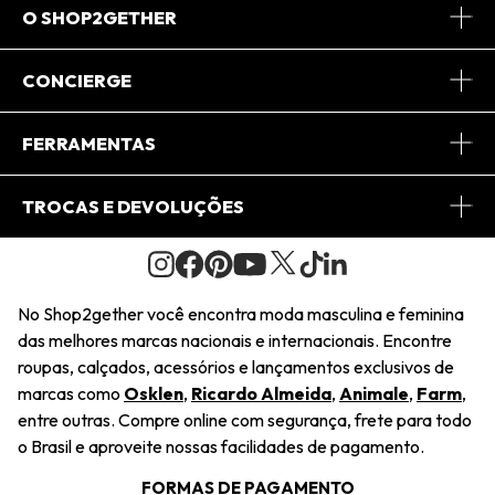
O SHOP2GETHER
Sobre Nós
CONCIERGE
Conheça o App
Central de Relacionamento
FERRAMENTAS
Conheça o Site
Fretes
Minha Conta
TROCAS E DEVOLUÇÕES
Journal
2Getherclub
Pedido de Presente
Condições Gerais
Novos Designers
Regulamento e Promoções
Wishlist
No Shop2gether você encontra moda masculina e feminina
Troca Fácil
das melhores marcas nacionais e internacionais. Encontre
Saiu na Mídia
Cupons
roupas, calçados, acessórios e lançamentos exclusivos de
Restituição de Pagamento
marcas como
Osklen
,
Ricardo Almeida
,
Animale
,
Farm
,
Sustentabilidade
entre outras. Compre online com segurança, frete para todo
Dúvidas Frequentes
o Brasil e aproveite nossas facilidades de pagamento.
Navegando
Termos e Condições
FORMAS DE PAGAMENTO