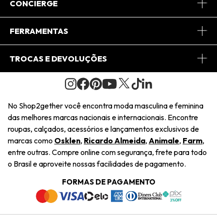
Sobre Nós
CONCIERGE
Conheça o App
Central de Relacionamento
FERRAMENTAS
Conheça o Site
Fretes
Minha Conta
TROCAS E DEVOLUÇÕES
Journal
2Getherclub
Pedido de Presente
Condições Gerais
Novos Designers
Regulamento e Promoções
Wishlist
No Shop2gether você encontra moda masculina e feminina
Troca Fácil
das melhores marcas nacionais e internacionais. Encontre
Saiu na Mídia
Cupons
roupas, calçados, acessórios e lançamentos exclusivos de
Restituição de Pagamento
marcas como
Osklen
,
Ricardo Almeida
,
Animale
,
Farm
,
Sustentabilidade
entre outras. Compre online com segurança, frete para todo
Dúvidas Frequentes
o Brasil e aproveite nossas facilidades de pagamento.
Navegando
Termos e Condições
FORMAS DE PAGAMENTO
Termos e Condições
Política de Privacidade
Trabalhe Conosco