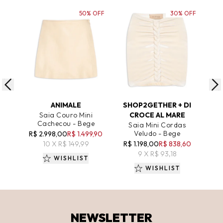
50% OFF
30% OFF
ADICIONAR AO CARRINHO
ADICIONAR AO CARRINHO
A
ANIMALE
SHOP2GETHER + DI
Saia Couro Mini
CROCE AL MARE
Mini
Cachecou - Bege
Saia Mini Cordas
R
Veludo - Bege
R$ 2.998,00
R$ 1.499,90
10 X R$ 149,99
R$ 1.198,00
R$ 838,60
9 X R$ 93,18
WISHLIST
WISHLIST
NEWSLETTER