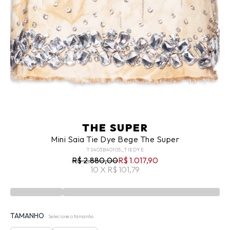
THE SUPER
Mini Saia Tie Dye Bege The Super
TS403B40105_TIEDYE
R$ 2.880,00
R$ 1.017,90
10 X R$ 101,79
TAMANHO
Selecione o tamanho