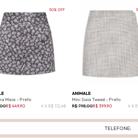
50% OFF
LE
ANIMALE
ia Maia - Preto
Mini Saia Tweed - Preto
,00
R$ 449,90
4 X R$ 112,48
R$ 798,00
R$ 399,90
4 X 