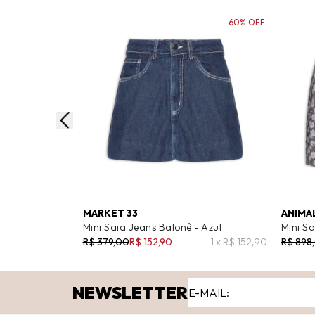
60% OFF
MARKET 33
ANIMA
Mini Saia Jeans Balonê - Azul
Mini Sa
R$ 379,00
R$ 152,90
1 x R$ 152,90
R$ 898
NEWSLETTER