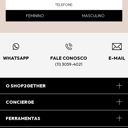
FEMININO
MASCULINO
WHATSAPP
FALE CONOSCO
E-MAIL
(11) 3059-4021
O SHOP2GETHER
Sobre Nós
CONCIERGE
Conheça o App
Central de Relacionamento
FERRAMENTAS