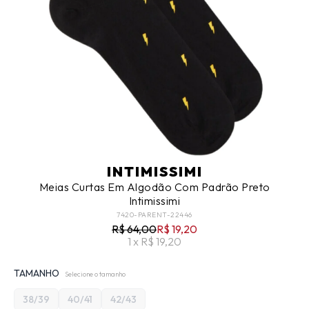
INTIMISSIMI
Meias Curtas Em Algodão Com Padrão Preto
Intimissimi
7420-PARENT-22446
R$ 64,00
R$ 19,20
1 x R$ 19,20
TAMANHO
Selecione o tamanho
38/39
40/41
42/43