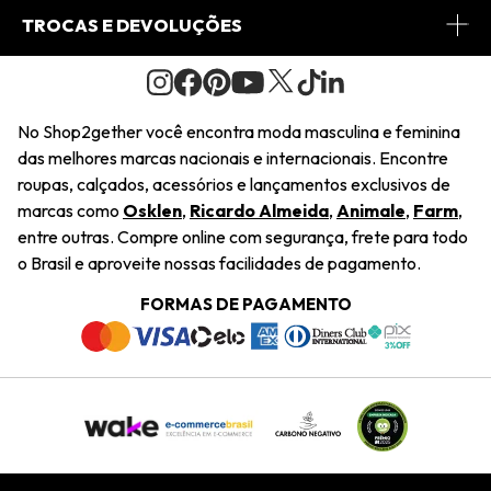
Conheça o Site
Fretes
Minha Conta
TROCAS E DEVOLUÇÕES
Journal
2Getherclub
Pedido de Presente
Condições Gerais
Novos Designers
Regulamento e Promoções
Wishlist
No Shop2gether você encontra moda masculina e feminina
Troca Fácil
das melhores marcas nacionais e internacionais. Encontre
Saiu na Mídia
Cupons
roupas, calçados, acessórios e lançamentos exclusivos de
Restituição de Pagamento
marcas como
Osklen
,
Ricardo Almeida
,
Animale
,
Farm
,
Sustentabilidade
entre outras. Compre online com segurança, frete para todo
Dúvidas Frequentes
o Brasil e aproveite nossas facilidades de pagamento.
Navegando
Termos e Condições
FORMAS DE PAGAMENTO
Termos e Condições
Política de Privacidade
Trabalhe Conosco
Declaração De Conteúdo