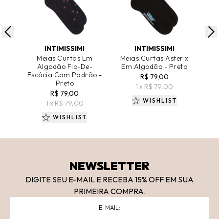
ADICIONAR AO CARRINHO
ADICIONAR AO CARRINHO
A
INTIMISSIMI
INTIMISSIMI
Meias Curtas Em
Meias Curtas Asterix
Mei
Algodão Fio-De-
Em Algodão - Preto
Em
Escócia Com Padrão -
R$ 79,00
Preto
1 x R$ 79,00
R$ 79,00
WISHLIST
1 x R$ 79,00
WISHLIST
NEWSLETTER
DIGITE SEU E-MAIL E RECEBA 15
% OFF
EM SUA
PRIMEIRA COMPRA.