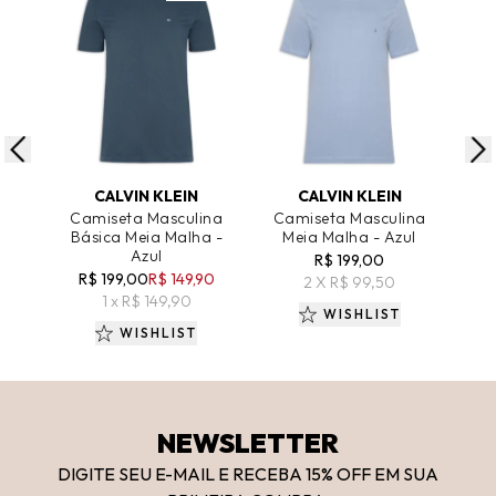
ADICIONAR AO CARRINHO
ADICIONAR AO CARRINHO
A
CALVIN KLEIN
CALVIN KLEIN
Camiseta Masculina
Camiseta Masculina
J
Básica Meia Malha -
Meia Malha - Azul
Spo
Azul
R$ 199,00
R$ 199,00
R$ 149,90
2 X R$ 99,50
1 x R$ 149,90
WISHLIST
WISHLIST
NEWSLETTER
DIGITE SEU E-MAIL E RECEBA 15
% OFF
EM SUA