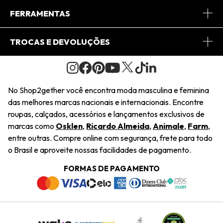
Conheça o App
Central de Relacionamento
FERRAMENTAS
Conheça o Site
Fretes
Minha Conta
TROCAS E DEVOLUÇÕES
Journal
2Getherclub
Pedido de Presente
Condições Gerais
Novos Designers
Regulamento e Promoções
Wishlist
No Shop2gether você encontra moda masculina e feminina
Troca Fácil
das melhores marcas nacionais e internacionais. Encontre
Saiu na Mídia
Cupons
roupas, calçados, acessórios e lançamentos exclusivos de
Restituição de Pagamento
marcas como
Osklen
,
Ricardo Almeida
,
Animale
,
Farm
,
Sustentabilidade
entre outras. Compre online com segurança, frete para todo
Dúvidas Frequentes
o Brasil e aproveite nossas facilidades de pagamento.
Navegando
Termos e Condições
FORMAS DE PAGAMENTO
Termos e Condições
Política de Privacidade
Trabalhe Conosco
Declaração De Conteúdo