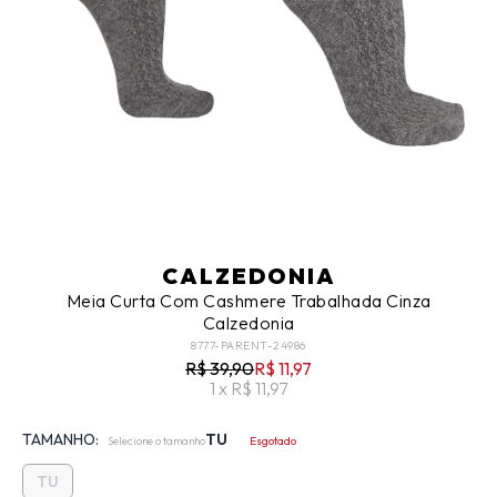
CALZEDONIA
Meia Curta Com Cashmere Trabalhada Cinza
Calzedonia
8777-PARENT-24986
R$ 39,90
R$ 11,97
1 x R$ 11,97
TAMANHO:
TU
Selecione o tamanho
Esgotado
TU