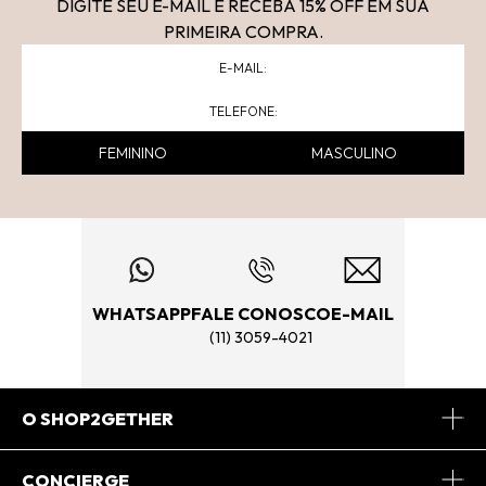
DIGITE SEU E-MAIL E RECEBA 15
% OFF
EM SUA
PRIMEIRA COMPRA.
FEMININO
MASCULINO
WHATSAPP
FALE CONOSCO
E-MAIL
(11) 3059-4021
O SHOP2GETHER
Sobre Nós
CONCIERGE