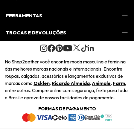
Conheça o App
Central de Relacionamento
FERRAMENTAS
Conheça o Site
Fretes
Minha Conta
TROCAS E DEVOLUÇÕES
Journal
2Getherclub
Pedido de Presente
Condições Gerais
Novos Designers
Regulamento e Promoções
Wishlist
No Shop2gether você encontra moda masculina e feminina
Troca Fácil
das melhores marcas nacionais e internacionais. Encontre
Saiu na Mídia
Cupons
roupas, calçados, acessórios e lançamentos exclusivos de
Restituição de Pagamento
marcas como
Osklen
,
Ricardo Almeida
,
Animale
,
Farm
,
Sustentabilidade
entre outras. Compre online com segurança, frete para todo
Dúvidas Frequentes
o Brasil e aproveite nossas facilidades de pagamento.
Navegando
Termos e Condições
FORMAS DE PAGAMENTO
Termos e Condições
Política de Privacidade
Trabalhe Conosco