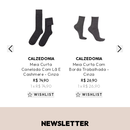
ADICIONAR AO CARRINHO
ADICIONAR AO CARRINHO
ADICIO
CALZEDONIA
CALZEDONIA
CA
Meia Curta
Meia Curta Com
Mei
Canelada Com Lã E
Borda Trabalhada -
Cash
Cashmere - Cinza
Cinza
R$ 74,90
R$ 26,90
1 
1 x R$ 74,90
1 x R$ 26,90
WISHLIST
WISHLIST
NEWSLETTER