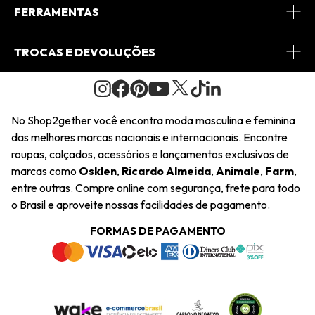
Conheça o App
Central de Relacionamento
FERRAMENTAS
Conheça o Site
Fretes
Minha Conta
TROCAS E DEVOLUÇÕES
Journal
2Getherclub
Pedido de Presente
Condições Gerais
Novos Designers
Regulamento e Promoções
Wishlist
No Shop2gether você encontra moda masculina e feminina
Troca Fácil
das melhores marcas nacionais e internacionais. Encontre
Saiu na Mídia
Cupons
roupas, calçados, acessórios e lançamentos exclusivos de
Restituição de Pagamento
marcas como
Osklen
,
Ricardo Almeida
,
Animale
,
Farm
,
Sustentabilidade
entre outras. Compre online com segurança, frete para todo
Dúvidas Frequentes
o Brasil e aproveite nossas facilidades de pagamento.
Navegando
Termos e Condições
FORMAS DE PAGAMENTO
Termos e Condições
Política de Privacidade
Trabalhe Conosco
Declaração De Conteúdo