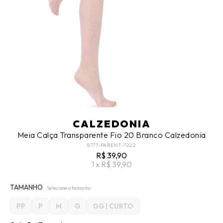
CALZEDONIA
Meia Calça Transparente Fio 20 Branco Calzedonia
8777-PARENT-7222
R$ 39,90
1 x R$ 39,90
TAMANHO
Selecione o tamanho
PP
P
M
G
GG | CURTO