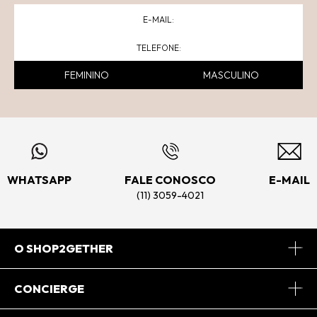
FEMININO
MASCULINO
WHATSAPP
FALE CONOSCO
E-MAIL
(11) 3059-4021
O SHOP2GETHER
Sobre Nós
CONCIERGE