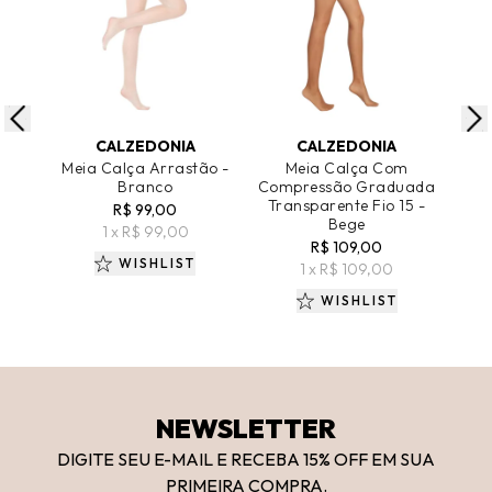
ADICIONAR AO CARRINHO
ADICIONAR AO CARRINHO
A
CALZEDONIA
CALZEDONIA
Meia Calça Arrastão -
Meia Calça Com
Branco
Compressão Graduada
Com
Transparente Fio 15 -
Tr
R$ 99,00
Bege
Efe
1 x R$ 99,00
R$ 109,00
WISHLIST
1 x R$ 109,00
WISHLIST
NEWSLETTER
DIGITE SEU E-MAIL E RECEBA 15
% OFF
EM SUA
PRIMEIRA COMPRA.