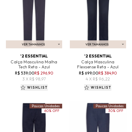
VER TAMANHOS
VER TAMANHOS
ADICIONAR AO CARRINHO
ADICIONAR AO CARRINHO
'2 ESSENTIAL
'2 ESSENTIAL
Calça Masculina Malha
Calça Masculina
Tech Reta - Azul
Flexsense Reta - Azul
R$ 539,00
R$ 296,90
R$ 699,00
R$ 384,90
3 X R$ 98,97
4 X R$ 96,22
WISHLIST
WISHLIST
Poucas Unidades
Poucas Unidades
60% OFF
30% OFF