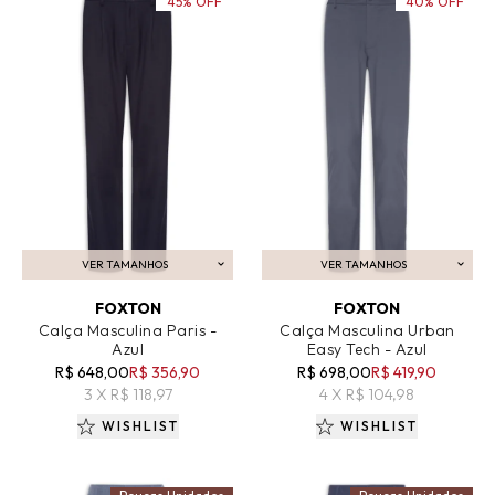
45% OFF
40% OFF
VER TAMANHOS
VER TAMANHOS
ADICIONAR AO CARRINHO
ADICIONAR AO CARRINHO
FOXTON
FOXTON
Calça Masculina Paris -
Calça Masculina Urban
Azul
Easy Tech - Azul
R$ 648,00
R$ 356,90
R$ 698,00
R$ 419,90
3 X R$ 118,97
4 X R$ 104,98
WISHLIST
WISHLIST