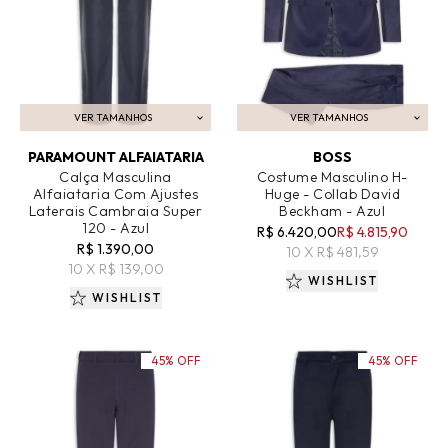
VER TAMANHOS
VER TAMANHOS
ADICIONAR AO CARRINHO
ADICIONAR AO CARRINHO
PARAMOUNT ALFAIATARIA
BOSS
Calça Masculina
Costume Masculino H-
Alfaiataria Com Ajustes
Huge - Collab David
Laterais Cambraia Super
Beckham - Azul
120 - Azul
R$ 6.420,00
R$ 4.815,90
R$ 1.390,00
10 X R$ 481,59
10 X R$ 139,00
WISHLIST
WISHLIST
45% OFF
45% OFF