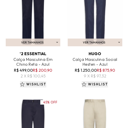
VER TAMANHOS
VER TAMANHOS
ADICIONAR AO CARRINHO
ADICIONAR AO CARRINHO
'2 ESSENTIAL
HUGO
Calça Masculina Em
Calça Masculina Social
Chino Reta - Azul
Hesten - Azul
R$ 499,00
R$ 200,90
R$ 1.250,00
R$ 875,90
2 X R$ 100,45
9 X R$ 97,32
WISHLIST
WISHLIST
45% OFF