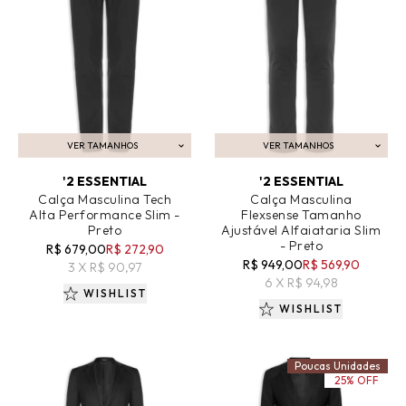
VER TAMANHOS
VER TAMANHOS
ADICIONAR AO CARRINHO
ADICIONAR AO CARRINHO
'2 ESSENTIAL
'2 ESSENTIAL
Calça Masculina Tech
Calça Masculina
Alta Performance Slim -
Flexsense Tamanho
Preto
Ajustável Alfaiataria Slim
- Preto
R$ 679,00
R$ 272,90
R$ 949,00
R$ 569,90
3 X R$ 90,97
6 X R$ 94,98
WISHLIST
WISHLIST
Poucas Unidades
25% OFF