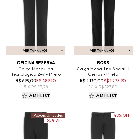
VER TAMANHOS
VER TAMANHOS
ADICIONAR AO CARRINHO
ADICIONAR AO CARRINHO
OFICINA RESERVA
BOSS
Calça Masculina
Calça Masculina Social H
Tecnológica 247 - Preto
Genius - Preto
R$ 699,00
R$ 489,90
R$ 2.130,00
R$ 1.278,90
5 X R$ 97,98
10 X R$ 127,89
WISHLIST
WISHLIST
Poucas Unidades
40% OFF
60% OFF