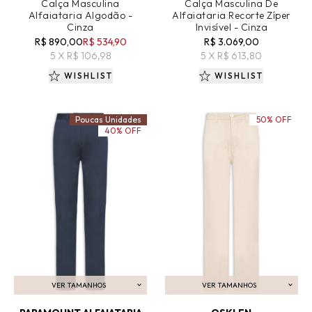
Calça Masculina
Calça Masculina De
Alfaiataria Algodão -
Alfaiataria Recorte Zíper
Cinza
Invisível - Cinza
R$ 890,00
R$ 534,90
R$ 3.069,00
5 X R$ 106,98
5 X R$ 613,80
WISHLIST
WISHLIST
Poucas Unidades
50% OFF
40% OFF
VER TAMANHOS
VER TAMANHOS
ADICIONAR AO CARRINHO
ADICIONAR AO CARRINHO