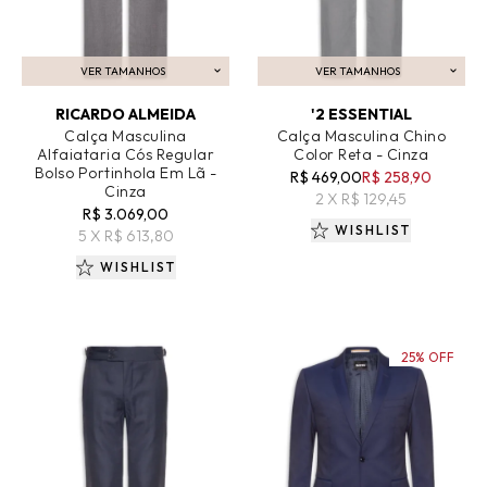
VER TAMANHOS
VER TAMANHOS
ADICIONAR AO CARRINHO
ADICIONAR AO CARRINHO
RICARDO ALMEIDA
'2 ESSENTIAL
Calça Masculina
Calça Masculina Chino
Alfaiataria Cós Regular
Color Reta - Cinza
Bolso Portinhola Em Lã -
R$ 469,00
R$ 258,90
Cinza
2 X R$ 129,45
R$ 3.069,00
WISHLIST
5 X R$ 613,80
WISHLIST
25% OFF