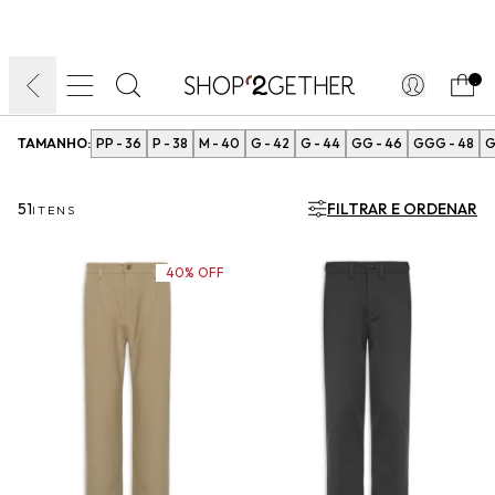
FINAL LIQUIDA:
O VERÃO’27 NO SEU TEMPO:
DIA DOS PAIS
ATÉ 70% OFF + 10% OFF
50% OFF NO FRETE
FRETE GRÁTIS
ULTRARRÁPIDO.
10EXTRA.
FRETEAPP*
.
TAMANHO:
PP - 36
P - 38
M - 40
G - 42
G - 44
GG - 46
GGG - 48
G
51
FILTRAR E ORDENAR
ITENS
40% OFF