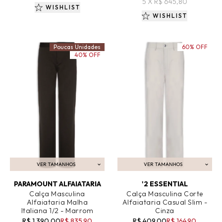
5 X R$ 645,80
WISHLIST
WISHLIST
Poucas Unidades
60% OFF
40% OFF
VER TAMANHOS
VER TAMANHOS
ADICIONAR AO CARRINHO
ADICIONAR AO CARRINHO
PARAMOUNT ALFAIATARIA
'2 ESSENTIAL
Calça Masculina
Calça Masculina Corte
Alfaiataria Malha
Alfaiataria Casual Slim -
Italiana 1/2 - Marrom
Cinza
R$ 1.390,00
R$ 835,90
R$ 409,00
R$ 164,90