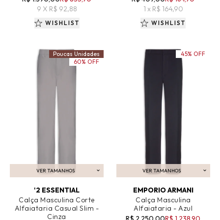
9 X R$ 92,88
1 x R$ 164,90
WISHLIST
WISHLIST
Poucas Unidades
45% OFF
60% OFF
VER TAMANHOS
VER TAMANHOS
ADICIONAR AO CARRINHO
ADICIONAR AO CARRINHO
'2 ESSENTIAL
EMPORIO ARMANI
Calça Masculina Corte
Calça Masculina
Alfaiataria Casual Slim -
Alfaiataria - Azul
Cinza
R$ 2.250,00
R$ 1.238,90