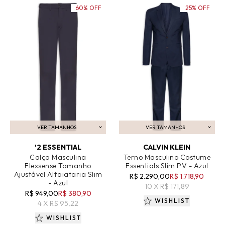
60% OFF
25% OFF
VER TAMANHOS
VER TAMANHOS
ADICIONAR AO CARRINHO
ADICIONAR AO CARRINHO
'2 ESSENTIAL
CALVIN KLEIN
Calça Masculina
Terno Masculino Costume
Flexsense Tamanho
Essentials Slim PV - Azul
Ajustável Alfaiataria Slim
R$ 2.290,00
R$ 1.718,90
- Azul
10 X R$ 171,89
R$ 949,00
R$ 380,90
WISHLIST
4 X R$ 95,22
WISHLIST