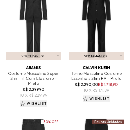
VER TAMANHOS
VER TAMANHOS
ADICIONAR AO CARRINHO
ADICIONAR AO CARRINHO
ARAMIS
CALVIN KLEIN
Costume Masculino Super
Terno Masculino Costume
Slim Fit Com Elastano -
Essentials Slim PV - Preto
Preto
R$ 2.290,00
R$ 1.718,90
R$ 2.299,90
10 X R$ 171,89
10 X R$ 229,99
WISHLIST
WISHLIST
30% OFF
Poucas Unidades