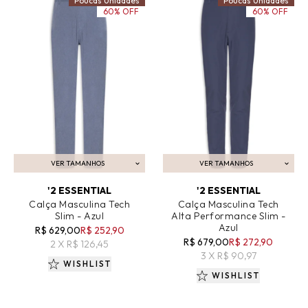
Poucas Unidades
Poucas Unidades
60% OFF
60% OFF
VER TAMANHOS
VER TAMANHOS
ADICIONAR AO CARRINHO
ADICIONAR AO CARRINHO
'2 ESSENTIAL
'2 ESSENTIAL
Calça Masculina Tech
Calça Masculina Tech
Slim - Azul
Alta Performance Slim -
Azul
R$ 629,00
R$ 252,90
R$ 679,00
R$ 272,90
2 X R$ 126,45
3 X R$ 90,97
WISHLIST
WISHLIST