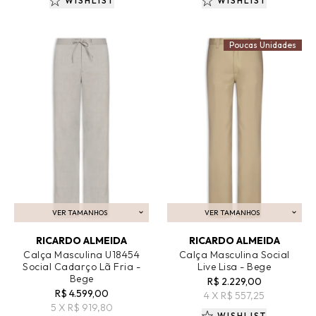
WISHLIST
WISHLIST
Poucas Unidades
VER TAMANHOS
VER TAMANHOS
ADICIONAR AO CARRINHO
ADICIONAR AO CARRINHO
RICARDO ALMEIDA
RICARDO ALMEIDA
Calça Masculina U18454
Calça Masculina Social
Social Cadarço Lã Fria -
Live Lisa - Bege
Bege
R$ 2.229,00
R$ 4.599,00
4 X R$ 557,25
5 X R$ 919,80
WISHLIST