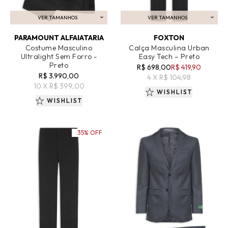
VER TAMANHOS
VER TAMANHOS
ADICIONAR AO CARRINHO
ADICIONAR AO CARRINHO
PARAMOUNT ALFAIATARIA
FOXTON
Costume Masculino
Calça Masculina Urban
Ultralight Sem Forro -
Easy Tech – Preto
Preto
R$ 698,00
R$ 419,90
R$ 3.990,00
4 X R$ 104,98
10 X R$ 399,00
WISHLIST
WISHLIST
35% OFF