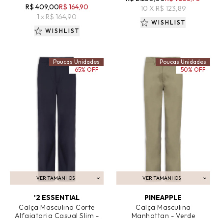
R$ 409,00
R$ 164,90
10 X R$ 123,89
1 x R$ 164,90
WISHLIST
WISHLIST
Poucas Unidades
Poucas Unidades
65% OFF
50% OFF
VER TAMANHOS
VER TAMANHOS
ADICIONAR AO CARRINHO
ADICIONAR AO CARRINHO
'2 ESSENTIAL
PINEAPPLE
Calça Masculina Corte
Calça Masculina
Alfaiataria Casual Slim -
Manhattan - Verde