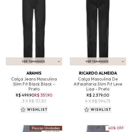
VER TAMANHOS
VER TAMANHOS
ADICIONAR AO CARRINHO
ADICIONAR AO CARRINHO
ARAMIS
RICARDO ALMEIDA
Calça Jeans Masculina
Calça Masculina De
Slim Fit Black Black -
Alfaiataria Slim Fit Leve
Preto
Lisa - Preto
R$ 499,90
R$ 351,90
R$ 2.379,00
3 X R$ 117,30
4 X R$ 594,75
WISHLIST
WISHLIST
Poucas Unidades
40% OFF