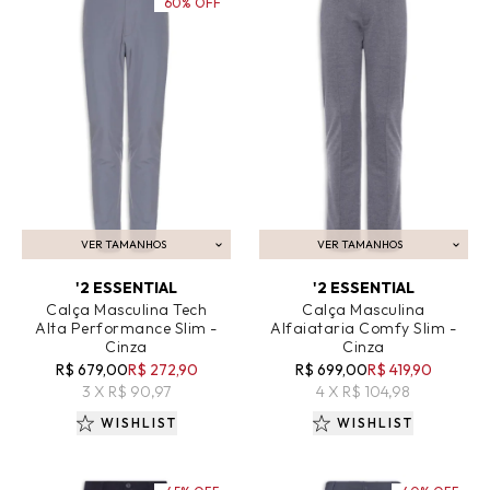
60% OFF
VER TAMANHOS
VER TAMANHOS
ADICIONAR AO CARRINHO
ADICIONAR AO CARRINHO
'2 ESSENTIAL
'2 ESSENTIAL
Calça Masculina Tech
Calça Masculina
Alta Performance Slim -
Alfaiataria Comfy Slim -
Cinza
Cinza
R$ 679,00
R$ 272,90
R$ 699,00
R$ 419,90
3 X R$ 90,97
4 X R$ 104,98
WISHLIST
WISHLIST