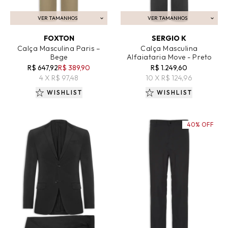
VER TAMANHOS
VER TAMANHOS
ADICIONAR AO CARRINHO
ADICIONAR AO CARRINHO
FOXTON
SERGIO K
Calça Masculina Paris –
Calça Masculina
Bege
Alfaiataria Move - Preto
R$ 647,92
R$ 389,90
R$ 1.249,60
4 X R$ 97,48
10 X R$ 124,96
WISHLIST
WISHLIST
40% OFF