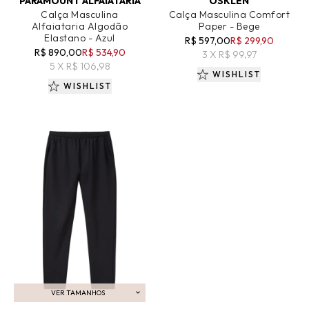
PARAMOUNT ALFAIATARIA
OSKLEN
Calça Masculina
Calça Masculina Comfort
Alfaiataria Algodão
Paper - Bege
Elastano - Azul
R$ 597,00
R$ 299,90
R$ 890,00
R$ 534,90
3 X R$ 99,97
5 X R$ 106,98
WISHLIST
WISHLIST
VER TAMANHOS
ADICIONAR AO CARRINHO