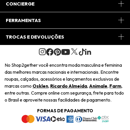
Sobre Nós
CONCIERGE
Conheça o App
Central de Relacionamento
FERRAMENTAS
Conheça o Site
Fretes
Minha Conta
TROCAS E DEVOLUÇÕES
Journal
2Getherclub
Pedido de Presente
Condições Gerais
Novos Designers
Regulamento e Promoções
Wishlist
No Shop2gether você encontra moda masculina e feminina
Troca Fácil
das melhores marcas nacionais e internacionais. Encontre
Saiu na Mídia
Cupons
roupas, calçados, acessórios e lançamentos exclusivos de
Restituição de Pagamento
marcas como
Osklen
,
Ricardo Almeida
,
Animale
,
Farm
,
Sustentabilidade
entre outras. Compre online com segurança, frete para todo
Dúvidas Frequentes
o Brasil e aproveite nossas facilidades de pagamento.
Navegando
Termos e Condições
FORMAS DE PAGAMENTO
Termos e Condições
Política de Privacidade