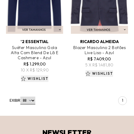
VER TAMANHOS
VER TAMANHOS
ADICIONAR AO CARRINHO
ADICIONAR AO CARRINHO
'2 ESSENTIAL
RICARDO ALMEIDA
Suéter Masculino Gola
Blazer Masculino 2 Botões
Alta Com Blend De Lã E
Live Liso - Azul
Cashmere - Azul
R$ 7.409,00
R$ 1.299,00
5 X R$ 1.481,80
10 X R$ 129,90
WISHLIST
WISHLIST
EXIBIR
1
NEWSLETTER