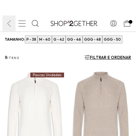
FINAL LIQUIDA:
O VERÃO’27 NO SEU TEMPO:
DIA DOS PAIS
ATÉ 70% OFF + 10% OFF
50% OFF NO FRETE
FRETE GRÁTIS
ULTRARRÁPIDO.
10EXTRA.
FRETEAPP*
.
TAMANHO:
P - 38
M - 40
G - 42
GG - 46
GGG - 48
GGG - 50
8
FILTRAR E ORDENAR
ITENS
Poucas Unidades