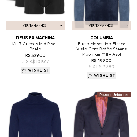
VER TAMANHOS
VER TAMANHOS
ADICIONAR AO CARRINHO
ADICIONAR AO CARRINHO
DEUS EX MACHINA
COLUMBIA
Kit 3 Cuecas Mid Rise -
Blusa Masculina Fleece
Preto
Vista Com Botão Steens
Mountain™ II - Azul
R$ 329,00
R$ 499,00
3 X R$ 109,67
5 X R$ 99,80
WISHLIST
WISHLIST
Poucas Unidades