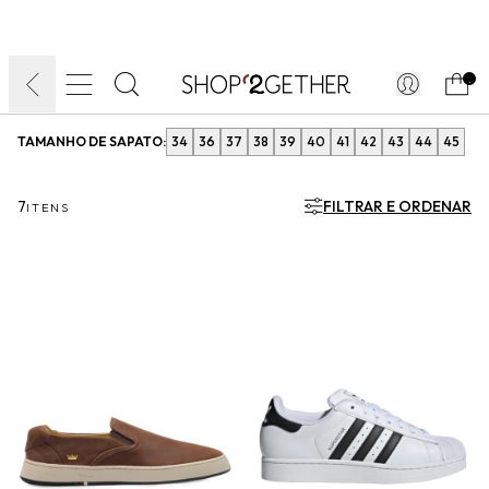
FINAL LIQUIDA:
O VERÃO’27 NO SEU TEMPO:
DIA DOS PAIS
ATÉ 70% OFF + 10% OFF
50% OFF NO FRETE
FRETE GRÁTIS
ULTRARRÁPIDO.
10EXTRA.
FRETEAPP*
.
TAMANHO DE SAPATO:
34
36
37
38
39
40
41
42
43
44
45
7
FILTRAR E ORDENAR
ITENS