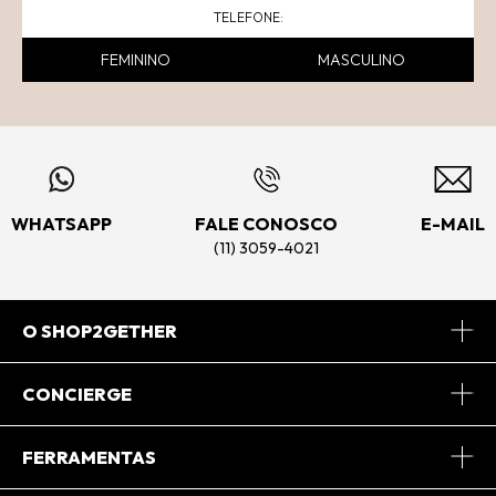
FEMININO
MASCULINO
WHATSAPP
FALE CONOSCO
E-MAIL
(11) 3059-4021
O SHOP2GETHER
Sobre Nós
CONCIERGE
Conheça o App
Central de Relacionamento
FERRAMENTAS