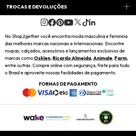
Conheça o Site
Fretes
Minha Conta
TROCAS E DEVOLUÇÕES
Journal
2Getherclub
Pedido de Presente
Condições Gerais
Novos Designers
Regulamento e Promoções
Wishlist
No Shop2gether você encontra moda masculina e feminina
Troca Fácil
das melhores marcas nacionais e internacionais. Encontre
Saiu na Mídia
Cupons
roupas, calçados, acessórios e lançamentos exclusivos de
Restituição de Pagamento
marcas como
Osklen
,
Ricardo Almeida
,
Animale
,
Farm
,
Sustentabilidade
entre outras. Compre online com segurança, frete para todo
Dúvidas Frequentes
o Brasil e aproveite nossas facilidades de pagamento.
Navegando
Termos e Condições
FORMAS DE PAGAMENTO
Termos e Condições
Política de Privacidade
Trabalhe Conosco
Declaração De Conteúdo