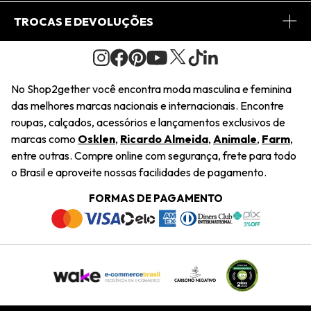
Conheça o Site
Fretes
Minha Conta
TROCAS E DEVOLUÇÕES
Journal
2Getherclub
Pedido de Presente
Condições Gerais
Novos Designers
Regulamento e Promoções
Wishlist
No Shop2gether você encontra moda masculina e feminina
Troca Fácil
das melhores marcas nacionais e internacionais. Encontre
Saiu na Mídia
Cupons
roupas, calçados, acessórios e lançamentos exclusivos de
Restituição de Pagamento
marcas como
Osklen
,
Ricardo Almeida
,
Animale
,
Farm
,
Sustentabilidade
entre outras. Compre online com segurança, frete para todo
Dúvidas Frequentes
o Brasil e aproveite nossas facilidades de pagamento.
Navegando
Termos e Condições
FORMAS DE PAGAMENTO
Termos e Condições
Política de Privacidade
Trabalhe Conosco
Declaração De Conteúdo