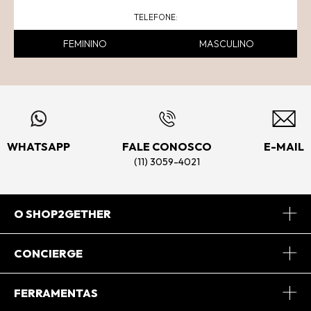
FEMININO
MASCULINO
WHATSAPP
FALE CONOSCO
E-MAIL
(11) 3059-4021
O SHOP2GETHER
Sobre Nós
CONCIERGE
Conheça o App
Central de Relacionamento
FERRAMENTAS