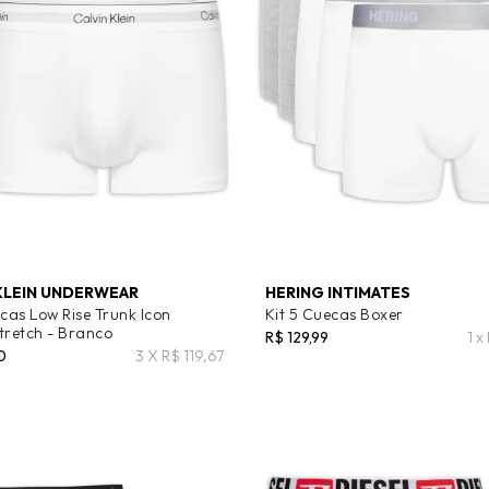
KLEIN UNDERWEAR
HERING INTIMATES
ecas Low Rise Trunk Icon
Kit 5 Cuecas Boxer
tretch - Branco
R$ 129,99
1 x
0
3 X R$ 119,67