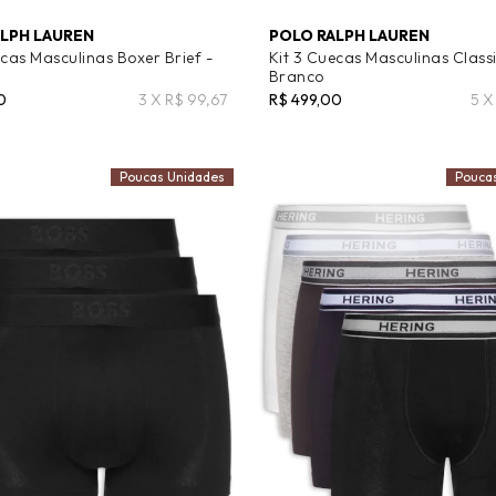
LPH LAUREN
POLO RALPH LAUREN
ecas Masculinas Boxer Brief -
Kit 3 Cuecas Masculinas Classi
Branco
0
3 X R$ 99,67
R$ 499,00
5 X
Poucas Unidades
Pouca