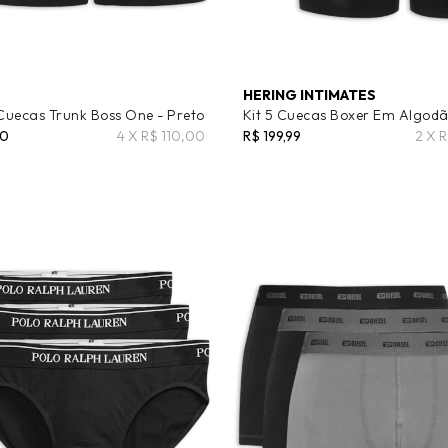
HERING INTIMATES
 Cuecas Trunk Boss One - Preto
Kit 5 Cuecas Boxer Em Algodã
00
4 X R$ 110,00
R$ 199,99
2 X 