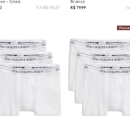
ton - Cinza
Branco
0
3 X R$ 119,67
R$ 79,99
1 
Pouca