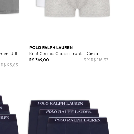
POLO RALPH LAUREN
amen-Utlt
Kit 3 Cuecas Classic Trunk – Cinza
R$ 349,00
3 X R$ 116,33
 R$ 95,83