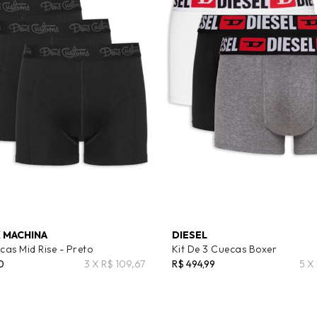
 MACHINA
DIESEL
cas Mid Rise - Preto
Kit De 3 Cuecas Boxer
0
3 X R$ 109,67
R$ 494,99
5 X