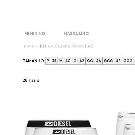
FINAL 
DIA DO
O VE
FEMININO
MASCULINO
FINAL LIQUIDA
FINAL LIQUIDA
WHAT´S NEW
WHAT'S NEW
MARCAS
MARCAS
Início
>
Kit de Cuecas Masculino
TAMANHO:
P - 38
M - 40
G - 42
GG - 46
GGG - 48
GGG -
28
ITENS