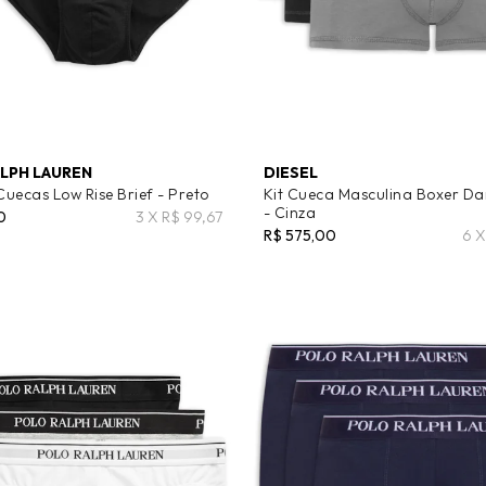
LPH LAUREN
DIESEL
Cuecas Low Rise Brief - Preto
Kit Cueca Masculina Boxer D
- Cinza
0
3 X R$ 99,67
R$ 575,00
6 X