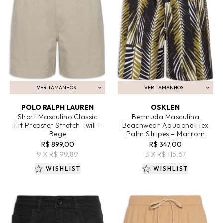
VER TAMANHOS
VER TAMANHOS
ADICIONAR AO CARRINHO
ADICIONAR AO CARRINHO
POLO RALPH LAUREN
OSKLEN
Short Masculino Classic
Bermuda Masculina
Fit Prepster Stretch Twill -
Beachwear Aquaone Flex
Bege
Palm Stripes – Marrom
R$ 899,00
R$ 347,00
9 X R$ 99,89
3 X R$ 115,67
WISHLIST
WISHLIST