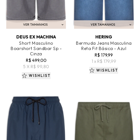
VER TAMANHOS
VER TAMANHOS
ADICIONAR AO CARRINHO
ADICIONAR AO CARRINHO
DEUS EX MACHINA
HERING
Short Masculino
Bermuda Jeans Masculina
Boarshort Sandbar Sp -
Reta Fit Básica - Azul
Cinza
R$ 179,99
R$ 499,00
1 x R$ 179,99
5 X R$ 99,80
WISHLIST
WISHLIST