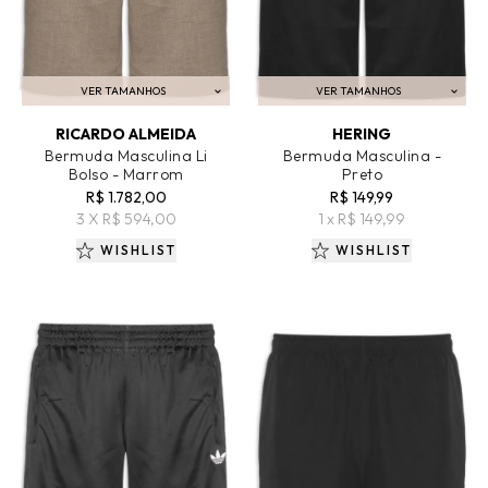
VER TAMANHOS
VER TAMANHOS
ADICIONAR AO CARRINHO
ADICIONAR AO CARRINHO
RICARDO ALMEIDA
HERING
Bermuda Masculina Li
Bermuda Masculina -
Bolso - Marrom
Preto
R$ 1.782,00
R$ 149,99
3 X R$ 594,00
1 x R$ 149,99
WISHLIST
WISHLIST