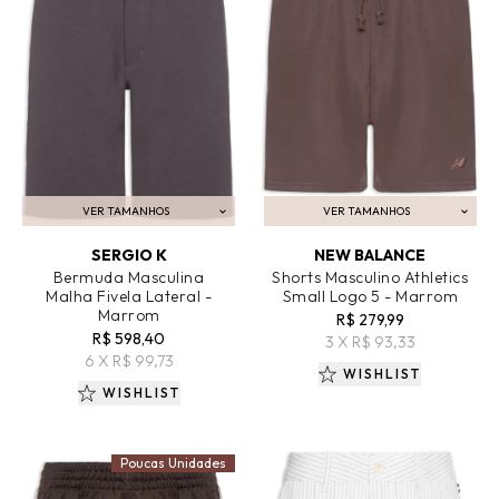
VER TAMANHOS
VER TAMANHOS
ADICIONAR AO CARRINHO
ADICIONAR AO CARRINHO
SERGIO K
NEW BALANCE
Bermuda Masculina
Shorts Masculino Athletics
Malha Fivela Lateral -
Small Logo 5 - Marrom
Marrom
R$ 279,99
R$ 598,40
3 X R$ 93,33
6 X R$ 99,73
WISHLIST
WISHLIST
Poucas Unidades