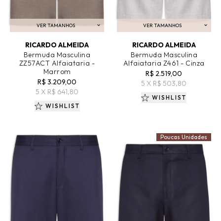
VER TAMANHOS
VER TAMANHOS
ADICIONAR AO CARRINHO
ADICIONAR AO CARRINHO
RICARDO ALMEIDA
RICARDO ALMEIDA
Bermuda Masculina
Bermuda Masculina
ZZ57ACT Alfaiataria -
Alfaiataria Z461 - Cinza
Marrom
R$ 2.519,00
R$ 3.209,00
5 X R$ 503,80
5 X R$ 641,80
WISHLIST
WISHLIST
Poucas Unidades