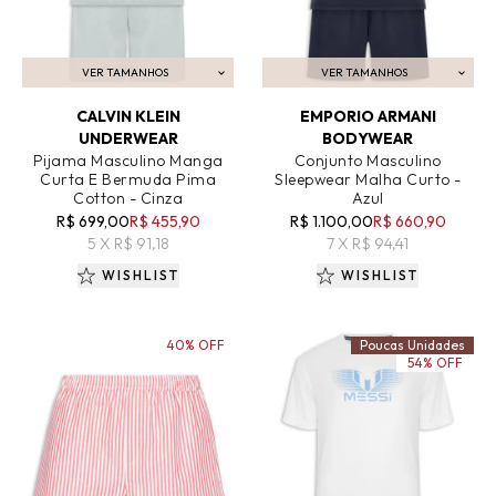
VER TAMANHOS
VER TAMANHOS
ADICIONAR AO CARRINHO
ADICIONAR AO CARRINHO
CALVIN KLEIN
EMPORIO ARMANI
UNDERWEAR
BODYWEAR
Pijama Masculino Manga
Conjunto Masculino
Curta E Bermuda Pima
Sleepwear Malha Curto -
Cotton - Cinza
Azul
R$ 699,00
R$ 455,90
R$ 1.100,00
R$ 660,90
5 X R$ 91,18
7 X R$ 94,41
WISHLIST
WISHLIST
40% OFF
Poucas Unidades
54% OFF