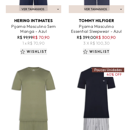
VER TAMANHOS
VER TAMANHOS
ADICIONAR AO CARRINHO
ADICIONAR AO CARRINHO
HERING INTIMATES
TOMMY HILFIGER
Pijama Masculino Sem
Pijama Masculino
Manga - Azul
Essential Sleepwear - Azul
R$ 99,99
R$ 70,90
R$ 399,00
R$ 300,90
1 x R$ 70,90
3 X R$ 100,30
WISHLIST
WISHLIST
Poucas Unidades
40% OFF