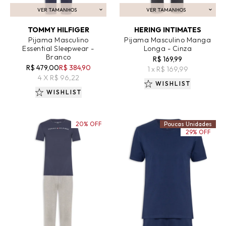
VER TAMANHOS
VER TAMANHOS
ADICIONAR AO CARRINHO
ADICIONAR AO CARRINHO
TOMMY HILFIGER
HERING INTIMATES
Pijama Masculino
Pijama Masculino Manga
Essential Sleepwear -
Longa - Cinza
Branco
R$ 169,99
R$ 479,00
R$ 384,90
1 x R$ 169,99
4 X R$ 96,22
WISHLIST
WISHLIST
20% OFF
Poucas Unidades
29% OFF