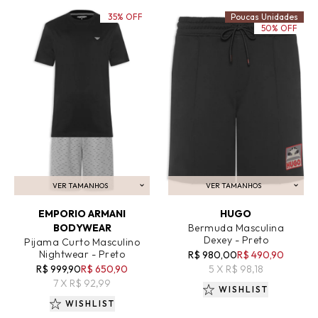
35% OFF
Poucas Unidades
50% OFF
VER TAMANHOS
VER TAMANHOS
ADICIONAR AO CARRINHO
ADICIONAR AO CARRINHO
EMPORIO ARMANI
HUGO
BODYWEAR
Bermuda Masculina
Dexey - Preto
Pijama Curto Masculino
Nightwear - Preto
R$ 980,00
R$ 490,90
R$ 999,90
R$ 650,90
5 X R$ 98,18
7 X R$ 92,99
WISHLIST
WISHLIST