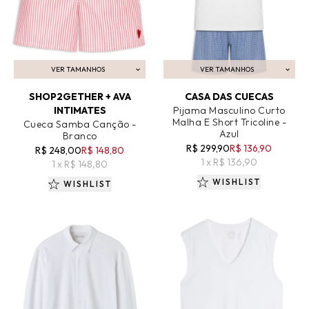
VER TAMANHOS
VER TAMANHOS
ADICIONAR AO CARRINHO
ADICIONAR AO CARRINHO
SHOP2GETHER + AVA
CASA DAS CUECAS
INTIMATES
Pijama Masculino Curto
Malha E Short Tricoline -
Cueca Samba Canção -
Azul
Branco
R$ 299,90
R$ 136,90
R$ 248,00
R$ 148,80
1 x R$ 136,90
1 x R$ 148,80
WISHLIST
WISHLIST