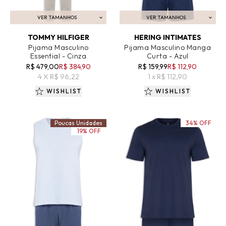
VER TAMANHOS
VER TAMANHOS
ADICIONAR AO CARRINHO
ADICIONAR AO CARRINHO
TOMMY HILFIGER
HERING INTIMATES
Pijama Masculino
Pijama Masculino Manga
Essential - Cinza
Curta - Azul
R$ 479,00
R$ 384,90
R$ 159,99
R$ 112,90
4 X R$ 96,22
1 x R$ 112,90
WISHLIST
WISHLIST
Poucas Unidades
34% OFF
19% OFF