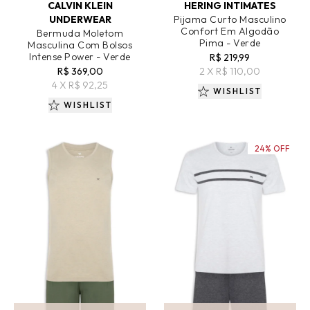
CALVIN KLEIN
HERING INTIMATES
UNDERWEAR
Pijama Curto Masculino
Confort Em Algodão
Bermuda Moletom
Pima - Verde
Masculina Com Bolsos
Intense Power - Verde
R$ 219,99
R$ 369,00
2 X R$ 110,00
4 X R$ 92,25
WISHLIST
WISHLIST
24% OFF