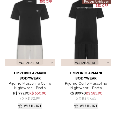
35% OFF
Poucas Unidades
35% OFF
VER TAMANHOS
VER TAMANHOS
ADICIONAR AO CARRINHO
ADICIONAR AO CARRINHO
EMPORIO ARMANI
EMPORIO ARMANI
BODYWEAR
BODYWEAR
Pijama Masculino Curto
Pijama Curto Masculino
Nightwear - Preto
Nightwear - Preto
R$ 999,90
R$ 650,90
R$ 899,90
R$ 585,90
7 X R$ 92,99
6 X R$ 97,65
WISHLIST
WISHLIST