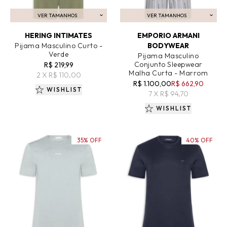
VER TAMANHOS
VER TAMANHOS
ADICIONAR AO CARRINHO
ADICIONAR AO CARRINHO
HERING INTIMATES
EMPORIO ARMANI
Pijama Masculino Curto -
BODYWEAR
Verde
Pijama Masculino
Conjunto Sleepwear
R$ 219,99
Malha Curta - Marrom
2 X R$ 110,00
R$ 1.100,00
R$ 662,90
WISHLIST
7 X R$ 94,70
WISHLIST
35% OFF
40% OFF