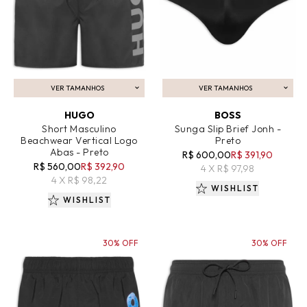
VER TAMANHOS
VER TAMANHOS
ADICIONAR AO CARRINHO
ADICIONAR AO CARRINHO
HUGO
BOSS
Short Masculino
Sunga Slip Brief Jonh -
Beachwear Vertical Logo
Preto
Abas - Preto
R$ 600,00
R$ 391,90
R$ 560,00
R$ 392,90
4 X R$ 97,98
4 X R$ 98,22
WISHLIST
WISHLIST
30% OFF
30% OFF