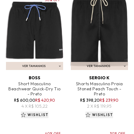
VER TAMANHOS
VER TAMANHOS
ADICIONAR AO CARRINHO
ADICIONAR AO CARRINHO
BOSS
SERGIO K
Short Masculino
Shorts Masculino Praia
Beachwear Quick-Dry Tio
Stoned Peach Touch -
- Preto
Preto
R$ 600,00
R$ 420,90
R$ 398,20
R$ 239,90
4 X R$ 105,22
2 X R$ 119,95
WISHLIST
WISHLIST
40% OFF
30% OFF