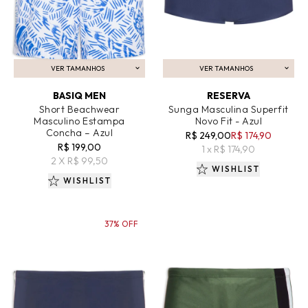
VER TAMANHOS
VER TAMANHOS
ADICIONAR AO CARRINHO
ADICIONAR AO CARRINHO
BASIQ MEN
RESERVA
Short Beachwear
Sunga Masculina Superfit
Masculino Estampa
Novo Fit - Azul
Concha – Azul
R$ 249,00
R$ 174,90
R$ 199,00
1 x R$ 174,90
2 X R$ 99,50
WISHLIST
WISHLIST
37% OFF