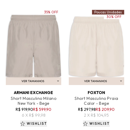
35% OFF
Poucas Unidades
30% OFF
VER TAMANHOS
VER TAMANHOS
ADICIONAR AO CARRINHO
ADICIONAR AO CARRINHO
ARMANI EXCHANGE
FOXTON
Short Masculino Milano
Short Masculino Praia
New York - Bege
Calor - Bege
R$ 919,90
R$ 599,90
R$ 297,98
R$ 209,90
6 X R$ 99,98
2 X R$ 104,95
WISHLIST
WISHLIST