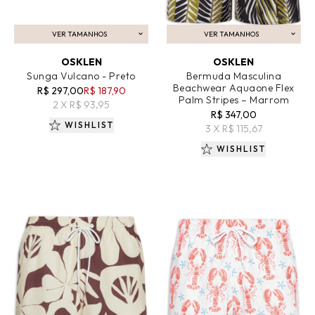
VER TAMANHOS
VER TAMANHOS
ADICIONAR AO CARRINHO
ADICIONAR AO CARRINHO
OSKLEN
OSKLEN
Sunga Vulcano - Preto
Bermuda Masculina
Beachwear Aquaone Flex
R$ 297,00
R$ 187,90
Palm Stripes – Marrom
2 X R$ 93,95
R$ 347,00
WISHLIST
3 X R$ 115,67
WISHLIST