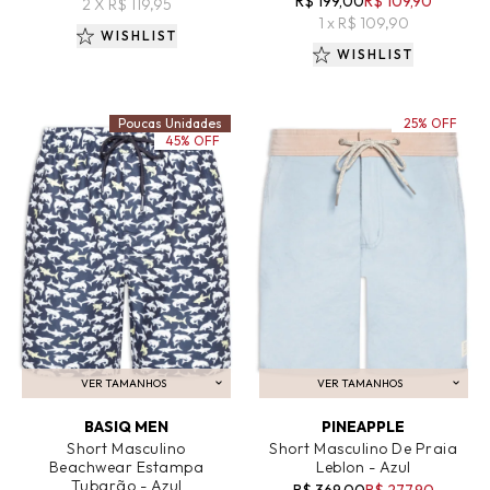
R$ 199,00
R$ 109,90
2 X R$ 119,95
1 x R$ 109,90
WISHLIST
WISHLIST
Poucas Unidades
25% OFF
45% OFF
VER TAMANHOS
VER TAMANHOS
ADICIONAR AO CARRINHO
ADICIONAR AO CARRINHO
BASIQ MEN
PINEAPPLE
Short Masculino
Short Masculino De Praia
Beachwear Estampa
Leblon - Azul
Tubarão - Azul
R$ 369,00
R$ 277,90