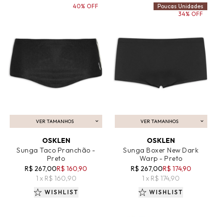
40% OFF
Poucas Unidades
34% OFF
VER TAMANHOS
VER TAMANHOS
ADICIONAR AO CARRINHO
ADICIONAR AO CARRINHO
OSKLEN
OSKLEN
Sunga Taco Pranchão -
Sunga Boxer New Dark
Preto
Warp - Preto
R$ 267,00
R$ 160,90
R$ 267,00
R$ 174,90
1 x R$ 160,90
1 x R$ 174,90
WISHLIST
WISHLIST