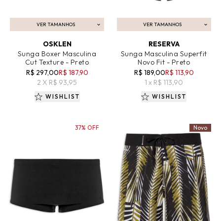
VER TAMANHOS
VER TAMANHOS
ADICIONAR AO CARRINHO
ADICIONAR AO CARRINHO
OSKLEN
RESERVA
Sunga Boxer Masculina
Sunga Masculina Superfit
Cut Texture - Preto
Novo Fit - Preto
R$ 297,00
R$ 187,90
R$ 189,00
R$ 113,90
2 X R$ 93,95
1 x R$ 113,90
WISHLIST
WISHLIST
37% OFF
Novo