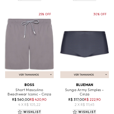
25% OFF
30% OFF
VER TAMANHOS
VER TAMANHOS
ADICIONAR AO CARRINHO
ADICIONAR AO CARRINHO
BOSS
BLUEMAN
Short Masculino
Sunga Army Simples –
Beachwear Iconic - Cinza
Cinza
R$ 560,00
R$ 420,90
R$ 317,00
R$ 222,90
4 X R$ 105,22
2 X R$ 111,45
WISHLIST
WISHLIST