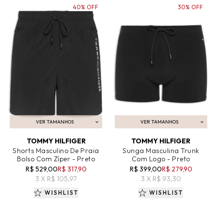
40% OFF
30% OFF
VER TAMANHOS
VER TAMANHOS
ADICIONAR AO CARRINHO
ADICIONAR AO CARRINHO
TOMMY HILFIGER
TOMMY HILFIGER
Shorts Masculino De Praia
Sunga Masculina Trunk
Bolso Com Zíper - Preto
Com Logo - Preto
R$ 529,00
R$ 317,90
R$ 399,00
R$ 279,90
3 X R$ 105,97
3 X R$ 93,30
WISHLIST
WISHLIST