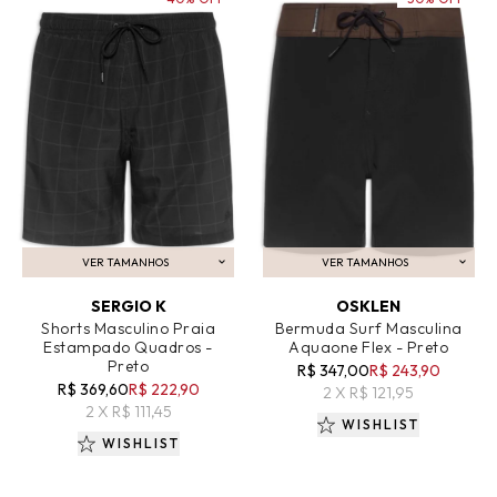
VER TAMANHOS
VER TAMANHOS
ADICIONAR AO CARRINHO
ADICIONAR AO CARRINHO
SERGIO K
OSKLEN
Shorts Masculino Praia
Bermuda Surf Masculina
Estampado Quadros -
Aquaone Flex - Preto
Preto
R$ 347,00
R$ 243,90
R$ 369,60
R$ 222,90
2 X R$ 121,95
2 X R$ 111,45
WISHLIST
WISHLIST