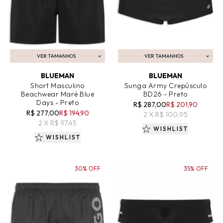
VER TAMANHOS
VER TAMANHOS
ADICIONAR AO CARRINHO
ADICIONAR AO CARRINHO
BLUEMAN
BLUEMAN
Short Masculino
Sunga Army Crepúsculo
Beachwear Maré Blue
BD26 - Preto
Days - Preto
R$ 287,00
R$ 201,90
R$ 277,00
R$ 194,90
2 X R$ 100,95
2 X R$ 97,45
WISHLIST
WISHLIST
30% OFF
35% OFF