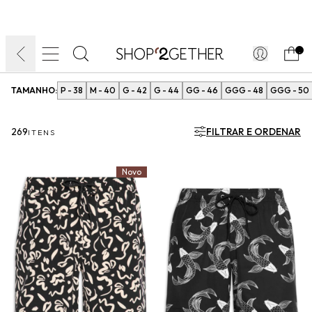
FINAL LIQUIDA:
O VERÃO’27 NO SEU TEMPO:
DIA DOS PAIS
ATÉ 70% OFF + 10% OFF
50% OFF NO FRETE
FRETE GRÁTIS
ULTRARRÁPIDO.
10EXTRA.
FRETEAPP*
.
TAMANHO:
P - 38
M - 40
G - 42
G - 44
GG - 46
GGG - 48
GGG - 50
269
FILTRAR E ORDENAR
ITENS
Novo