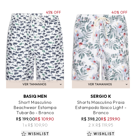
45% OFF
40% OFF
VER TAMANHOS
VER TAMANHOS
ADICIONAR AO CARRINHO
ADICIONAR AO CARRINHO
BASIQ MEN
SERGIO K
Short Masculino
Shorts Masculino Praia
Beachwear Estampa
Estampado Ibisco Light -
Tubarão - Branco
Branco
R$ 199,00
R$ 109,90
R$ 398,20
R$ 239,90
1 x R$ 109,90
2 X R$ 119,95
WISHLIST
WISHLIST