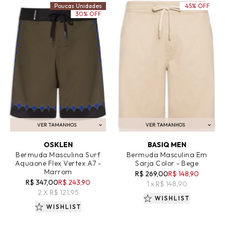
Poucas Unidades
45% OFF
30% OFF
VER TAMANHOS
VER TAMANHOS
ADICIONAR AO CARRINHO
ADICIONAR AO CARRINHO
OSKLEN
BASIQ MEN
Bermuda Masculina Surf
Bermuda Masculina Em
Aquaone Flex Vertex A7 -
Sarja Color - Bege
Marrom
R$ 269,00
R$ 148,90
R$ 347,00
R$ 243,90
1 x R$ 148,90
2 X R$ 121,95
WISHLIST
WISHLIST