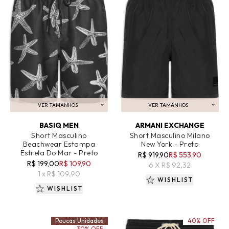
VER TAMANHOS
VER TAMANHOS
ADICIONAR AO CARRINHO
ADICIONAR AO CARRINHO
BASIQ MEN
ARMANI EXCHANGE
Short Masculino
Short Masculino Milano
Beachwear Estampa
New York - Preto
Estrela Do Mar - Preto
R$ 919,90
R$ 553,90
R$ 199,00
R$ 109,90
6 X R$ 92,32
1 x R$ 109,90
WISHLIST
WISHLIST
Poucas Unidades
40% OFF
30% OFF