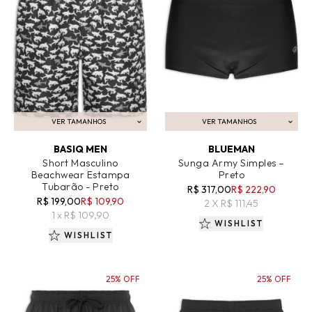
VER TAMANHOS
VER TAMANHOS
ADICIONAR AO CARRINHO
ADICIONAR AO CARRINHO
BASIQ MEN
BLUEMAN
Short Masculino
Sunga Army Simples –
Beachwear Estampa
Preto
Tubarão - Preto
R$ 317,00
R$ 222,90
R$ 199,00
R$ 109,90
2 X R$ 111,45
1 x R$ 109,90
WISHLIST
WISHLIST
25% OFF
25% OFF