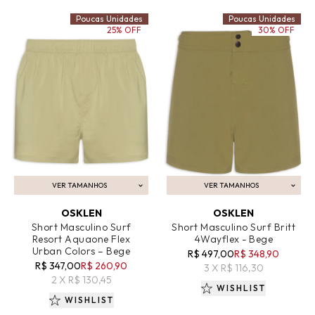
Poucas Unidades
Poucas Unidades
25% OFF
30% OFF
VER TAMANHOS
VER TAMANHOS
ADICIONAR AO CARRINHO
ADICIONAR AO CARRINHO
OSKLEN
OSKLEN
Short Masculino Surf
Short Masculino Surf Britt
Resort Aquaone Flex
4Wayflex - Bege
Urban Colors – Bege
R$ 497,00
R$ 348,90
R$ 347,00
R$ 260,90
3 X R$ 116,30
2 X R$ 130,45
WISHLIST
WISHLIST