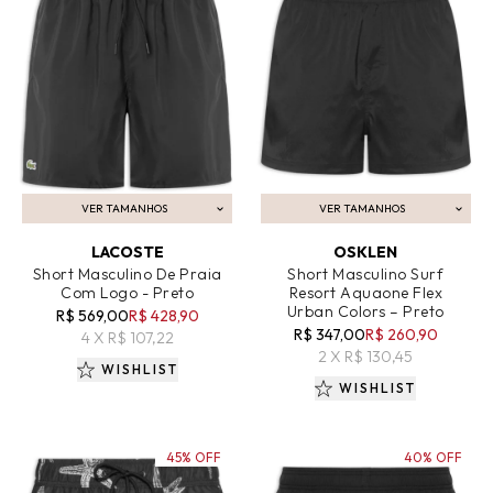
VER TAMANHOS
VER TAMANHOS
ADICIONAR AO CARRINHO
ADICIONAR AO CARRINHO
LACOSTE
OSKLEN
Short Masculino De Praia
Short Masculino Surf
Com Logo - Preto
Resort Aquaone Flex
Urban Colors – Preto
R$ 569,00
R$ 428,90
R$ 347,00
R$ 260,90
4 X R$ 107,22
2 X R$ 130,45
WISHLIST
WISHLIST
45% OFF
40% OFF