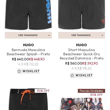
VER TAMANHOS
VER TAMANHOS
ADICIONAR AO CARRINHO
ADICIONAR AO CARRINHO
HUGO
HUGO
Bermuda Masculina
Short Masculino
Beachwear Splash - Preto
Beachwear Quick-Dry
Recycled Dominica - Preto
R$ 640,00
R$ 448,90
R$ 560,00
R$ 392,90
4 X R$ 112,22
4 X R$ 98,22
WISHLIST
WISHLIST
30% OFF
Poucas Unidades
30% OFF