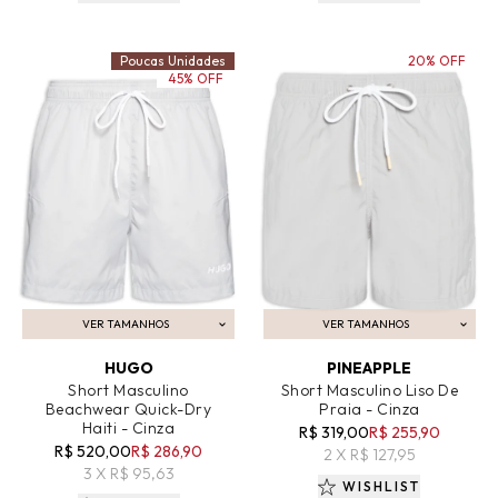
Poucas Unidades
20% OFF
45% OFF
VER TAMANHOS
VER TAMANHOS
ADICIONAR AO CARRINHO
ADICIONAR AO CARRINHO
HUGO
PINEAPPLE
Short Masculino
Short Masculino Liso De
Beachwear Quick-Dry
Praia - Cinza
Haiti - Cinza
R$ 319,00
R$ 255,90
R$ 520,00
R$ 286,90
2 X R$ 127,95
3 X R$ 95,63
WISHLIST