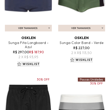
VER TAMANHOS
VER TAMANHOS
ADICIONAR AO CARRINHO
ADICIONAR AO CARRINHO
OSKLEN
OSKLEN
Sunga Fita Longboard -
Sunga Color Band - Verde
Azul
R$ 227,00
R$ 297,00
R$ 187,90
2 X R$ 113,50
2 X R$ 93,95
WISHLIST
WISHLIST
30% OFF
Poucas Unidades
30% OFF