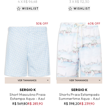
4 X R$ 96,48
3 X R$ 112,30
WISHLIST
WISHLIST
50% OFF
40% OFF
VER TAMANHOS
VER TAMANHOS
ADICIONAR AO CARRINHO
ADICIONAR AO CARRINHO
SERGIO K
SERGIO K
Short Masculino Praia
Shorts Praia Estampado
Estampa Aqua - Azul
Summertime Aqua - Azul
R$ 569,80
R$ 285,90
R$ 398,20
R$ 239,90