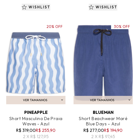
WISHLIST
WISHLIST
20% OFF
30% OFF
VER TAMANHOS
VER TAMANHOS
ADICIONAR AO CARRINHO
ADICIONAR AO CARRINHO
PINEAPPLE
BLUEMAN
Short Masculino De Praia
Short Beachwear Maré
Waves - Azul
Blue Days – Azul
R$ 319,00
R$ 255,90
R$ 277,00
R$ 194,90
2 X R$ 127,95
2 X R$ 97,45