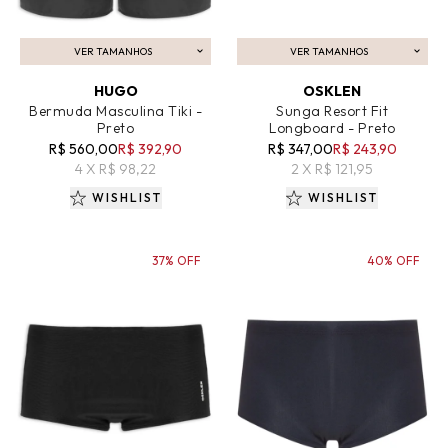
VER TAMANHOS
VER TAMANHOS
ADICIONAR AO CARRINHO
ADICIONAR AO CARRINHO
HUGO
OSKLEN
Bermuda Masculina Tiki -
Sunga Resort Fit
Preto
Longboard - Preto
R$ 560,00
R$ 392,90
R$ 347,00
R$ 243,90
4 X R$ 98,22
2 X R$ 121,95
WISHLIST
WISHLIST
37% OFF
40% OFF