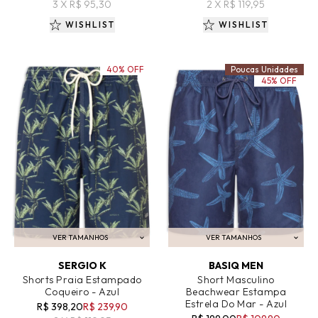
3 X R$ 95,30
2 X R$ 119,95
WISHLIST
WISHLIST
40% OFF
Poucas Unidades
45% OFF
VER TAMANHOS
VER TAMANHOS
ADICIONAR AO CARRINHO
ADICIONAR AO CARRINHO
SERGIO K
BASIQ MEN
Shorts Praia Estampado
Short Masculino
Coqueiro - Azul
Beachwear Estampa
Estrela Do Mar - Azul
R$ 398,20
R$ 239,90