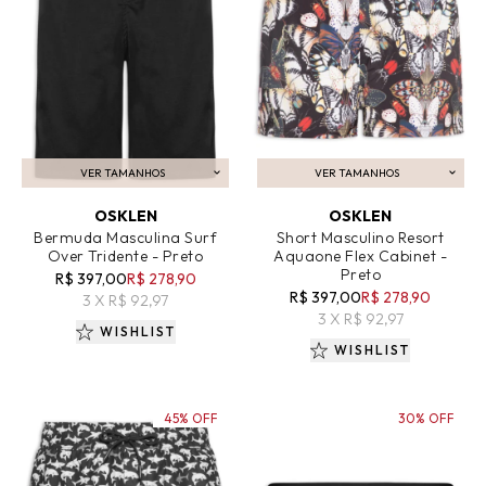
VER TAMANHOS
VER TAMANHOS
ADICIONAR AO CARRINHO
ADICIONAR AO CARRINHO
OSKLEN
OSKLEN
Bermuda Masculina Surf
Short Masculino Resort
Over Tridente - Preto
Aquaone Flex Cabinet -
Preto
R$ 397,00
R$ 278,90
R$ 397,00
R$ 278,90
3 X R$ 92,97
3 X R$ 92,97
WISHLIST
WISHLIST
45% OFF
30% OFF