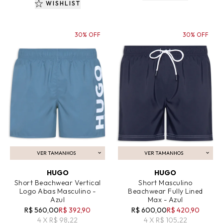
WISHLIST
30% OFF
30% OFF
VER TAMANHOS
VER TAMANHOS
ADICIONAR AO CARRINHO
ADICIONAR AO CARRINHO
HUGO
HUGO
Short Beachwear Vertical
Short Masculino
Logo Abas Masculino -
Beachwear Fully Lined
Azul
Max - Azul
R$ 560,00
R$ 392,90
R$ 600,00
R$ 420,90
4 X R$ 98,22
4 X R$ 105,22