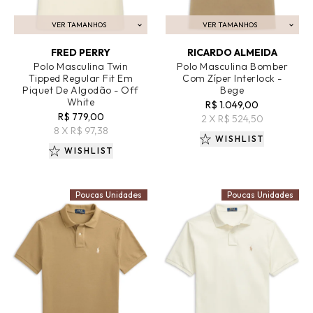
VER TAMANHOS
VER TAMANHOS
ADICIONAR AO CARRINHO
ADICIONAR AO CARRINHO
FRED PERRY
RICARDO ALMEIDA
Polo Masculina Twin
Polo Masculina Bomber
Tipped Regular Fit Em
Com Zíper Interlock -
Piquet De Algodão - Off
Bege
White
R$ 1.049,00
R$ 779,00
2 X R$ 524,50
8 X R$ 97,38
WISHLIST
WISHLIST
Poucas Unidades
Poucas Unidades