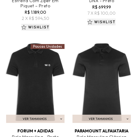
Estreita Com Zíper Em
DNA - Preto
Piquet – Preto
R$ 699,99
R$ 1.189,00
7 X R$ 100,00
2 X R$ 594,50
WISHLIST
WISHLIST
Poucas Unidades
VER TAMANHOS
VER TAMANHOS
ADICIONAR AO CARRINHO
ADICIONAR AO CARRINHO
FORUM + ADIDAS
PARAMOUNT ALFAIATARIA