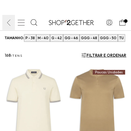
FINAL LIQUIDA:
O VERÃO’27 NO SEU TEMPO:
ATÉ 70% OFF + 10% OFF
FRETE GRÁTIS
10EXTRA.
FRETEAPP*
.
TAMANHO:
P - 38
M - 40
G - 42
GG - 46
GGG - 48
GGG - 50
TU
168
FILTRAR E ORDENAR
ITENS
Poucas Unidades