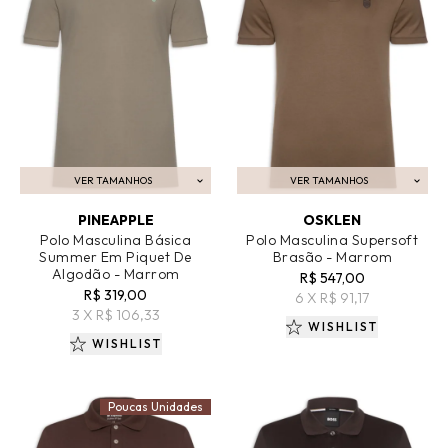
VER TAMANHOS
VER TAMANHOS
ADICIONAR AO CARRINHO
ADICIONAR AO CARRINHO
PINEAPPLE
OSKLEN
Polo Masculina Básica
Polo Masculina Supersoft
Summer Em Piquet De
Brasão - Marrom
Algodão - Marrom
R$ 547,00
R$ 319,00
6 X R$ 91,17
3 X R$ 106,33
WISHLIST
WISHLIST
Poucas Unidades