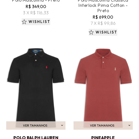
Polo Masculina - Preto
Polo Masculina Clássica
Interlock Pima Cotton -
R$ 349,00
Preto
3 X R$ 116,33
R$ 699,00
WISHLIST
7 X R$ 99,86
WISHLIST
VER TAMANHOS
VER TAMANHOS
ADICIONAR AO CARRINHO
ADICIONAR AO CARRINHO
POLO RALPH LAUREN
PINEAPPLE