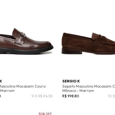
K
SERGIO K
Masculino Mocassim Couro
Sapato Masculino Mocassim
– Marrom
Mônaco - Marrom
0
9 X R$ 94,36
R$ 998,80
10 X
30% OFF