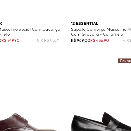
K
'2 ESSENTIAL
Masculino Social Com Cadarço
Sapato Camurça Masculino 
Preto
Com Gravata - Caramelo
0
R$ 749,90
8 X R$ 93,74
R$ 969,00
R$ 436,90
4 X
Pouca