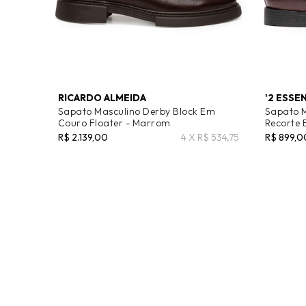
RICARDO ALMEIDA
'2 ESSE
Sapato Masculino Derby Block Em
Sapato M
Couro Floater - Marrom
Recorte
R$ 2.139,00
4 X R$ 534,75
R$ 899,0