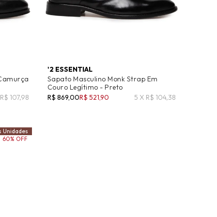
'2 ESSENTIAL
 Camurça
Sapato Masculino Monk Strap Em
Couro Legítimo - Preto
 R$ 107,98
R$ 869,00
R$ 521,90
5 X R$ 104,38
s Unidades
60% OFF