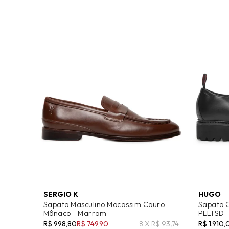
SERGIO K
HUGO
Sapato Masculino Mocassim Couro
Sapato 
Mônaco - Marrom
PLLTSD –
R$ 998,80
R$ 749,90
8 X R$ 93,74
R$ 1.910,