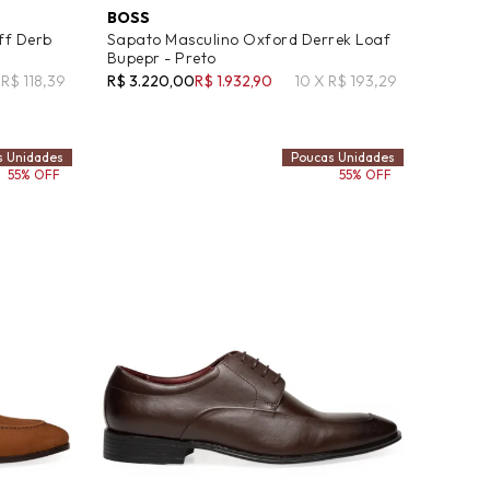
BOSS
ff Derb
Sapato Masculino Oxford Derrek Loaf
Bupepr - Preto
 R$ 118,39
R$ 3.220,00
R$ 1.932,90
10 X R$ 193,29
s Unidades
Poucas Unidades
55% OFF
55% OFF