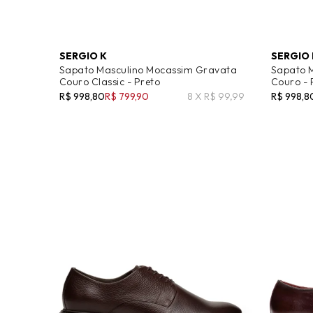
SERGIO K
SERGIO 
Sapato Masculino Mocassim Gravata
Sapato 
Couro Classic - Preto
Couro - 
R$ 998,80
R$ 799,90
8 X R$ 99,99
R$ 998,8