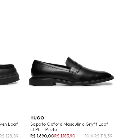
HUGO
ven Loaf
Sapato Oxford Masculino Gryff Loaf
LTPL – Preto
 R$ 128,89
R$ 1.690,00
R$ 1.183,90
10 X R$ 118,39