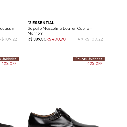
'2 ESSENTIAL
Mocassim
Sapato Masculino Loafer Couro -
Marrom
 R$ 109,22
R$ 889,00
R$ 400,90
4 X R$ 100,22
s Unidades
Poucas Unidades
40% OFF
40% OFF