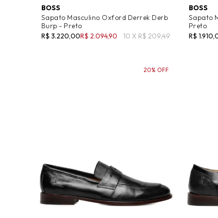
BOSS
BOSS
Sapato Masculino Oxford Derrek Derb
Sapato M
Burp - Preto
Preto
R$ 3.220,00
R$ 2.094,90
10 X R$ 209,49
R$ 1.910,
20% OFF