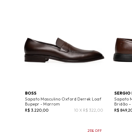
BOSS
SERGIO 
Sapato Masculino Oxford Derrek Loaf
Sapato 
Bupepr - Marrom
Bridão 
R$ 3.220,00
10 X R$ 322,00
R$ 849,2
25% OFF