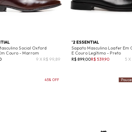
NTIAL
'2 ESSENTIAL
asculino Social Oxford
Sapato Masculino Loafer Em
 Em Couro - Marrom
E Couro Legítimo - Preto
0
9 X R$ 99,89
R$ 899,00
R$ 539,90
5 X
45% OFF
Pouca