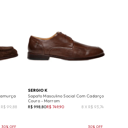
SERGIO K
 Camurça
Sapato Masculino Social Com Cadarço
Couro - Marrom
 R$ 99,88
R$ 998,80
R$ 749,90
8 X R$ 93,74
30% OFF
30% OFF