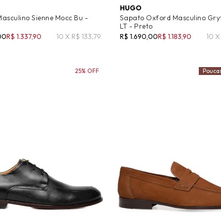
HUGO
asculino Sienne Mocc Bu -
Sapato Oxford Masculino Gry
LT - Preto
00
R$ 1.337,90
10 X R$ 133,79
R$ 1.690,00
R$ 1.183,90
10 X
25% OFF
Pouca