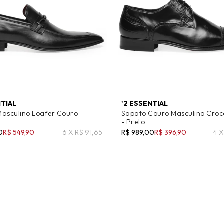
NTIAL
'2 ESSENTIAL
asculino Loafer Couro -
Sapato Couro Masculino Croc
- Preto
0
R$ 549,90
6 X R$ 91,65
R$ 989,00
R$ 396,90
4 X