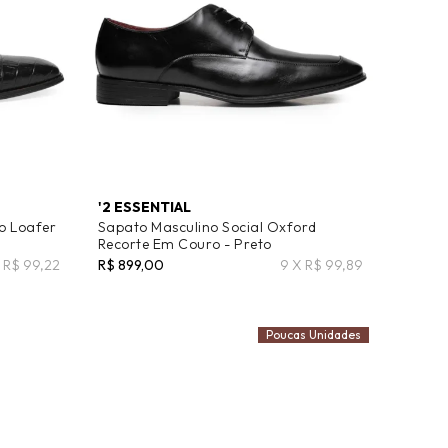
'2 ESSENTIAL
o Loafer
Sapato Masculino Social Oxford
Recorte Em Couro - Preto
 R$ 99,22
R$ 899,00
9 X R$ 99,89
Poucas Unidades