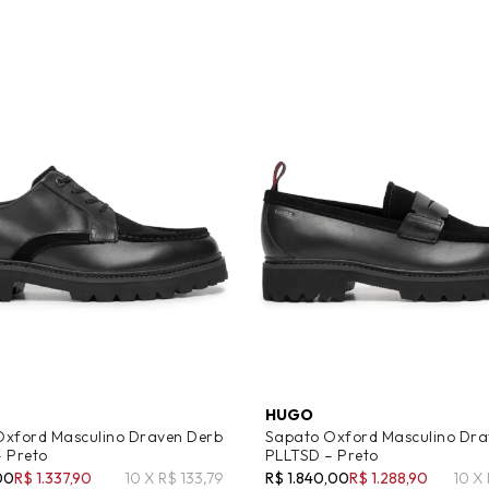
HUGO
Oxford Masculino Draven Derb
Sapato Oxford Masculino Dra
 Preto
PLLTSD – Preto
00
R$ 1.337,90
10 X R$ 133,79
R$ 1.840,00
R$ 1.288,90
10 X