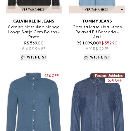
VER TAMANHOS
VER TAMANHOS
ADICIONAR AO CARRINHO
ADICIONAR AO CARRINHO
CALVIN KLEIN JEANS
TOMMY JEANS
Camisa Masculina Manga
Camisa Masculina Jeans
Longa Sarja Com Bolsos -
Relaxed Fit Bordada -
Preto
Azul
R$ 569,00
R$ 1.099,00
R$ 552,90
6 X R$ 94,83
6 X R$ 92,15
WISHLIST
WISHLIST
45% OFF
Poucas Unidades
55% OFF