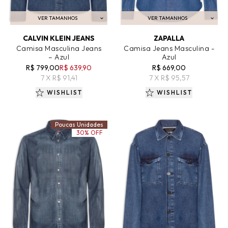
VER TAMANHOS
VER TAMANHOS
ADICIONAR AO CARRINHO
ADICIONAR AO CARRINHO
CALVIN KLEIN JEANS
ZAPALLA
Camisa Masculina Jeans
Camisa Jeans Masculina -
– Azul
Azul
R$ 799,00
R$ 639,90
R$ 669,00
7 X R$ 91,41
7 X R$ 95,57
WISHLIST
WISHLIST
Poucas Unidades
30% OFF