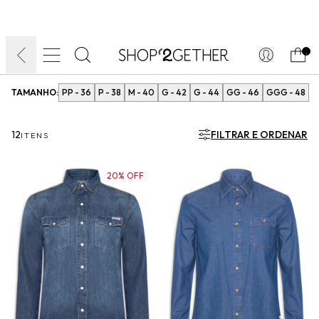
FINAL LIQUIDA:
O VERÃO’27 NO SEU TEMPO:
DIA DOS PAIS
ATÉ 70% OFF + 10% OFF
50% OFF NO FRETE
FRETE GRÁTIS
ULTRARRÁPIDO.
10EXTRA.
FRETEAPP*
.
TAMANHO:
PP - 36
P - 38
M - 40
G - 42
G - 44
GG - 46
GGG - 48
12
FILTRAR E ORDENAR
ITENS
20% OFF