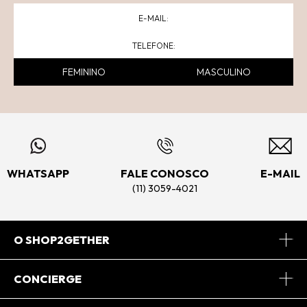
FEMININO
MASCULINO
WHATSAPP
FALE CONOSCO
E-MAIL
(11) 3059-4021
O SHOP2GETHER
Sobre Nós
CONCIERGE