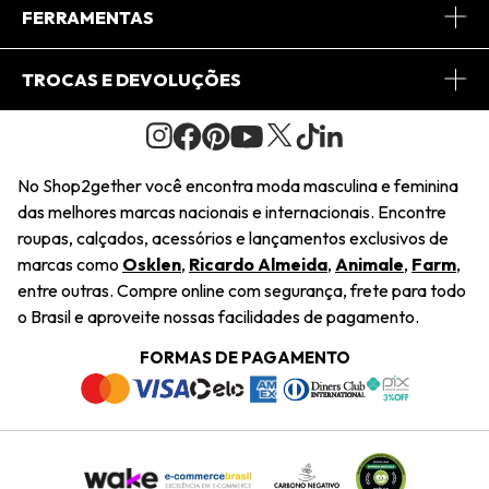
Conheça o App
Central de Relacionamento
FERRAMENTAS
Conheça o Site
Fretes
Minha Conta
TROCAS E DEVOLUÇÕES
Journal
2Getherclub
Pedido de Presente
Condições Gerais
Novos Designers
Regulamento e Promoções
Wishlist
No Shop2gether você encontra moda masculina e feminina
Troca Fácil
das melhores marcas nacionais e internacionais. Encontre
Saiu na Mídia
Cupons
roupas, calçados, acessórios e lançamentos exclusivos de
Restituição de Pagamento
marcas como
Osklen
,
Ricardo Almeida
,
Animale
,
Farm
,
Sustentabilidade
entre outras. Compre online com segurança, frete para todo
Dúvidas Frequentes
o Brasil e aproveite nossas facilidades de pagamento.
Navegando
Termos e Condições
FORMAS DE PAGAMENTO
Termos e Condições
Política de Privacidade
Trabalhe Conosco
Declaração De Conteúdo