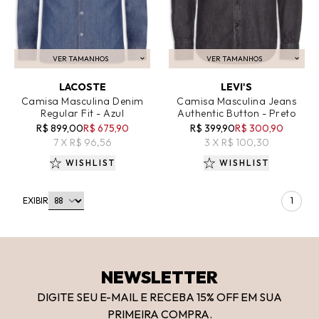
VER TAMANHOS
VER TAMANHOS
ADICIONAR AO CARRINHO
ADICIONAR AO CARRINHO
LACOSTE
LEVI'S
Camisa Masculina Denim
Camisa Masculina Jeans
Regular Fit - Azul
Authentic Button - Preto
R$ 899,00
R$ 675,90
R$ 399,90
R$ 300,90
7 X R$ 96,56
3 X R$ 100,30
WISHLIST
WISHLIST
EXIBIR
1
NEWSLETTER
DIGITE SEU E-MAIL E RECEBA 15
% OFF
EM SUA
PRIMEIRA COMPRA.