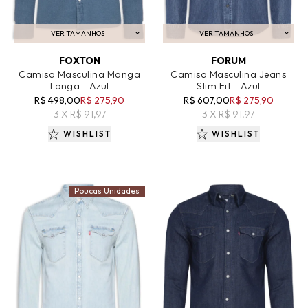
VER TAMANHOS
VER TAMANHOS
ADICIONAR AO CARRINHO
ADICIONAR AO CARRINHO
FOXTON
FORUM
Camisa Masculina Manga
Camisa Masculina Jeans
Longa - Azul
Slim Fit - Azul
R$ 498,00
R$ 275,90
R$ 607,00
R$ 275,90
3 X R$ 91,97
3 X R$ 91,97
WISHLIST
WISHLIST
Poucas Unidades