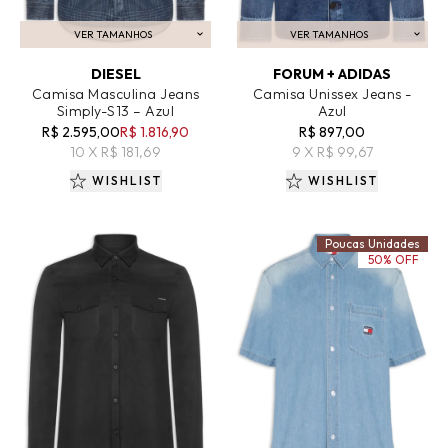
VER TAMANHOS
VER TAMANHOS
ADICIONAR AO CARRINHO
ADICIONAR AO CARRINHO
DIESEL
FORUM + ADIDAS
Camisa Masculina Jeans
Camisa Unissex Jeans -
Simply-S13 – Azul
Azul
R$ 2.595,00
R$ 1.816,90
R$ 897,00
10 X R$ 181,69
9 X R$ 99,67
WISHLIST
WISHLIST
Poucas Unidades
50% OFF