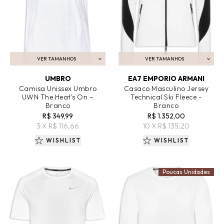
VER TAMANHOS
VER TAMANHOS
ADICIONAR AO CARRINHO
ADICIONAR AO CARRINHO
UMBRO
EA7 EMPORIO ARMANI
Camisa Unissex Umbro
Casaco Masculino Jersey
UWN The Heat's On –
Technical Ski Fleece -
Branco
Branco
R$ 349,99
R$ 1.352,00
3 X R$ 116,66
10 X R$ 135,20
WISHLIST
WISHLIST
Poucas Unidades