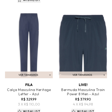
VER TAMANHOS
VER TAMANHOS
ADICIONAR AO CARRINHO
ADICIONAR AO CARRINHO
FILA
LIVE!
Calça Masculina Heritage
Bermuda Masculina Train
Letter - Azul
Power 8 Men - Azul
R$ 329,99
R$ 379,90
3 X R$ 110,00
4 X R$ 94,98
WISHLIST
WISHLIST