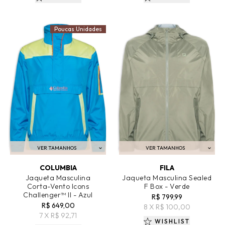
Poucas Unidades
VER TAMANHOS
VER TAMANHOS
ADICIONAR AO CARRINHO
ADICIONAR AO CARRINHO
COLUMBIA
FILA
Jaqueta Masculina
Jaqueta Masculina Sealed
Corta-Vento Icons
F Box - Verde
Challenger™ II - Azul
R$ 799,99
R$ 649,00
8 X R$ 100,00
7 X R$ 92,71
WISHLIST