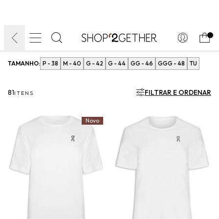
FINAL LIQUIDA:
O VERÃO’27 NO SEU TEMPO:
DIA DOS PAIS
ATÉ 70% OFF + 10% OFF
50% OFF NO FRETE
FRETE GRÁTIS
ULTRARRÁPIDO.
10EXTRA.
FRETEAPP*
.
TAMANHO:
P - 38
M - 40
G - 42
G - 44
GG - 46
GGG - 48
TU
81
FILTRAR E ORDENAR
ITENS
Novo