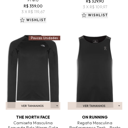
Preto
R$ 329,90
R$ 359,00
3 X R$ 109,97
3 X R$ 119,67
WISHLIST
WISHLIST
Poucas Unidades
VER TAMANHOS
VER TAMANHOS
ADICIONAR AO CARRINHO
ADICIONAR AO CARRINHO
THE NORTH FACE
ON RUNNING
Camiseta Masculina
Regata Masculina
Segunda Pele Warm Gola
Performance Tank - Preto