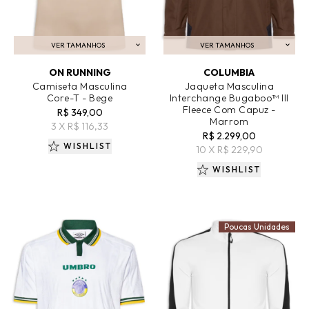
VER TAMANHOS
VER TAMANHOS
ADICIONAR AO CARRINHO
ADICIONAR AO CARRINHO
ON RUNNING
COLUMBIA
Camiseta Masculina
Jaqueta Masculina
Core-T - Bege
Interchange Bugaboo™ III
Fleece Com Capuz -
R$ 349,00
Marrom
3 X R$ 116,33
R$ 2.299,00
WISHLIST
10 X R$ 229,90
WISHLIST
Poucas Unidades