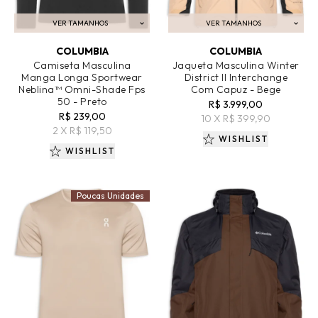
VER TAMANHOS
VER TAMANHOS
ADICIONAR AO CARRINHO
ADICIONAR AO CARRINHO
COLUMBIA
COLUMBIA
Camiseta Masculina
Jaqueta Masculina Winter
Manga Longa Sportwear
District II Interchange
Neblina™ Omni-Shade Fps
Com Capuz - Bege
50 - Preto
R$ 3.999,00
R$ 239,00
10 X R$ 399,90
2 X R$ 119,50
WISHLIST
WISHLIST
Poucas Unidades