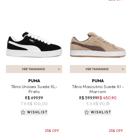
VER TAMANHOS
VER TAMANHOS
ADICIONAR AO CARRINHO
ADICIONAR AO CARRINHO
PUMA
PUMA
Tênis Unissex Suede XL-
Tênis Masculino Suede XI -
Preto
Marrom
R$ 699,99
R$ 599,99
R$ 450,90
7 X R$ 100,00
5 X R$ 90,18
WISHLIST
WISHLIST
25% OFF
25% OFF