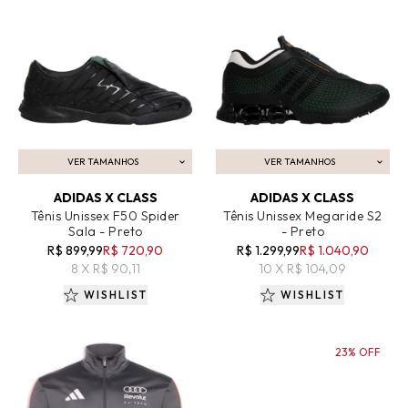
VER TAMANHOS
VER TAMANHOS
ADICIONAR AO CARRINHO
ADICIONAR AO CARRINHO
ADIDAS X CLASS
ADIDAS X CLASS
Tênis Unissex F50 Spider
Tênis Unissex Megaride S2
Sala - Preto
- Preto
R$ 899,99
R$ 720,90
R$ 1.299,99
R$ 1.040,90
8 X R$ 90,11
10 X R$ 104,09
WISHLIST
WISHLIST
23% OFF