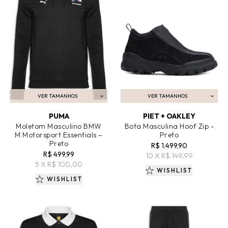
VER TAMANHOS
VER TAMANHOS
ADICIONAR AO CARRINHO
ADICIONAR AO CARRINHO
PUMA
PIET + OAKLEY
Moletom Masculino BMW
Bota Masculina Hoof Zip -
M Motorsport Essentials –
Preto
Preto
R$ 1.499,90
R$ 499,99
10 X R$ 149,99
5 X R$ 100,00
WISHLIST
WISHLIST