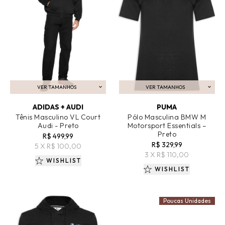
VER TAMANHOS
VER TAMANHOS
ADICIONAR AO CARRINHO
ADICIONAR AO CARRINHO
ADIDAS + AUDI
PUMA
Tênis Masculino VL Court
Pólo Masculina BMW M
Audi - Preto
Motorsport Essentials –
Preto
R$ 499,99
R$ 329,99
5 X R$ 100,00
3 X R$ 110,00
WISHLIST
WISHLIST
Poucas Unidades