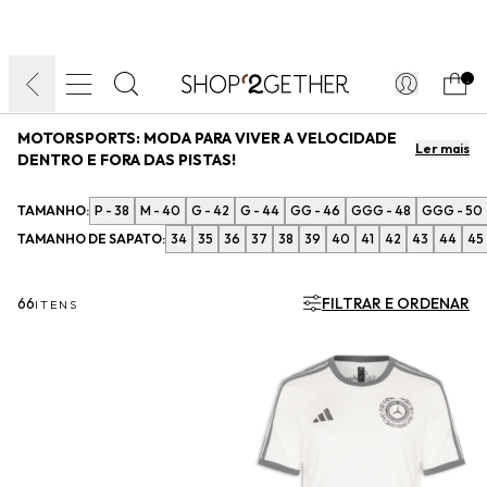
FINAL LIQUIDA:
O VERÃO’27 NO SEU TEMPO:
DIA DOS PAIS
ATÉ 70% OFF + 10% OFF
50% OFF NO FRETE
FRETE GRÁTIS
ULTRARRÁPIDO.
10EXTRA.
FRETEAPP*
.
MOTORSPORTS
:
MODA PARA VIVER A VELOCIDADE
Ler mais
DENTRO E FORA DAS PISTAS!
A adrenalina das pistas encontra o universo fashion nas collabs mais
desejadas da temporada. Roupas inspiradas no automobilismo, tênis,
TAMANHO:
P - 38
M - 40
G - 42
G - 44
GG - 46
GGG - 48
GGG - 50
mochilas, camisetas e bonés que traduzem a estética racing em peças de alto
TAMANHO DE SAPATO:
34
35
36
37
38
39
40
41
42
43
44
45
desempenho e design contemporâneo. A curadoria reúne as melhores collabs
entre moda e cultura automotiva: Adidas + Mercedes, Adidas + Audi, Piet +
KidSuper e muito mais. Descubra
:
66
FILTRAR E ORDENAR
ITENS
Ler menos