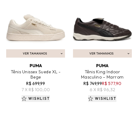
VER TAMANHOS
VER TAMANHOS
ADICIONAR AO CARRINHO
ADICIONAR AO CARRINHO
PUMA
PUMA
Tênis Unissex Suede XL -
Tênis King Indoor
Bege
Masculino – Marrom
R$ 699,99
R$ 749,99
R$ 577,90
7 X R$ 100,00
6 X R$ 96,32
WISHLIST
WISHLIST