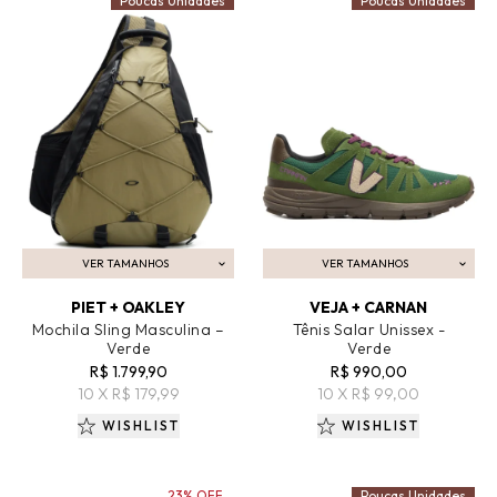
Poucas Unidades
Poucas Unidades
VER TAMANHOS
VER TAMANHOS
ADICIONAR AO CARRINHO
ADICIONAR AO CARRINHO
PIET + OAKLEY
VEJA + CARNAN
Mochila Sling Masculina –
Tênis Salar Unissex -
Verde
Verde
R$ 1.799,90
R$ 990,00
10 X R$ 179,99
10 X R$ 99,00
WISHLIST
WISHLIST
23% OFF
Poucas Unidades