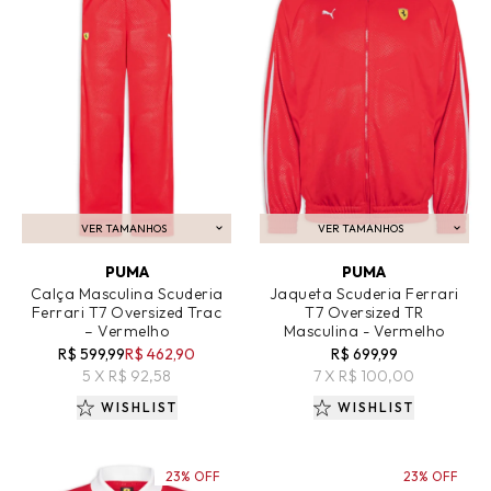
VER TAMANHOS
VER TAMANHOS
ADICIONAR AO CARRINHO
ADICIONAR AO CARRINHO
PUMA
PUMA
Calça Masculina Scuderia
Jaqueta Scuderia Ferrari
Ferrari T7 Oversized Trac
T7 Oversized TR
– Vermelho
Masculina - Vermelho
R$ 599,99
R$ 462,90
R$ 699,99
5 X R$ 92,58
7 X R$ 100,00
WISHLIST
WISHLIST
23% OFF
23% OFF