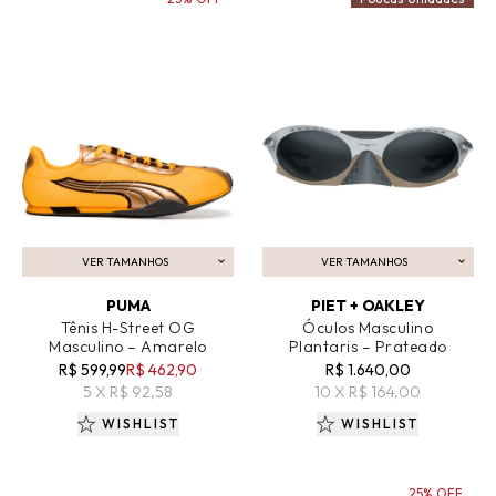
VER TAMANHOS
VER TAMANHOS
ADICIONAR AO CARRINHO
ADICIONAR AO CARRINHO
PUMA
PIET + OAKLEY
Tênis H-Street OG
Óculos Masculino
Masculino – Amarelo
Plantaris – Prateado
R$ 599,99
R$ 462,90
R$ 1.640,00
5 X R$ 92,58
10 X R$ 164,00
WISHLIST
WISHLIST
25% OFF