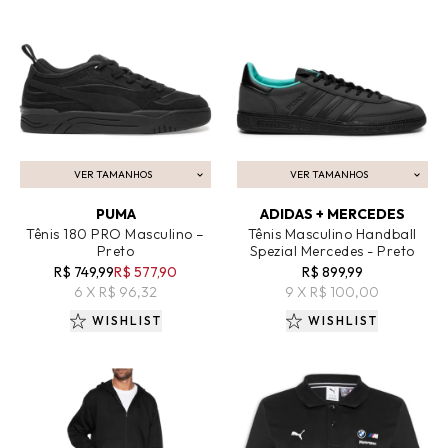
VER TAMANHOS
VER TAMANHOS
ADICIONAR AO CARRINHO
ADICIONAR AO CARRINHO
PUMA
ADIDAS + MERCEDES
Tênis 180 PRO Masculino –
Tênis Masculino Handball
Preto
Spezial Mercedes - Preto
R$ 749,99
R$ 577,90
R$ 899,99
6 X R$ 96,32
9 X R$ 100,00
WISHLIST
WISHLIST