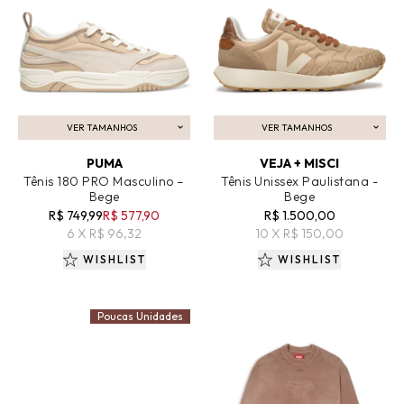
VER TAMANHOS
VER TAMANHOS
ADICIONAR AO CARRINHO
ADICIONAR AO CARRINHO
PUMA
VEJA + MISCI
Tênis 180 PRO Masculino –
Tênis Unissex Paulistana -
Bege
Bege
R$ 749,99
R$ 577,90
R$ 1.500,00
6 X R$ 96,32
10 X R$ 150,00
WISHLIST
WISHLIST
Poucas Unidades