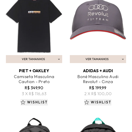
VER TAMANHOS
VER TAMANHOS
ADICIONAR AO CARRINHO
ADICIONAR AO CARRINHO
PIET + OAKLEY
ADIDAS + AUDI
Camiseta Masculina
Boné Masculino Audi
Caution - Preto
Revolut - Cinza
R$ 349,90
R$ 199,99
3 X R$ 116,63
2 X R$ 100,00
WISHLIST
WISHLIST