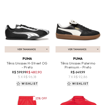
VER TAMANHOS
VER TAMANHOS
ADICIONAR AO CARRINHO
ADICIONAR AO CARRINHO
PUMA
PUMA
Tênis Unissex H-Street OG
Tênis Unissex Palermo
- Preto
Premium - Preto
R$ 599,99
R$ 480,90
R$ 649,99
5 X R$ 96,18
7 X R$ 92,86
WISHLIST
WISHLIST
23% OFF