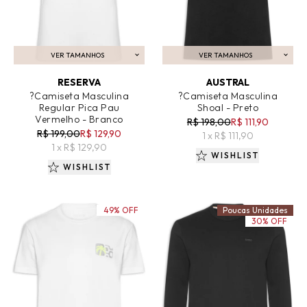
VER TAMANHOS
VER TAMANHOS
ADICIONAR AO CARRINHO
ADICIONAR AO CARRINHO
RESERVA
AUSTRAL
?Camiseta Masculina
?Camiseta Masculina
Regular Pica Pau
Shoal - Preto
Vermelho - Branco
R$ 198,00
R$ 111,90
R$ 199,00
R$ 129,90
1 x R$ 111,90
1 x R$ 129,90
WISHLIST
WISHLIST
49% OFF
Poucas Unidades
30% OFF