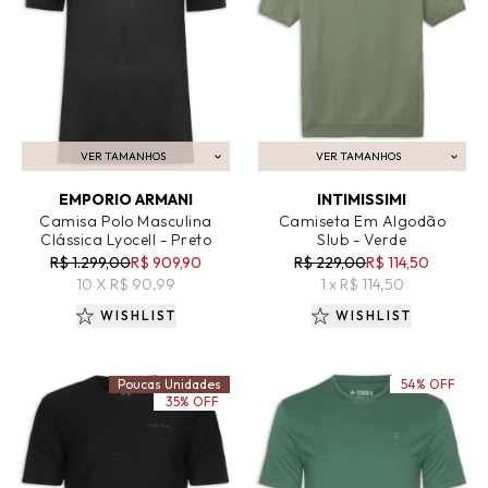
VER TAMANHOS
VER TAMANHOS
ADICIONAR AO CARRINHO
ADICIONAR AO CARRINHO
EMPORIO ARMANI
INTIMISSIMI
Camisa Polo Masculina
Camiseta Em Algodão
Clássica Lyocell - Preto
Slub - Verde
R$ 1.299,00
R$ 909,90
R$ 229,00
R$ 114,50
10 X R$ 90,99
1 x R$ 114,50
WISHLIST
WISHLIST
Poucas Unidades
54% OFF
35% OFF