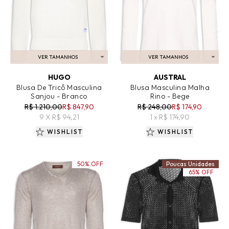
VER TAMANHOS
VER TAMANHOS
ADICIONAR AO CARRINHO
ADICIONAR AO CARRINHO
HUGO
AUSTRAL
Blusa De Tricô Masculina
Blusa Masculina Malha
Sanjou - Branco
Rino - Bege
R$ 1.210,00
R$ 847,90
R$ 248,00
R$ 174,90
9 X R$ 94,21
1 x R$ 174,90
WISHLIST
WISHLIST
50% OFF
Poucas Unidades
65% OFF