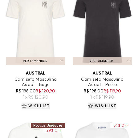
VER TAMANHOS
VER TAMANHOS
ADICIONAR AO CARRINHO
ADICIONAR AO CARRINHO
AUSTRAL
AUSTRAL
Camiseta Masculina
Camiseta Masculina
Adapt - Bege
Adapt - Preto
R$ 198,00
R$ 120,90
R$ 198,00
R$ 119,90
1 x R$ 120,90
1 x R$ 119,90
WISHLIST
WISHLIST
Poucas Unidades
54% OFF
29% OFF