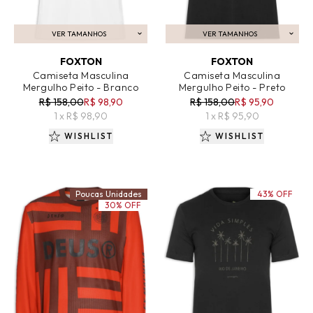
VER TAMANHOS
VER TAMANHOS
ADICIONAR AO CARRINHO
ADICIONAR AO CARRINHO
FOXTON
FOXTON
Camiseta Masculina
Camiseta Masculina
Mergulho Peito - Branco
Mergulho Peito - Preto
R$ 158,00
R$ 98,90
R$ 158,00
R$ 95,90
1 x R$ 98,90
1 x R$ 95,90
WISHLIST
WISHLIST
Poucas Unidades
43% OFF
30% OFF