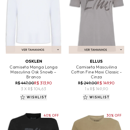
VER TAMANHOS
VER TAMANHOS
ADICIONAR AO CARRINHO
ADICIONAR AO CARRINHO
OSKLEN
ELLUS
Camiseta Manga Longa
Camiseta Mascuilina
Masculina Osk Snowb –
Cotton Fine Maxi Classic -
Branco
Cinza
R$ 447,00
R$ 313,90
R$ 249,00
R$ 149,90
3 X R$ 104,63
1 x R$ 149,90
WISHLIST
WISHLIST
40% OFF
30% OFF