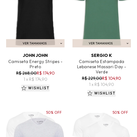
VER TAMANHOS
VER TAMANHOS
ADICIONAR AO CARRINHO
ADICIONAR AO CARRINHO
JOHN JOHN
SERGIO K
Camiseta Energy Stripes -
Camiseta Estampada
Preto
Lebanese Massari Day -
Verde
R$ 268,00
R$ 174,90
R$ 229,00
R$ 104,90
1 x R$ 174,90
1 x R$ 104,90
WISHLIST
WISHLIST
50% OFF
50% OFF