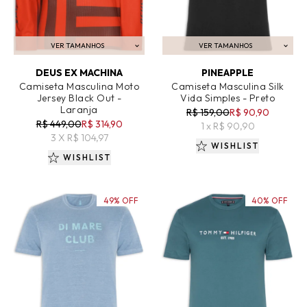
VER TAMANHOS
VER TAMANHOS
ADICIONAR AO CARRINHO
ADICIONAR AO CARRINHO
DEUS EX MACHINA
PINEAPPLE
Camiseta Masculina Moto
Camiseta Masculina Silk
Jersey Black Out -
Vida Simples - Preto
Laranja
R$ 159,00
R$ 90,90
R$ 449,00
R$ 314,90
1 x R$ 90,90
3 X R$ 104,97
WISHLIST
WISHLIST
49% OFF
40% OFF