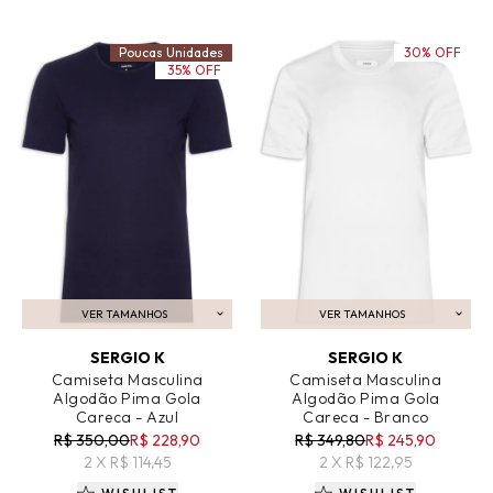
Poucas Unidades
30% OFF
35% OFF
VER TAMANHOS
VER TAMANHOS
ADICIONAR AO CARRINHO
ADICIONAR AO CARRINHO
SERGIO K
SERGIO K
Camiseta Masculina
Camiseta Masculina
Algodão Pima Gola
Algodão Pima Gola
Careca - Azul
Careca - Branco
R$ 350,00
R$ 228,90
R$ 349,80
R$ 245,90
2 X R$ 114,45
2 X R$ 122,95