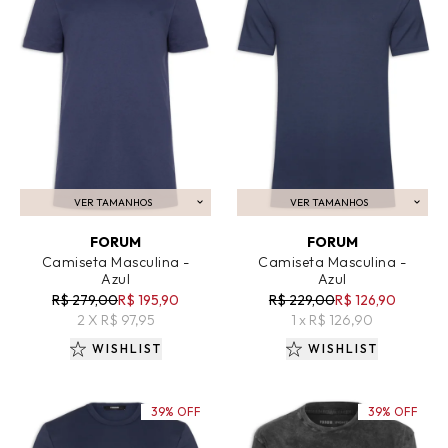
VER TAMANHOS
VER TAMANHOS
ADICIONAR AO CARRINHO
ADICIONAR AO CARRINHO
FORUM
FORUM
Camiseta Masculina -
Camiseta Masculina -
Azul
Azul
R$ 279,00
R$ 195,90
R$ 229,00
R$ 126,90
2 X R$ 97,95
1 x R$ 126,90
WISHLIST
WISHLIST
39% OFF
39% OFF