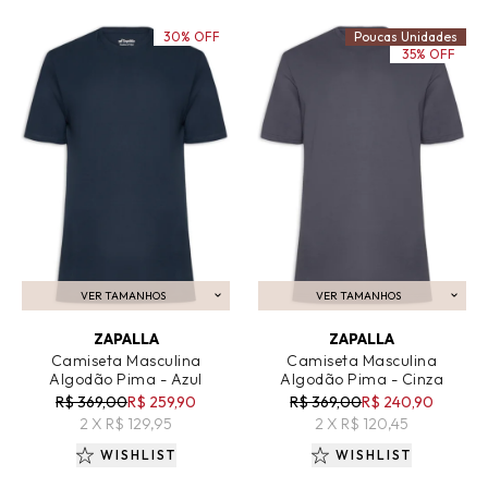
30% OFF
Poucas Unidades
35% OFF
VER TAMANHOS
VER TAMANHOS
ADICIONAR AO CARRINHO
ADICIONAR AO CARRINHO
ZAPALLA
ZAPALLA
Camiseta Masculina
Camiseta Masculina
Algodão Pima - Azul
Algodão Pima - Cinza
R$ 369,00
R$ 259,90
R$ 369,00
R$ 240,90
2 X R$ 129,95
2 X R$ 120,45
WISHLIST
WISHLIST