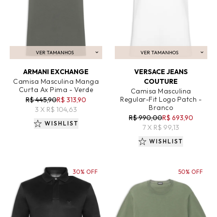
VER TAMANHOS
VER TAMANHOS
ADICIONAR AO CARRINHO
ADICIONAR AO CARRINHO
ARMANI EXCHANGE
VERSACE JEANS
Camisa Masculina Manga
COUTURE
Curta Ax Pima - Verde
Camisa Masculina
Regular-Fit Logo Patch -
R$ 445,90
R$ 313,90
Branco
3 X R$ 104,63
R$ 990,00
R$ 693,90
WISHLIST
7 X R$ 99,13
WISHLIST
30% OFF
50% OFF