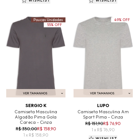
WISHLIST
WISHLIST
Poucas Unidades
49% OFF
55% OFF
VER TAMANHOS
VER TAMANHOS
ADICIONAR AO CARRINHO
ADICIONAR AO CARRINHO
SERGIO K
LUPO
Camiseta Masculina
Camiseta Masculina Am
Algodão Pima Gola
Sport Pima - Cinza
Careca - Cinza
R$ 151,90
R$ 76,90
R$ 350,00
R$ 158,90
1 x R$ 76,90
1 x R$ 158,90
WISHLIST