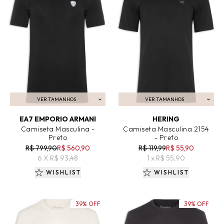
VER TAMANHOS
VER TAMANHOS
ADICIONAR AO CARRINHO
ADICIONAR AO CARRINHO
EA7 EMPORIO ARMANI
HERING
Camiseta Masculina -
Camiseta Masculina 2154
Preto
- Preto
R$ 799,90
R$ 560,90
R$ 119,99
R$ 55,90
6 X R$ 93,48
1 x R$ 55,90
WISHLIST
WISHLIST
39% OFF
39% OFF