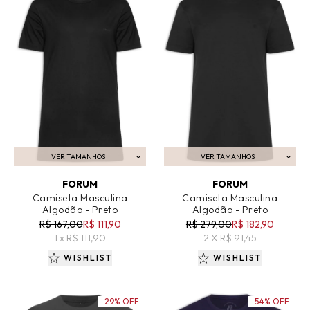
VER TAMANHOS
VER TAMANHOS
ADICIONAR AO CARRINHO
ADICIONAR AO CARRINHO
FORUM
FORUM
Camiseta Masculina
Camiseta Masculina
Algodão - Preto
Algodão - Preto
R$ 167,00
R$ 111,90
R$ 279,00
R$ 182,90
1 x R$ 111,90
2 X R$ 91,45
WISHLIST
WISHLIST
29% OFF
54% OFF