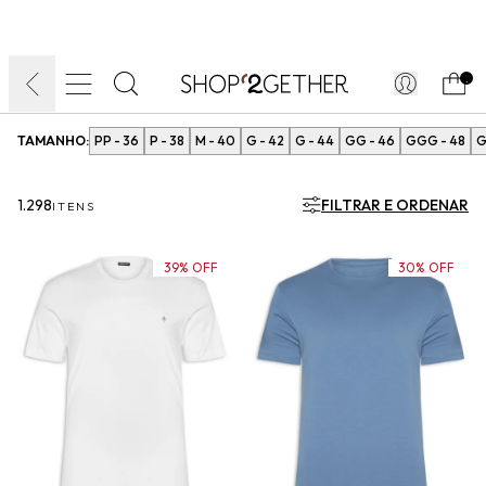
FINAL LIQUIDA:
O VERÃO’27 NO SEU TEMPO:
DIA DOS PAIS
ATÉ 70% OFF + 10% OFF
50% OFF NO FRETE
FRETE GRÁTIS
ULTRARRÁPIDO.
10EXTRA.
FRETEAPP*
.
TAMANHO:
PP - 36
P - 38
M - 40
G - 42
G - 44
GG - 46
GGG - 48
G
1.298
FILTRAR E ORDENAR
ITENS
39% OFF
30% OFF