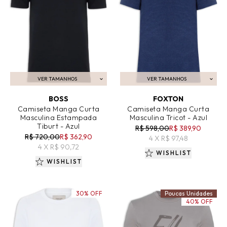
VER TAMANHOS
VER TAMANHOS
ADICIONAR AO CARRINHO
ADICIONAR AO CARRINHO
BOSS
FOXTON
Camiseta Manga Curta
Camiseta Manga Curta
Masculina Estampada
Masculina Tricot - Azul
Tiburt - Azul
R$ 598,00
R$ 389,90
R$ 720,00
R$ 362,90
4 X R$ 97,48
4 X R$ 90,72
WISHLIST
WISHLIST
30% OFF
Poucas Unidades
40% OFF