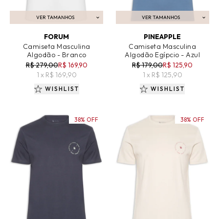
VER TAMANHOS
VER TAMANHOS
ADICIONAR AO CARRINHO
ADICIONAR AO CARRINHO
FORUM
PINEAPPLE
Camiseta Masculina
Camiseta Masculina
Algodão - Branco
Algodão Egípcio - Azul
R$ 279,00
R$ 169,90
R$ 179,00
R$ 125,90
1 x R$ 169,90
1 x R$ 125,90
WISHLIST
WISHLIST
38% OFF
38% OFF