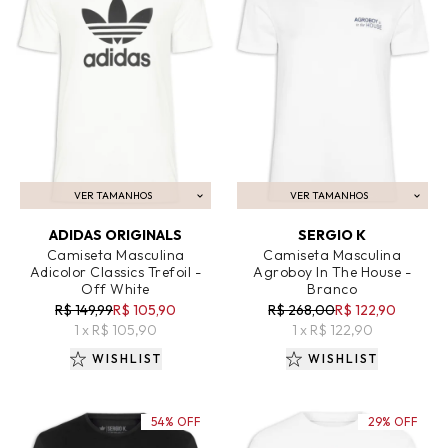
VER TAMANHOS
VER TAMANHOS
ADICIONAR AO CARRINHO
ADICIONAR AO CARRINHO
ADIDAS ORIGINALS
SERGIO K
Camiseta Masculina
Camiseta Masculina
Adicolor Classics Trefoil -
Agroboy In The House -
Off White
Branco
R$ 149,99
R$ 105,90
R$ 268,00
R$ 122,90
1 x R$ 105,90
1 x R$ 122,90
WISHLIST
WISHLIST
54% OFF
29% OFF