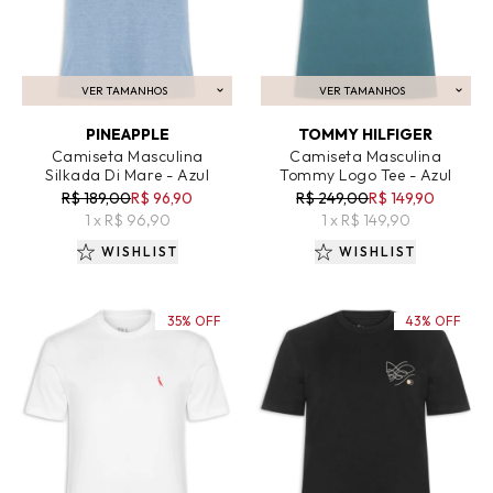
VER TAMANHOS
VER TAMANHOS
ADICIONAR AO CARRINHO
ADICIONAR AO CARRINHO
PINEAPPLE
TOMMY HILFIGER
Camiseta Masculina
Camiseta Masculina
Silkada Di Mare - Azul
Tommy Logo Tee - Azul
R$ 189,00
R$ 96,90
R$ 249,00
R$ 149,90
1 x R$ 96,90
1 x R$ 149,90
WISHLIST
WISHLIST
35% OFF
43% OFF