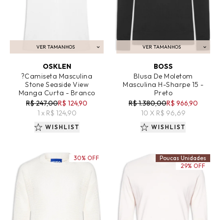
VER TAMANHOS
VER TAMANHOS
ADICIONAR AO CARRINHO
ADICIONAR AO CARRINHO
OSKLEN
BOSS
?Camiseta Masculina
Blusa De Moletom
Stone Seaside View
Masculina H-Sharpe 15 -
Manga Curta - Branco
Preto
R$ 247,00
R$ 124,90
R$ 1.380,00
R$ 966,90
1 x R$ 124,90
10 X R$ 96,69
WISHLIST
WISHLIST
30% OFF
Poucas Unidades
29% OFF