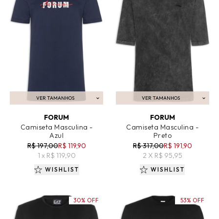
VER TAMANHOS
VER TAMANHOS
ADICIONAR AO CARRINHO
ADICIONAR AO CARRINHO
FORUM
FORUM
Camiseta Masculina -
Camiseta Masculina -
Azul
Preto
R$ 197,00
R$ 119,90
R$ 317,00
R$ 191,90
1 x R$ 119,90
2 X R$ 95,95
WISHLIST
WISHLIST
30% OFF
53% OFF