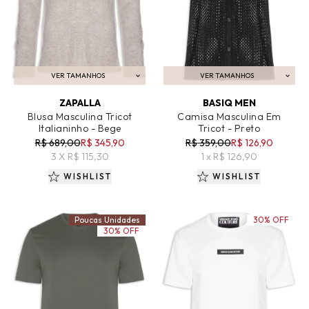
VER TAMANHOS
VER TAMANHOS
ADICIONAR AO CARRINHO
ADICIONAR AO CARRINHO
ZAPALLA
BASIQ MEN
Blusa Masculina Tricot
Camisa Masculina Em
Italianinho - Bege
Tricot - Preto
R$ 689,00
R$ 345,90
R$ 359,00
R$ 126,90
3 X R$ 115,30
1 x R$ 126,90
WISHLIST
WISHLIST
Poucas Unidades
30% OFF
30% OFF