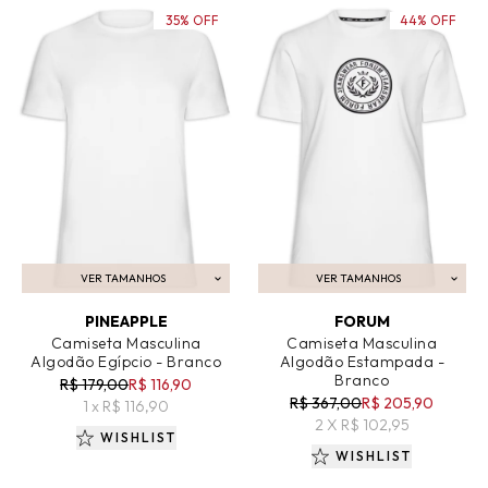
35% OFF
44% OFF
VER TAMANHOS
VER TAMANHOS
ADICIONAR AO CARRINHO
ADICIONAR AO CARRINHO
PINEAPPLE
FORUM
Camiseta Masculina
Camiseta Masculina
Algodão Egípcio - Branco
Algodão Estampada -
Branco
R$ 179,00
R$ 116,90
R$ 367,00
R$ 205,90
1 x R$ 116,90
2 X R$ 102,95
WISHLIST
WISHLIST