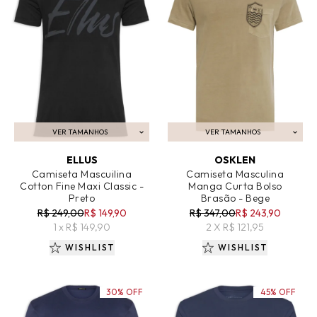
VER TAMANHOS
VER TAMANHOS
ADICIONAR AO CARRINHO
ADICIONAR AO CARRINHO
ELLUS
OSKLEN
Camiseta Mascuilina
Camiseta Masculina
Cotton Fine Maxi Classic -
Manga Curta Bolso
Preto
Brasão - Bege
R$ 249,00
R$ 149,90
R$ 347,00
R$ 243,90
1 x R$ 149,90
2 X R$ 121,95
WISHLIST
WISHLIST
30% OFF
45% OFF