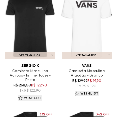
VER TAMANHOS
VER TAMANHOS
ADICIONAR AO CARRINHO
ADICIONAR AO CARRINHO
SERGIO K
VANS
Camiseta Masculina
Camiseta Masculina
Agroboy In The House -
Algodão - Branco
Preto
R$ 129,99
R$ 91,90
R$ 268,00
R$ 122,90
1 x R$ 91,90
1 x R$ 122,90
WISHLIST
WISHLIST
33% OFF
34% OFF