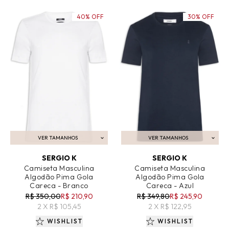
40% OFF
30% OFF
VER TAMANHOS
VER TAMANHOS
ADICIONAR AO CARRINHO
ADICIONAR AO CARRINHO
SERGIO K
SERGIO K
Camiseta Masculina
Camiseta Masculina
Algodão Pima Gola
Algodão Pima Gola
Careca - Branco
Careca - Azul
R$ 350,00
R$ 210,90
R$ 349,80
R$ 245,90
2 X R$ 105,45
2 X R$ 122,95
WISHLIST
WISHLIST