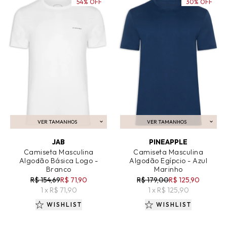
54% OFF
30% OFF
VER TAMANHOS
VER TAMANHOS
ADICIONAR AO CARRINHO
ADICIONAR AO CARRINHO
JAB
PINEAPPLE
Camiseta Masculina
Camiseta Masculina
Algodão Básica Logo -
Algodão Egípcio - Azul
Branco
Marinho
R$ 154,69
R$ 71,90
R$ 179,00
R$ 125,90
1 x R$ 71,90
1 x R$ 125,90
WISHLIST
WISHLIST