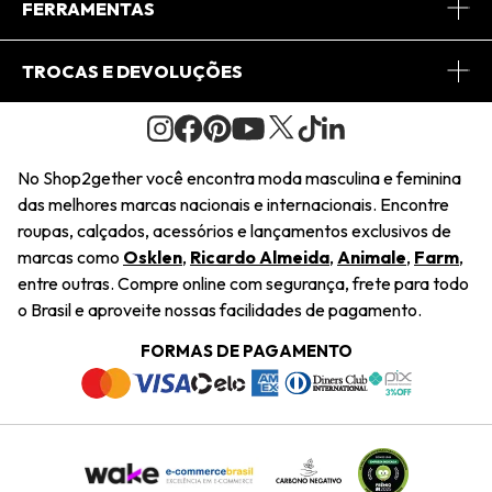
Central de Relacionamento
FERRAMENTAS
Conheça o Site
Fretes
Minha Conta
TROCAS E DEVOLUÇÕES
Journal
2Getherclub
Pedido de Presente
Condições Gerais
Novos Designers
Regulamento e Promoções
Wishlist
No Shop2gether você encontra moda masculina e feminina
Troca Fácil
das melhores marcas nacionais e internacionais. Encontre
Saiu na Mídia
Cupons
roupas, calçados, acessórios e lançamentos exclusivos de
Restituição de Pagamento
marcas como
Osklen
,
Ricardo Almeida
,
Animale
,
Farm
,
Sustentabilidade
entre outras. Compre online com segurança, frete para todo
Dúvidas Frequentes
o Brasil e aproveite nossas facilidades de pagamento.
Navegando
Termos e Condições
FORMAS DE PAGAMENTO
Termos e Condições
Política de Privacidade
Trabalhe Conosco
Declaração De Conteúdo