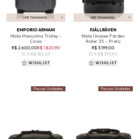
VER TAMANHOS
VER TAMANHOS
ADICIONAR AO CARRINHO
ADICIONAR AO CARRINHO
EMPORIO ARMANI
FJÄLLRÄVEN
Mala Masculina Trolley -
Mala Unissex Färden
Cinza
Roller 35 – Preto
R$ 2.600,00
R$ 1.820,90
R$ 3.199,00
10 X R$ 182,09
10 X R$ 319,90
WISHLIST
WISHLIST
Poucas Unidades
Poucas Unidades