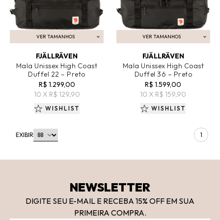
VER TAMANHOS
VER TAMANHOS
ADICIONAR AO CARRINHO
ADICIONAR AO CARRINHO
FJÄLLRÄVEN
FJÄLLRÄVEN
Mala Unissex High Coast
Mala Unissex High Coast
Duffel 22 – Preto
Duffel 36 – Preto
R$ 1.299,00
R$ 1.599,00
10 X R$ 129,90
10 X R$ 159,90
WISHLIST
WISHLIST
EXIBIR
1
NEWSLETTER
DIGITE SEU E-MAIL E RECEBA 15
% OFF
EM SUA
PRIMEIRA COMPRA.