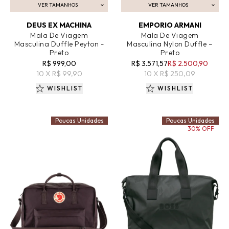
VER TAMANHOS
VER TAMANHOS
ADICIONAR AO CARRINHO
ADICIONAR AO CARRINHO
DEUS EX MACHINA
EMPORIO ARMANI
Mala De Viagem
Mala De Viagem
Masculina Duffle Peyton -
Masculina Nylon Duffle –
Preto
Preto
R$ 999,00
R$ 3.571,57
R$ 2.500,90
10 X R$ 99,90
10 X R$ 250,09
WISHLIST
WISHLIST
Poucas Unidades
Poucas Unidades
30% OFF