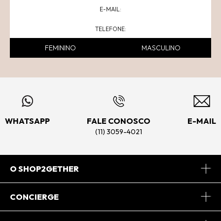
FEMININO
MASCULINO
WHATSAPP
FALE CONOSCO
E-MAIL
(11) 3059-4021
O SHOP2GETHER
Sobre Nós
CONCIERGE
Conheça o App