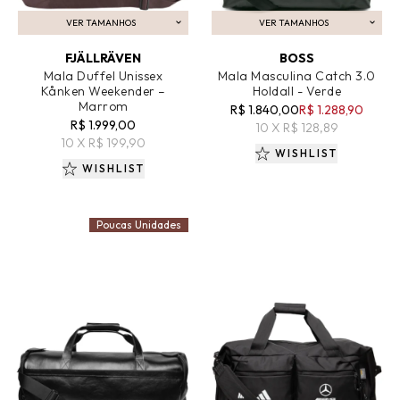
VER TAMANHOS
VER TAMANHOS
ADICIONAR AO CARRINHO
ADICIONAR AO CARRINHO
FJÄLLRÄVEN
BOSS
Mala Duffel Unissex
Mala Masculina Catch 3.0
Kånken Weekender –
Holdall - Verde
Marrom
R$ 1.840,00
R$ 1.288,90
R$ 1.999,00
10 X R$ 128,89
10 X R$ 199,90
WISHLIST
WISHLIST
Poucas Unidades