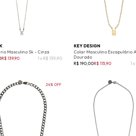
K
KEY DESIGN
rio Masculino Sk - Cinza
Colar Masculino Escapulário A
Dourado
0
R$ 139,90
1 x R$ 139,90
R$ 190,00
R$ 115,90
1 
24% OFF