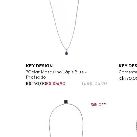
KEY DESIGN
KEY DE
?Colar Masculino Lápis Blue -
Corrente
Prateado
R$ 170,0
R$ 140,00
R$ 106,90
1 x R$ 106,90
38% OFF