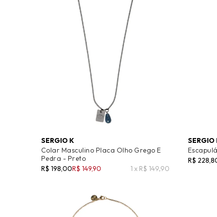
SERGIO K
SERGIO 
Colar Masculino Placa Olho Grego E
Escapulá
Pedra - Preto
R$ 228,8
R$ 198,00
R$ 149,90
1 x R$ 149,90