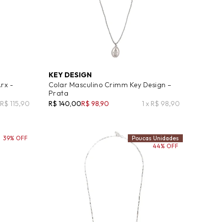
KEY DESIGN
rx -
Colar Masculino Crimm Key Design –
Prata
x R$ 115,90
R$ 140,00
R$ 98,90
1 x R$ 98,90
39% OFF
Poucas Unidades
44% OFF