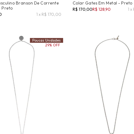
sculino Branson De Corrente
Colar Gates Em Metal - Preto
 Preto
R$ 170,00
R$ 128,90
1 x
0
1 x R$ 170,00
Poucas Unidades
29% OFF