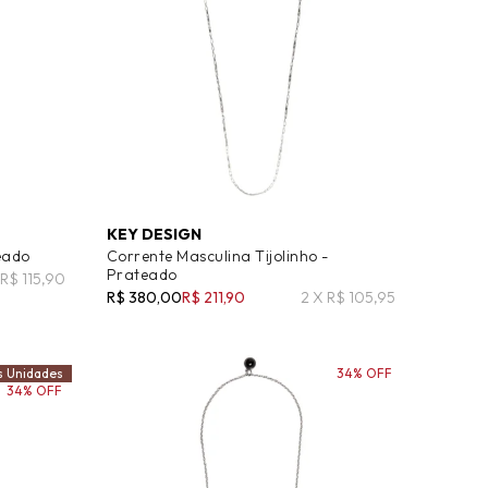
KEY DESIGN
eado
Corrente Masculina Tijolinho -
Prateado
x R$ 115,90
R$ 380,00
R$ 211,90
2 X R$ 105,95
s Unidades
34% OFF
34% OFF