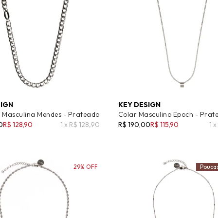
SIGN
KEY DESIGN
 Masculina Mendes - Prateado
Colar Masculino Epoch - Prat
0
R$ 128,90
1 x R$ 128,90
R$ 190,00
R$ 115,90
1 
29% OFF
Pouca