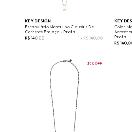
KEY DESIGN
KEY DE
Escapulário Masculino Clausius De
Colar Ma
Corrente Em Aço - Prata
Armstro
Prata
R$ 140,00
1 x R$ 140,00
R$ 140,0
39% OFF