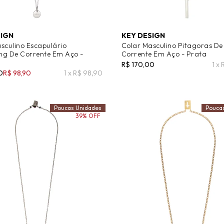
SIGN
KEY DESIGN
sculino Escapulário
Colar Masculino Pitagoras De
ng De Corrente Em Aço -
Corrente Em Aço - Prata
R$ 170,00
1 x
0
R$ 98,90
1 x R$ 98,90
Poucas Unidades
Pouca
39% OFF