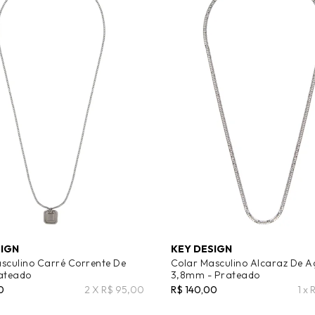
SIGN
KEY DESIGN
sculino Carré Corrente De
Colar Masculino Alcaraz De A
ateado
3,8mm - Prateado
0
2 X R$ 95,00
R$ 140,00
1 x