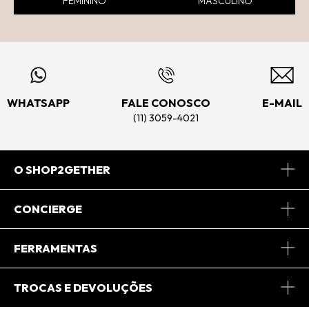
FEMININO
MASCULINO
WHATSAPP
FALE CONOSCO
E-MAIL
(11) 3059-4021
O SHOP2GETHER
Sobre Nós
CONCIERGE
Conheça o App
Central de Relacionamento
FERRAMENTAS
Conheça o Site
Fretes
Minha Conta
TROCAS E DEVOLUÇÕES
Journal