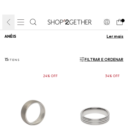
FINAL LIQUIDA:
O VERÃO’27 NO SEU TEMPO:
DIA DOS PAIS
ATÉ 70% OFF + 10% OFF
50% OFF NO FRETE
FRETE GRÁTIS
ULTRARRÁPIDO.
10EXTRA.
FRETEAPP*
.
ANÉIS
Anéis são símbolo de beleza e sofisticação, são acessórios
poderosos perfeitos para elevar a produção. Confira a nossa
curadoria cuidadosa de marcas para apostar e escolha seus
15
FILTRAR E ORDENAR
ITENS
anéis preferidos..
24% OFF
34% OFF