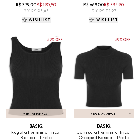
R$ 379,00
R$ 190,90
R$ 669,00
R$ 335,90
2 X R$ 95,45
3 X R$ 111,97
WISHLIST
WISHLIST
59% OFF
59% OFF
VER TAMANHOS
VER TAMANHOS
ADICIONAR AO CARRINHO
ADICIONAR AO CARRINHO
BASIQ
BASIQ
Regata Feminina Tricot
Camiseta Feminina Tricot
Básica – Preto
Cropped Básica – Preto