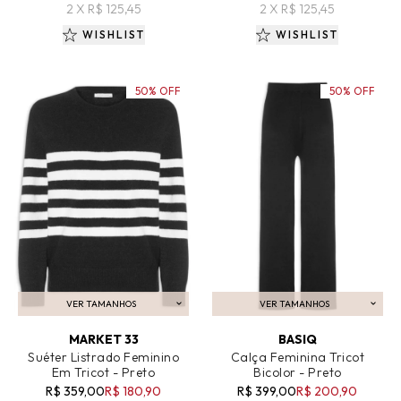
2 X R$ 125,45
2 X R$ 125,45
WISHLIST
WISHLIST
50% OFF
50% OFF
VER TAMANHOS
VER TAMANHOS
ADICIONAR AO CARRINHO
ADICIONAR AO CARRINHO
MARKET 33
BASIQ
Suéter Listrado Feminino
Calça Feminina Tricot
Em Tricot - Preto
Bicolor - Preto
R$ 359,00
R$ 180,90
R$ 399,00
R$ 200,90