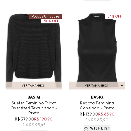
Poucas Unidades
54% OFF
50% OFF
VER TAMANHOS
VER TAMANHOS
ADICIONAR AO CARRINHO
ADICIONAR AO CARRINHO
BASIQ
BASIQ
Suéter Feminino Tricot
Regata Feminina
Oversized Texturizado -
Canelada - Preto
Preto
R$ 139,00
R$ 63,90
R$ 379,00
R$ 190,90
1 x R$ 63,90
2 X R$ 95,45
WISHLIST