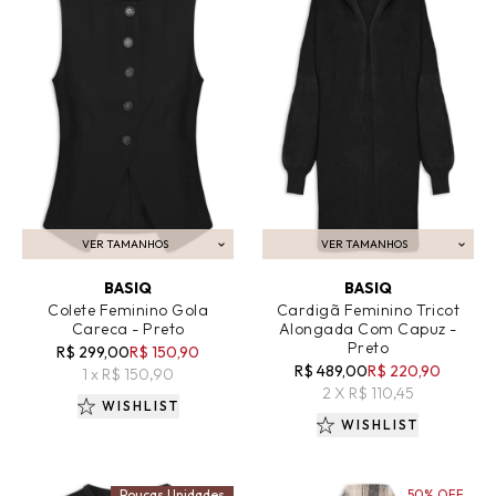
VER TAMANHOS
VER TAMANHOS
ADICIONAR AO CARRINHO
ADICIONAR AO CARRINHO
BASIQ
BASIQ
Colete Feminino Gola
Cardigã Feminino Tricot
Careca - Preto
Alongada Com Capuz -
Preto
R$ 299,00
R$ 150,90
R$ 489,00
R$ 220,90
1 x R$ 150,90
2 X R$ 110,45
WISHLIST
WISHLIST
Poucas Unidades
50% OFF