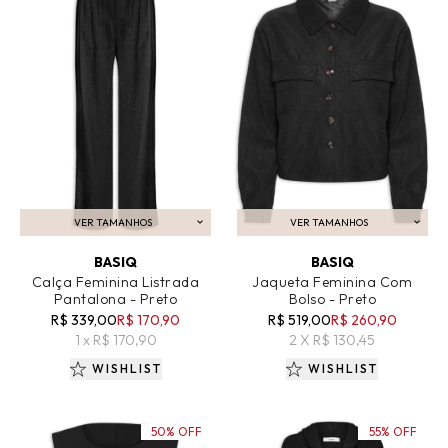
VER TAMANHOS
VER TAMANHOS
ADICIONAR AO CARRINHO
ADICIONAR AO CARRINHO
BASIQ
BASIQ
Calça Feminina Listrada
Jaqueta Feminina Com
Pantalona - Preto
Bolso - Preto
R$ 339,00
R$ 170,90
R$ 519,00
R$ 260,90
1 x R$ 170,90
2 X R$ 130,45
WISHLIST
WISHLIST
50% OFF
55% OFF