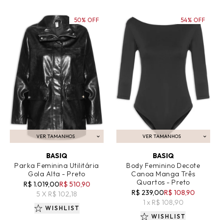
50% OFF
54% OFF
VER TAMANHOS
VER TAMANHOS
ADICIONAR AO CARRINHO
ADICIONAR AO CARRINHO
BASIQ
BASIQ
Parka Feminina Utilitária
Body Feminino Decote
Gola Alta - Preto
Canoa Manga Três
Quartos - Preto
R$ 1.019,00
R$ 510,90
R$ 239,00
R$ 108,90
5 X R$ 102,18
1 x R$ 108,90
WISHLIST
WISHLIST