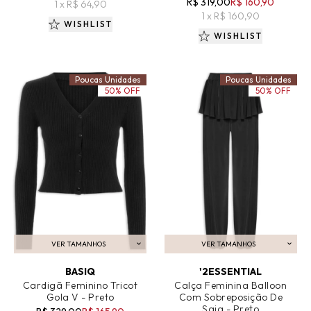
R$ 319,00
R$ 160,90
1 x R$ 64,90
1 x R$ 160,90
WISHLIST
WISHLIST
Poucas Unidades
Poucas Unidades
50% OFF
50% OFF
VER TAMANHOS
VER TAMANHOS
ADICIONAR AO CARRINHO
ADICIONAR AO CARRINHO
BASIQ
'2ESSENTIAL
Cardigã Feminino Tricot
Calça Feminina Balloon
Gola V - Preto
Com Sobreposição De
Saia - Preto