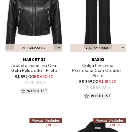
VER TAMANHOS
VER TAMANHOS
ADICIONAR AO CARRINHO
ADICIONAR AO CARRINHO
MARKET 33
BASIQ
Jaqueta Feminina Com
Calça Feminina
Gola Peluciada - Preto
Pantalona Com Cordão -
Preto
R$ 899,00
R$ 450,90
R$ 369,00
R$ 185,90
5 X R$ 90,18
2 X R$ 92,95
WISHLIST
WISHLIST
Poucas Unidades
Poucas Unidades
50% OFF
50% OFF