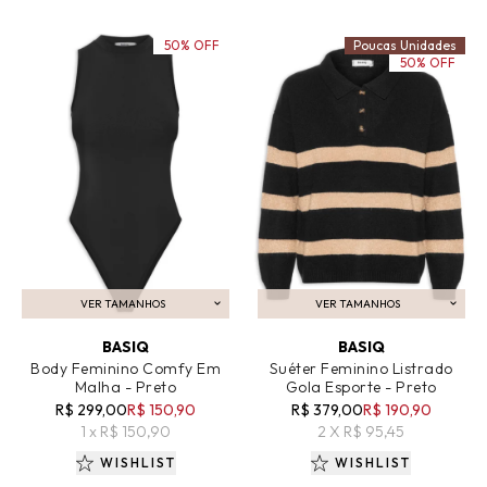
50% OFF
Poucas Unidades
50% OFF
VER TAMANHOS
VER TAMANHOS
ADICIONAR AO CARRINHO
ADICIONAR AO CARRINHO
BASIQ
BASIQ
Body Feminino Comfy Em
Suéter Feminino Listrado
Malha - Preto
Gola Esporte - Preto
R$ 299,00
R$ 150,90
R$ 379,00
R$ 190,90
1 x R$ 150,90
2 X R$ 95,45
WISHLIST
WISHLIST