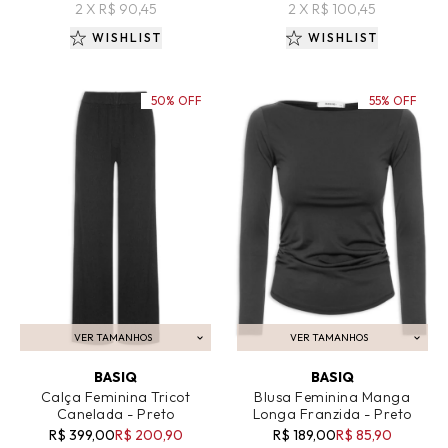
2 X R$ 90,45
2 X R$ 100,45
WISHLIST
WISHLIST
50% OFF
55% OFF
VER TAMANHOS
VER TAMANHOS
ADICIONAR AO CARRINHO
ADICIONAR AO CARRINHO
BASIQ
BASIQ
Calça Feminina Tricot
Blusa Feminina Manga
Canelada - Preto
Longa Franzida - Preto
R$ 399,00
R$ 200,90
R$ 189,00
R$ 85,90