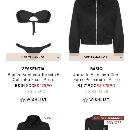
VER TAMANHOS
VER TAMANHOS
ADICIONAR AO CARRINHO
ADICIONAR AO CARRINHO
'2ESSENTIAL
BASIQ
Biquíni Bandeau Torcido E
Jaqueta Feminina Com
Calcinha Fixa - Preto
Forro Peluciado - Preto
R$ 349,00
R$ 175,90
R$ 749,00
R$ 375,90
1 x R$ 175,90
4 X R$ 93,98
WISHLIST
WISHLIST
50% OFF
Poucas Unidades
50% OFF