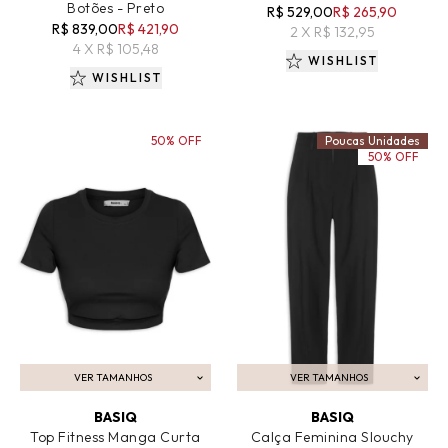
Botões - Preto
R$ 529,00
R$ 265,90
R$ 839,00
R$ 421,90
2 X R$ 132,95
4 X R$ 105,48
WISHLIST
WISHLIST
50% OFF
Poucas Unidades
50% OFF
VER TAMANHOS
VER TAMANHOS
ADICIONAR AO CARRINHO
ADICIONAR AO CARRINHO
BASIQ
BASIQ
Top Fitness Manga Curta
Calça Feminina Slouchy