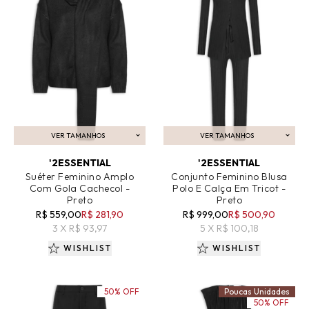
VER TAMANHOS
VER TAMANHOS
ADICIONAR AO CARRINHO
ADICIONAR AO CARRINHO
'2ESSENTIAL
'2ESSENTIAL
Suéter Feminino Amplo
Conjunto Feminino Blusa
Com Gola Cachecol -
Polo E Calça Em Tricot -
Preto
Preto
R$ 559,00
R$ 281,90
R$ 999,00
R$ 500,90
3 X R$ 93,97
5 X R$ 100,18
WISHLIST
WISHLIST
50% OFF
Poucas Unidades
50% OFF