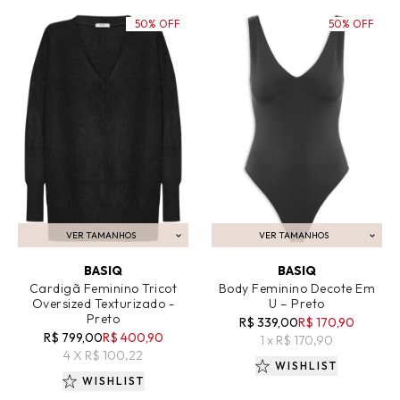
50% OFF
50% OFF
VER TAMANHOS
VER TAMANHOS
ADICIONAR AO CARRINHO
ADICIONAR AO CARRINHO
BASIQ
BASIQ
Cardigã Feminino Tricot
Body Feminino Decote Em
Oversized Texturizado -
U – Preto
Preto
R$ 339,00
R$ 170,90
R$ 799,00
R$ 400,90
1 x R$ 170,90
4 X R$ 100,22
WISHLIST
WISHLIST