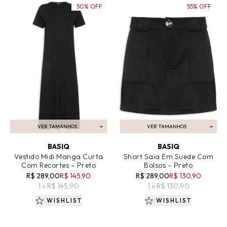
50% OFF
55% OFF
VER TAMANHOS
VER TAMANHOS
ADICIONAR AO CARRINHO
ADICIONAR AO CARRINHO
BASIQ
BASIQ
Vestido Midi Manga Curta
Short Saia Em Suede Com
Com Recortes – Preto
Bolsos – Preto
R$ 289,00
R$ 145,90
R$ 289,00
R$ 130,90
1 x R$ 145,90
1 x R$ 130,90
WISHLIST
WISHLIST