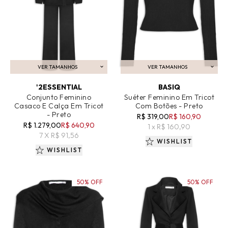
VER TAMANHOS
VER TAMANHOS
ADICIONAR AO CARRINHO
ADICIONAR AO CARRINHO
'2ESSENTIAL
BASIQ
Conjunto Feminino
Suéter Feminino Em Tricot
Casaco E Calça Em Tricot
Com Botões - Preto
- Preto
R$ 319,00
R$ 160,90
R$ 1.279,00
R$ 640,90
1 x R$ 160,90
7 X R$ 91,56
WISHLIST
WISHLIST
50% OFF
50% OFF