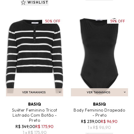
WISHLIST
50% OFF
59% OFF
VER TAMANHOS
VER TAMANHOS
ADICIONAR AO CARRINHO
ADICIONAR AO CARRINHO
BASIQ
BASIQ
Suéter Feminino Tricot
Body Feminino Drapeado
Listrado Com Botão -
- Preto
Preto
R$ 239,00
R$ 96,90
R$ 349,00
R$ 175,90
1 x R$ 96,90
1 x R$ 175,90