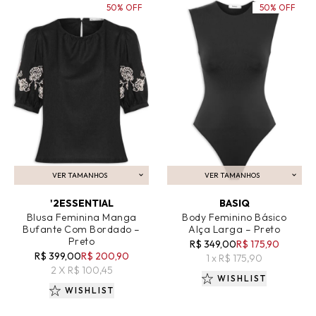
50% OFF
50% OFF
VER TAMANHOS
VER TAMANHOS
ADICIONAR AO CARRINHO
ADICIONAR AO CARRINHO
'2ESSENTIAL
BASIQ
Blusa Feminina Manga
Body Feminino Básico
Bufante Com Bordado –
Alça Larga – Preto
Preto
R$ 349,00
R$ 175,90
R$ 399,00
R$ 200,90
1 x R$ 175,90
2 X R$ 100,45
WISHLIST
WISHLIST