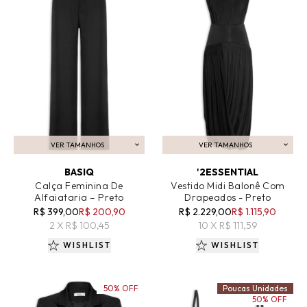
VER TAMANHOS
VER TAMANHOS
ADICIONAR AO CARRINHO
ADICIONAR AO CARRINHO
BASIQ
'2ESSENTIAL
Calça Feminina De
Vestido Midi Balonê Com
Alfaiataria – Preto
Drapeados - Preto
R$ 399,00
R$ 200,90
R$ 2.229,00
R$ 1.115,90
2 X R$ 100,45
10 X R$ 111,59
WISHLIST
WISHLIST
50% OFF
Poucas Unidades
50% OFF