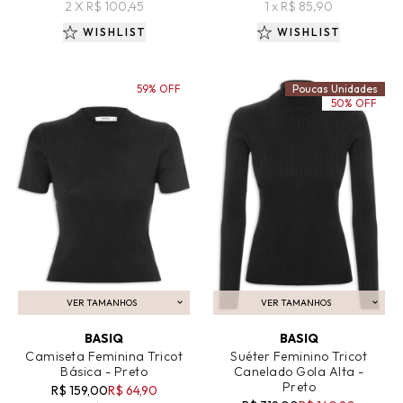
2 X R$ 100,45
1 x R$ 85,90
WISHLIST
WISHLIST
59% OFF
Poucas Unidades
50% OFF
VER TAMANHOS
VER TAMANHOS
ADICIONAR AO CARRINHO
ADICIONAR AO CARRINHO
BASIQ
BASIQ
Camiseta Feminina Tricot
Suéter Feminino Tricot
Básica - Preto
Canelado Gola Alta -
Preto
R$ 159,00
R$ 64,90