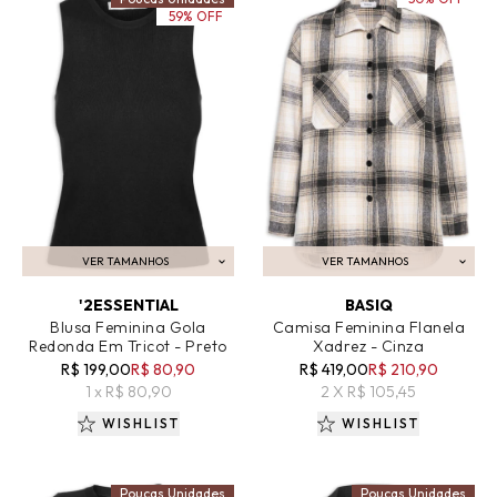
59% OFF
VER TAMANHOS
VER TAMANHOS
ADICIONAR AO CARRINHO
ADICIONAR AO CARRINHO
'2ESSENTIAL
BASIQ
Blusa Feminina Gola
Camisa Feminina Flanela
Redonda Em Tricot - Preto
Xadrez - Cinza
R$ 199,00
R$ 80,90
R$ 419,00
R$ 210,90
1 x R$ 80,90
2 X R$ 105,45
WISHLIST
WISHLIST
Poucas Unidades
Poucas Unidades