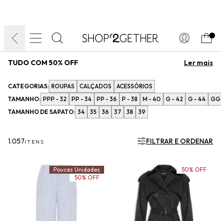
FINAL LIQUIDA:
O VERÃO’27 NO SEU TEMPO:
DIA DOS PAIS
ATÉ 70% OFF + 10% OFF
50% OFF NO FRETE
FRETE GRÁTIS
ULTRARRÁPIDO.
10EXTRA.
FRETEAPP*
.
TUDO COM 50% OFF
Descubra uma seleção especial da ‘2Essential com 50% OFF e
CATEGORIAS:
ROUPAS
CALÇADOS
ACESSÓRIOS
aproveite para renovar suas produções de final do ano com
roupas, acessórios, calçados e mais itens essenciais da nossa
TAMANHO:
PPP - 32
PP - 34
PP - 36
P - 38
M - 40
G - 42
G - 44
GG 
etiqueta assinada:
TAMANHO DE SAPATO:
34
35
36
37
38
39
1.057
FILTRAR E ORDENAR
ITENS
Poucas Unidades
50% OFF
50% OFF