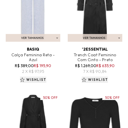
VER TAMANHOS
VER TAMANHOS
ADICIONAR AO CARRINHO
ADICIONAR AO CARRINHO
BASIQ
'2ESSENTIAL
Calça Feminina Reta -
Trench Coat Feminino
Azul
Com Cinto - Preto
R$ 389,00
R$ 195,90
R$ 1.269,00
R$ 635,90
2 X R$ 97,95
7 X R$ 90,84
WISHLIST
WISHLIST
50% OFF
50% OFF