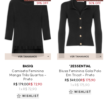
59% OFF
50% OFF
VER TAMANHOS
VER TAMANHOS
ADICIONAR AO CARRINHO
ADICIONAR AO CARRINHO
BASIQ
'2ESSENTIAL
Camiseta Feminina
Blusa Feminina Gola Polo
Manga Três Quartos –
Em Tricot – Preto
Preto
R$ 349,00
R$ 175,90
R$ 179,00
R$ 72,90
1 x R$ 175,90
1 x R$ 72,90
WISHLIST
WISHLIST