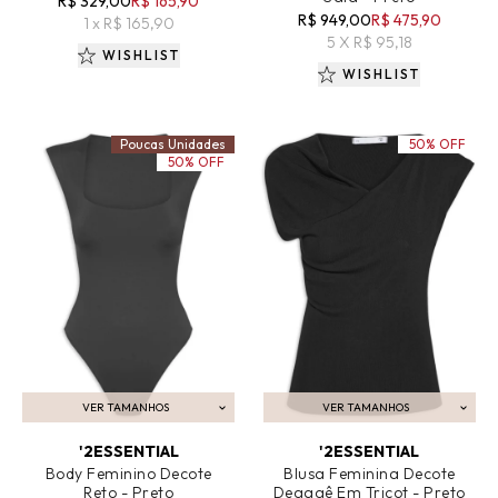
R$ 329,00
R$ 165,90
R$ 949,00
R$ 475,90
1 x R$ 165,90
5 X R$ 95,18
WISHLIST
WISHLIST
Poucas Unidades
50% OFF
50% OFF
VER TAMANHOS
VER TAMANHOS
ADICIONAR AO CARRINHO
ADICIONAR AO CARRINHO
'2ESSENTIAL
'2ESSENTIAL
Body Feminino Decote
Blusa Feminina Decote
Reto - Preto
Degagê Em Tricot - Preto