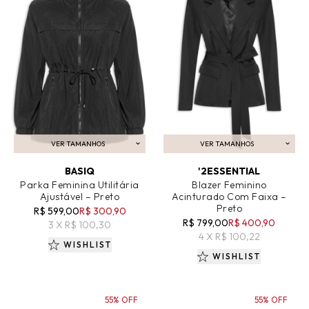
VER TAMANHOS
VER TAMANHOS
ADICIONAR AO CARRINHO
ADICIONAR AO CARRINHO
BASIQ
'2ESSENTIAL
Parka Feminina Utilitária
Blazer Feminino
Ajustável – Preto
Acinturado Com Faixa –
Preto
R$ 599,00
R$ 300,90
R$ 799,00
R$ 400,90
3 X R$ 100,30
4 X R$ 100,22
WISHLIST
WISHLIST
55% OFF
55% OFF