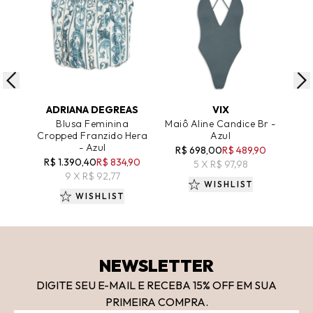
ADICIONAR AO CARRINHO
ADICIONAR AO CARRINHO
A
ADRIANA DEGREAS
VIX
Blusa Feminina
Maiô Aline Candice Br -
M
Cropped Franzido Hera
Azul
- Azul
R$ 698,00
R$ 489,90
R
R$ 1.390,40
R$ 834,90
5 X R$ 97,98
9 X R$ 92,77
WISHLIST
WISHLIST
NEWSLETTER
DIGITE SEU E-MAIL E RECEBA 15
% OFF
EM SUA
PRIMEIRA COMPRA.