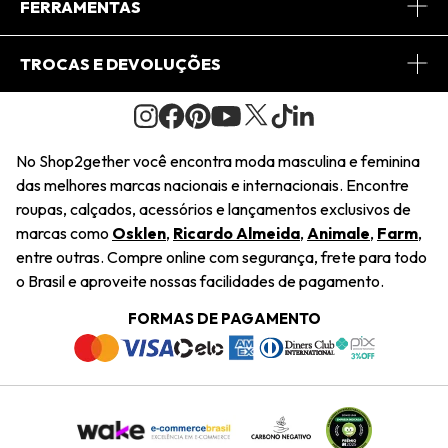
Central de Relacionamento
FERRAMENTAS
Conheça o Site
Fretes
Minha Conta
TROCAS E DEVOLUÇÕES
Journal
2Getherclub
Pedido de Presente
Condições Gerais
Novos Designers
Regulamento e Promoções
Wishlist
No Shop2gether você encontra moda masculina e feminina
Troca Fácil
das melhores marcas nacionais e internacionais. Encontre
Saiu na Mídia
Cupons
roupas, calçados, acessórios e lançamentos exclusivos de
Restituição de Pagamento
marcas como
Osklen
,
Ricardo Almeida
,
Animale
,
Farm
,
Sustentabilidade
entre outras. Compre online com segurança, frete para todo
Dúvidas Frequentes
o Brasil e aproveite nossas facilidades de pagamento.
Navegando
Termos e Condições
FORMAS DE PAGAMENTO
Termos e Condições
Política de Privacidade
Trabalhe Conosco
Declaração De Conteúdo