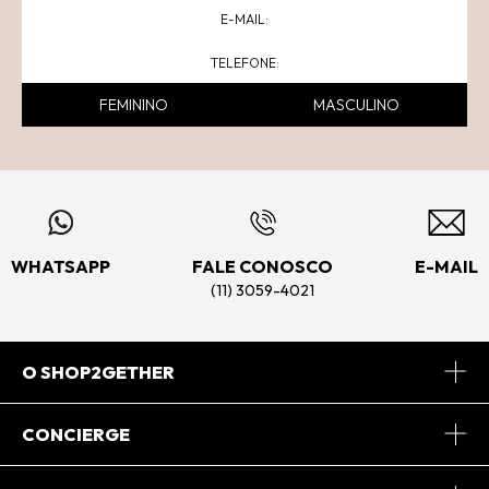
FEMININO
MASCULINO
WHATSAPP
FALE CONOSCO
E-MAIL
(11) 3059-4021
O SHOP2GETHER
Sobre Nós
CONCIERGE
Conheça o App