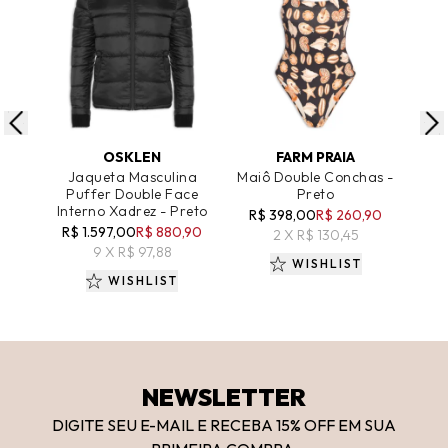
ADICIONAR AO CARRINHO
ADICIONAR AO CARRINHO
A
OSKLEN
FARM PRAIA
Jaqueta Masculina
Maiô Double Conchas -
Ves
Puffer Double Face
Preto
Sa
Interno Xadrez - Preto
R$ 398,00
R$ 260,90
R$ 1.597,00
R$ 880,90
R
2 X R$ 130,45
9 X R$ 97,88
WISHLIST
WISHLIST
NEWSLETTER
DIGITE SEU E-MAIL E RECEBA 15
% OFF
EM SUA