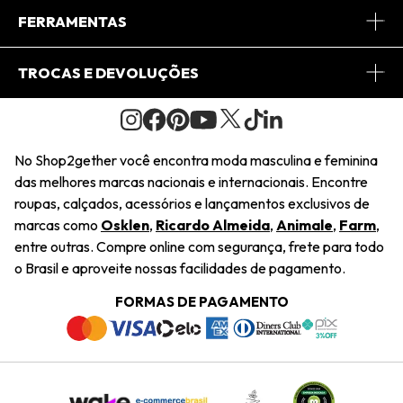
Conheça o App
Central de Relacionamento
FERRAMENTAS
Conheça o Site
Fretes
Minha Conta
TROCAS E DEVOLUÇÕES
Journal
2Getherclub
Pedido de Presente
Condições Gerais
Novos Designers
Regulamento e Promoções
Wishlist
No Shop2gether você encontra moda masculina e feminina
Troca Fácil
das melhores marcas nacionais e internacionais. Encontre
Saiu na Mídia
Cupons
roupas, calçados, acessórios e lançamentos exclusivos de
Restituição de Pagamento
marcas como
Osklen
,
Ricardo Almeida
,
Animale
,
Farm
,
Sustentabilidade
entre outras. Compre online com segurança, frete para todo
Dúvidas Frequentes
o Brasil e aproveite nossas facilidades de pagamento.
Navegando
Termos e Condições
FORMAS DE PAGAMENTO
Termos e Condições
Política de Privacidade
Trabalhe Conosco
Declaração De Conteúdo