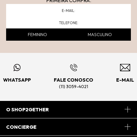
PRIMEIRA COMPRA.
FEMININO
MASCULINO
WHATSAPP
FALE CONOSCO
E-MAIL
(11) 3059-4021
O SHOP2GETHER
Sobre Nós
CONCIERGE