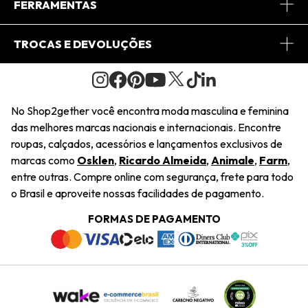
Central de Relacionamento
FERRAMENTAS
Conheça o Site
Fretes
Minha Conta
TROCAS E DEVOLUÇÕES
Journal
2Getherclub
Pedido de Presente
Condições Gerais
Novos Designers
Regulamento e Promoções
Wishlist
No Shop2gether você encontra moda masculina e feminina
Troca Fácil
das melhores marcas nacionais e internacionais. Encontre
Saiu na Mídia
Cupons
roupas, calçados, acessórios e lançamentos exclusivos de
Restituição de Pagamento
marcas como
Osklen
,
Ricardo Almeida
,
Animale
,
Farm
,
Sustentabilidade
entre outras. Compre online com segurança, frete para todo
Dúvidas Frequentes
o Brasil e aproveite nossas facilidades de pagamento.
Navegando
Termos e Condições
FORMAS DE PAGAMENTO
Termos e Condições
Política de Privacidade
Trabalhe Conosco
Declaração De Conteúdo