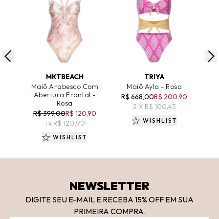
ADICIONAR AO CARRINHO
ADICIONAR AO CARRINHO
A
MKTBEACH
TRIYA
Maiô Arabesco Com
Maiô Ayla - Rosa
Ma
Abertura Frontal -
R$ 668,00
R$ 200,90
R
Rosa
2 X R$ 100,45
R$ 399,00
R$ 120,90
WISHLIST
1 x R$ 120,90
WISHLIST
NEWSLETTER
DIGITE SEU E-MAIL E RECEBA 15
% OFF
EM SUA
PRIMEIRA COMPRA.