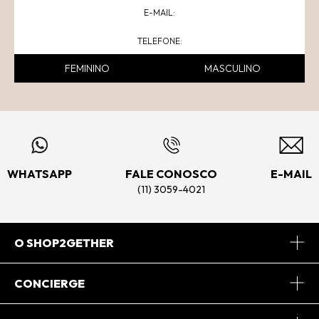
FEMININO
MASCULINO
WHATSAPP
FALE CONOSCO
E-MAIL
(11) 3059-4021
O SHOP2GETHER
Sobre Nós
CONCIERGE
Conheça o App