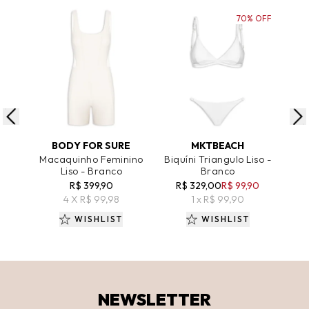
70% OFF
ADICIONAR AO CARRINHO
ADICIONAR AO CARRINHO
A
BODY FOR SURE
MKTBEACH
Macaquinho Feminino
Biquíni Triangulo Liso -
B
Liso - Branco
Branco
R
R$ 399,90
R$ 329,00
R$ 99,90
4 X R$ 99,98
1 x R$ 99,90
WISHLIST
WISHLIST
NEWSLETTER