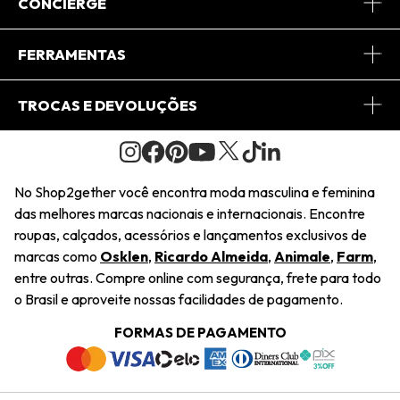
Sobre Nós
CONCIERGE
Conheça o App
Central de Relacionamento
FERRAMENTAS
Conheça o Site
Fretes
Minha Conta
TROCAS E DEVOLUÇÕES
Journal
2Getherclub
Pedido de Presente
Condições Gerais
Novos Designers
Regulamento e Promoções
Wishlist
No Shop2gether você encontra moda masculina e feminina
Troca Fácil
das melhores marcas nacionais e internacionais. Encontre
Saiu na Mídia
Cupons
roupas, calçados, acessórios e lançamentos exclusivos de
Restituição de Pagamento
marcas como
Osklen
,
Ricardo Almeida
,
Animale
,
Farm
,
Sustentabilidade
entre outras. Compre online com segurança, frete para todo
Dúvidas Frequentes
o Brasil e aproveite nossas facilidades de pagamento.
Navegando
Termos e Condições
FORMAS DE PAGAMENTO
Termos e Condições
Política de Privacidade
Trabalhe Conosco