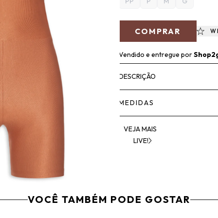
PP
P
M
G
COMPRAR
W
Vendido e entregue por
Shop2
DESCRIÇÃO
MEDIDAS
VEJA MAIS
LIVE!
VOCÊ TAMBÉM PODE GOSTAR