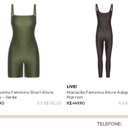
LIVE!
inho Feminino Short Allure
Macacão Feminino Allure Adapt
v - Verde
Marrom
,90
3 X R$ 116,63
R$ 449,90
4 X R