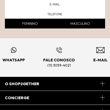
FEMININO
MASCULINO
WHATSAPP
FALE CONOSCO
E-MAIL
(11) 3059-4021
O SHOP2GETHER
Sobre Nós
CONCIERGE
Conheça o App