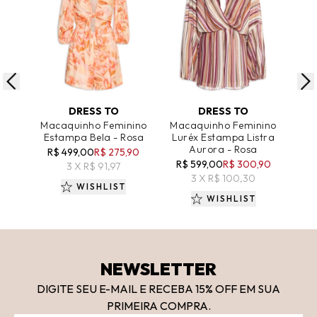
ADICIONAR AO CARRINHO
ADICIONAR AO CARRINHO
A
DRESS TO
DRESS TO
Macaquinho Feminino
Macaquinho Feminino
Estampa Bela - Rosa
Luréx Estampa Listra
Est
Aurora - Rosa
R$ 499,00
R$ 275,90
R$ 599,00
R$ 300,90
R
3 X R$ 91,97
3 X R$ 100,30
WISHLIST
WISHLIST
NEWSLETTER
DIGITE SEU E-MAIL E RECEBA 15
% OFF
EM SUA
PRIMEIRA COMPRA.