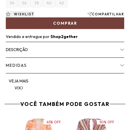
34
36
38
40
42
WISHLIST
COMPARTILHAR
COMPRAR
Vendido e entregue por
Shop2gether
DESCRIÇÃO
MEDIDAS
VEJA MAIS
VIX
VOCÊ TAMBÉM PODE GOSTAR
45% OFF
50% OFF