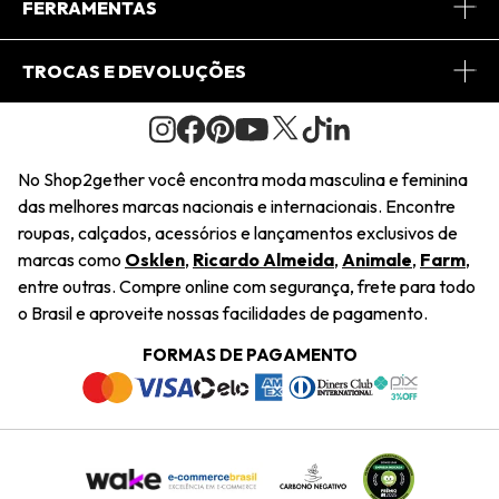
Central de Relacionamento
FERRAMENTAS
Conheça o Site
Fretes
Minha Conta
TROCAS E DEVOLUÇÕES
Journal
2Getherclub
Pedido de Presente
Condições Gerais
Novos Designers
Regulamento e Promoções
Wishlist
No Shop2gether você encontra moda masculina e feminina
Troca Fácil
das melhores marcas nacionais e internacionais. Encontre
Saiu na Mídia
Cupons
roupas, calçados, acessórios e lançamentos exclusivos de
Restituição de Pagamento
marcas como
Osklen
,
Ricardo Almeida
,
Animale
,
Farm
,
Sustentabilidade
entre outras. Compre online com segurança, frete para todo
Dúvidas Frequentes
o Brasil e aproveite nossas facilidades de pagamento.
Navegando
Termos e Condições
FORMAS DE PAGAMENTO
Termos e Condições
Política de Privacidade
Trabalhe Conosco
Declaração De Conteúdo