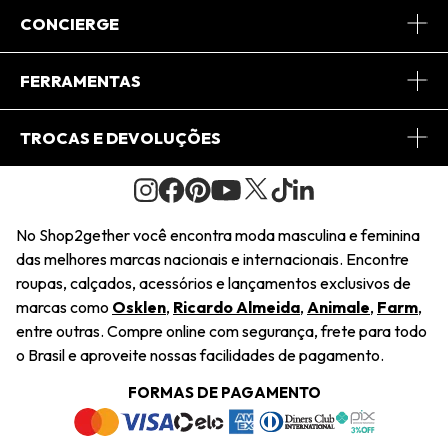
Sobre Nós
CONCIERGE
Conheça o App
Central de Relacionamento
FERRAMENTAS
Conheça o Site
Fretes
Minha Conta
TROCAS E DEVOLUÇÕES
Journal
2Getherclub
Pedido de Presente
Condições Gerais
Novos Designers
Regulamento e Promoções
Wishlist
No Shop2gether você encontra moda masculina e feminina
Troca Fácil
das melhores marcas nacionais e internacionais. Encontre
Saiu na Mídia
Cupons
roupas, calçados, acessórios e lançamentos exclusivos de
Restituição de Pagamento
marcas como
Osklen
,
Ricardo Almeida
,
Animale
,
Farm
,
Sustentabilidade
entre outras. Compre online com segurança, frete para todo
Dúvidas Frequentes
o Brasil e aproveite nossas facilidades de pagamento.
Navegando
Termos e Condições
FORMAS DE PAGAMENTO
Termos e Condições
Política de Privacidade