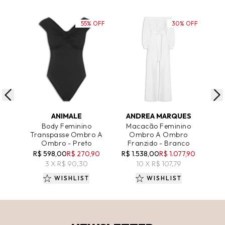
55% OFF
30% OFF
ADICIONAR AO CARRINHO
ADICIONAR AO CARRINHO
A
ANIMALE
ANDREA MARQUES
Body Feminino
Macacão Feminino
M
Transpasse Ombro A
Ombro A Ombro
C
Ombro - Preto
Franzido - Branco
R$ 598,00
R$ 270,90
R$ 1.538,00
R$ 1.077,90
3 X R$ 90,30
10 X R$ 107,79
WISHLIST
WISHLIST