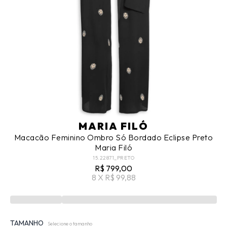
MARIA FILÓ
Macacão Feminino Ombro Só Bordado Eclipse Preto
Maria Filó
15.22871_PRETO
R$ 799,00
8 X R$ 99,88
TAMANHO
Selecione o tamanho