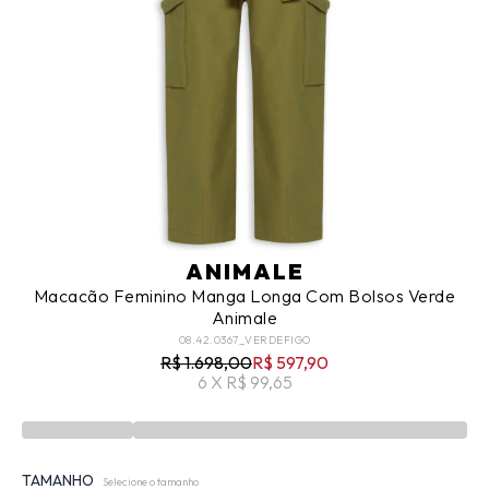
ANIMALE
Macacão Feminino Manga Longa Com Bolsos Verde
Animale
08.42.0367_VERDEFIGO
R$ 1.698,00
R$ 597,90
6 X R$ 99,65
TAMANHO
Selecione o tamanho