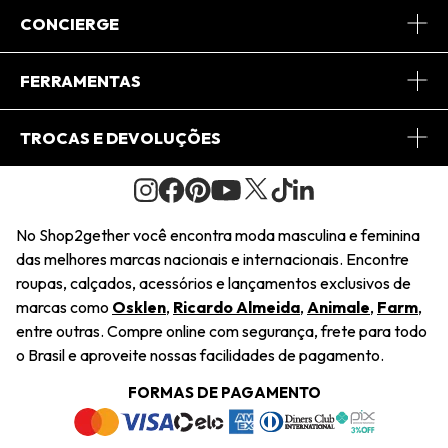
Sobre Nós
CONCIERGE
Conheça o App
Central de Relacionamento
FERRAMENTAS
Conheça o Site
Fretes
Minha Conta
TROCAS E DEVOLUÇÕES
Journal
2Getherclub
Pedido de Presente
Condições Gerais
Novos Designers
Regulamento e Promoções
Wishlist
No Shop2gether você encontra moda masculina e feminina
Troca Fácil
das melhores marcas nacionais e internacionais. Encontre
Saiu na Mídia
Cupons
roupas, calçados, acessórios e lançamentos exclusivos de
Restituição de Pagamento
marcas como
Osklen
,
Ricardo Almeida
,
Animale
,
Farm
,
Sustentabilidade
entre outras. Compre online com segurança, frete para todo
Dúvidas Frequentes
o Brasil e aproveite nossas facilidades de pagamento.
Navegando
Termos e Condições
FORMAS DE PAGAMENTO
Termos e Condições
Política de Privacidade