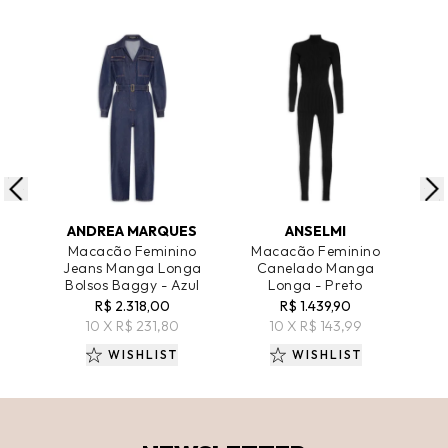
ADICIONAR AO CARRINHO
ADICIONAR AO CARRINHO
A
ANDREA MARQUES
ANSELMI
Macacão Feminino
Macacão Feminino
M
Jeans Manga Longa
Canelado Manga
Je
Bolsos Baggy - Azul
Longa - Preto
R$ 2.318,00
R$ 1.439,90
R$ 
10 X R$ 231,80
10 X R$ 143,99
WISHLIST
WISHLIST