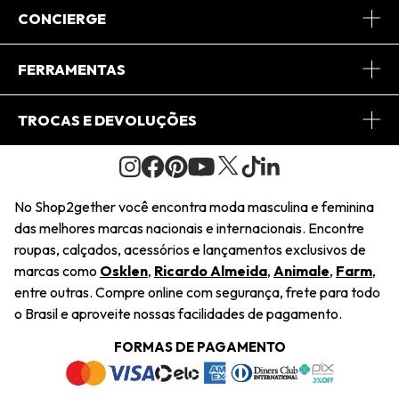
Sobre Nós
CONCIERGE
Conheça o App
Central de Relacionamento
FERRAMENTAS
Conheça o Site
Fretes
Minha Conta
TROCAS E DEVOLUÇÕES
Journal
2Getherclub
Pedido de Presente
Condições Gerais
Novos Designers
Regulamento e Promoções
Wishlist
No Shop2gether você encontra moda masculina e feminina
Troca Fácil
das melhores marcas nacionais e internacionais. Encontre
Saiu na Mídia
Cupons
roupas, calçados, acessórios e lançamentos exclusivos de
Restituição de Pagamento
marcas como
Osklen
,
Ricardo Almeida
,
Animale
,
Farm
,
Sustentabilidade
entre outras. Compre online com segurança, frete para todo
Dúvidas Frequentes
o Brasil e aproveite nossas facilidades de pagamento.
Navegando
Termos e Condições
FORMAS DE PAGAMENTO
Termos e Condições
Política de Privacidade