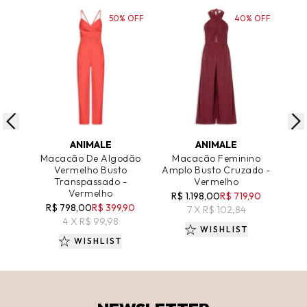
50% OFF
40% OFF
ADICIONAR AO CARRINHO
ADICIONAR AO CARRINHO
A
ANIMALE
ANIMALE
Macacão De Algodão
Macacão Feminino
M
Vermelho Busto
Amplo Busto Cruzado -
Transpassado -
Vermelho
Vermelho
R$ 1.198,00
R$ 719,90
R
R$ 798,00
R$ 399,90
7 X R$ 102,84
4 X R$ 99,98
WISHLIST
WISHLIST