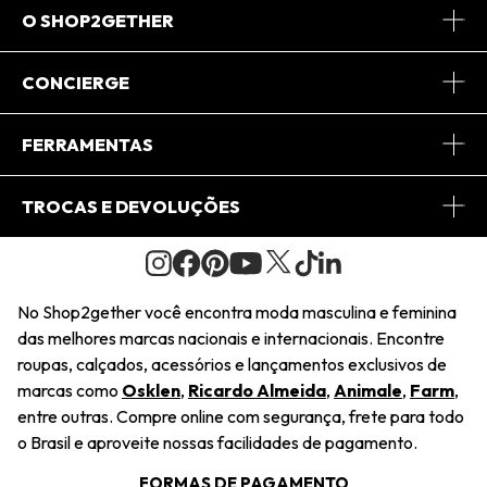
O SHOP2GETHER
Sobre Nós
CONCIERGE
Conheça o App
Central de Relacionamento
FERRAMENTAS
Conheça o Site
Fretes
Minha Conta
TROCAS E DEVOLUÇÕES
Journal
2Getherclub
Pedido de Presente
Condições Gerais
Novos Designers
Regulamento e Promoções
Wishlist
No Shop2gether você encontra moda masculina e feminina
Troca Fácil
das melhores marcas nacionais e internacionais. Encontre
Saiu na Mídia
Cupons
roupas, calçados, acessórios e lançamentos exclusivos de
Restituição de Pagamento
marcas como
Osklen
,
Ricardo Almeida
,
Animale
,
Farm
,
Sustentabilidade
entre outras. Compre online com segurança, frete para todo
Dúvidas Frequentes
o Brasil e aproveite nossas facilidades de pagamento.
Navegando
Termos e Condições
FORMAS DE PAGAMENTO