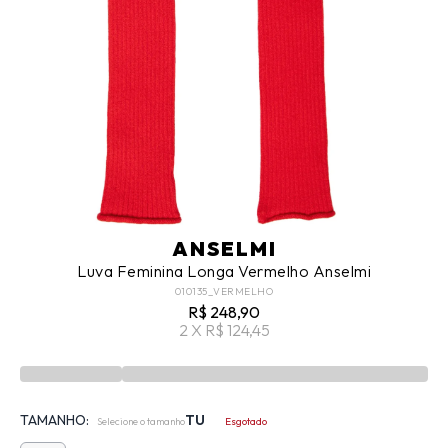
ANSELMI
Luva Feminina Longa Vermelho Anselmi
010135_VERMELHO
R$ 248,90
2 X R$ 124,45
TAMANHO:
TU
Selecione o tamanho
Esgotado