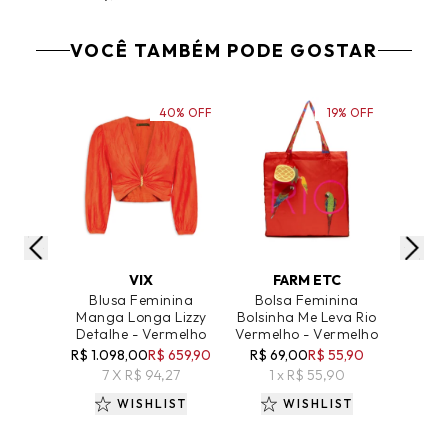
VOCÊ TAMBÉM PODE GOSTAR
40% OFF
19% OFF
ADICIONAR AO CARRINHO
ADICIONAR AO CARRINHO
ADICIO
VIX
FARM ETC
'2
Blusa Feminina
Bolsa Feminina
Saia F
Manga Longa Lizzy
Bolsinha Me Leva Rio
Evas
Detalhe - Vermelho
Vermelho - Vermelho
R$ 1.1
R$ 1.098,00
R$ 659,90
R$ 69,00
R$ 55,90
4 
7 X R$ 94,27
1 x R$ 55,90
WISHLIST
WISHLIST