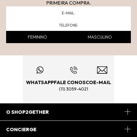
PRIMEIRA COMPRA.
FEMININO
MASCULINO
WHATSAPP
FALE CONOSCO
E-MAIL
(11) 3059-4021
O SHOP2GETHER
Sobre Nós
CONCIERGE