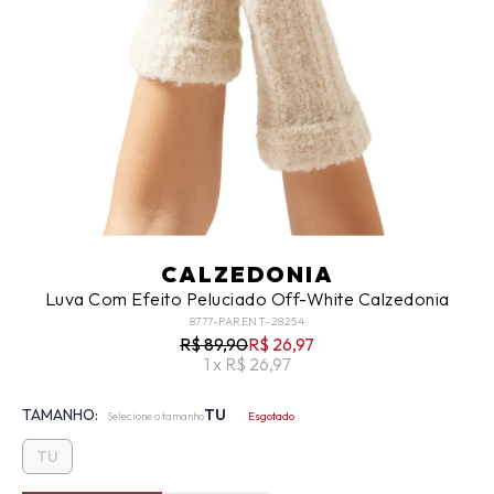
CALZEDONIA
Luva Com Efeito Peluciado Off-White Calzedonia
8777-PARENT-28254
R$ 89,90
R$ 26,97
1 x R$ 26,97
TAMANHO:
TU
Selecione o tamanho
Esgotado
TU