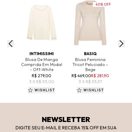
40% OFF
ADICIONAR AO CARRINHO
ADICIONAR AO CARRINHO
ADICIO
INTIMISSIMI
BASIQ
Blusa De Manga
Blusa Feminina
Blu
Comprida Em Modal
Tricot Peluciado –
Trico
- Off-White
Bege
R$ 279,00
R$ 469,00
R$ 281,90
R$ 46
3 X R$ 93,00
3 X R$ 93,97
3 
WISHLIST
WISHLIST
NEWSLETTER
DIGITE SEU E-MAIL E RECEBA 15
% OFF
EM SUA