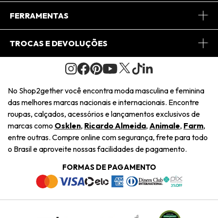
Conheça o App
Central de Relacionamento
FERRAMENTAS
Conheça o Site
Fretes
Minha Conta
TROCAS E DEVOLUÇÕES
Journal
2Getherclub
Pedido de Presente
Condições Gerais
Novos Designers
Regulamento e Promoções
Wishlist
No Shop2gether você encontra moda masculina e feminina
Troca Fácil
das melhores marcas nacionais e internacionais. Encontre
Saiu na Mídia
Cupons
roupas, calçados, acessórios e lançamentos exclusivos de
Restituição de Pagamento
marcas como
Osklen
,
Ricardo Almeida
,
Animale
,
Farm
,
Sustentabilidade
entre outras. Compre online com segurança, frete para todo
Dúvidas Frequentes
o Brasil e aproveite nossas facilidades de pagamento.
Navegando
Termos e Condições
FORMAS DE PAGAMENTO
Termos e Condições
Política de Privacidade
Trabalhe Conosco
Declaração De Conteúdo