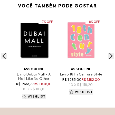
VOCÊ TAMBÉM PODE GOSTAR
7% OFF
8% OFF
ADICIONAR AO CARRINHO
ADICIONAR AO CARRINHO
A
ASSOULINE
ASSOULINE
Livro Dubai Mall - A
Livro 18Th Century Style
LI
Mall Like No Other
R$ 1.285,00
R$ 1.182,00
R$ 1.966,77
R$ 1.838,10
R$ 
10 X R$ 118,20
10 X R$ 183,81
WISHLIST
WISHLIST