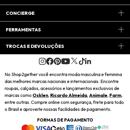
Sobre Nós
CONCIERGE
Conheça o App
Central de Relacionamento
FERRAMENTAS
Conheça o Site
Fretes
Minha Conta
TROCAS E DEVOLUÇÕES
Journal
2Getherclub
Pedido de Presente
Condições Gerais
Novos Designers
Regulamento e Promoções
Wishlist
No Shop2gether você encontra moda masculina e feminina
Troca Fácil
das melhores marcas nacionais e internacionais. Encontre
Saiu na Mídia
Cupons
roupas, calçados, acessórios e lançamentos exclusivos de
Restituição de Pagamento
marcas como
Osklen
,
Ricardo Almeida
,
Animale
,
Farm
,
Sustentabilidade
entre outras. Compre online com segurança, frete para todo
Dúvidas Frequentes
o Brasil e aproveite nossas facilidades de pagamento.
Navegando
Termos e Condições
FORMAS DE PAGAMENTO
Termos e Condições