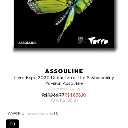
ASSOULINE
Livro Expo 2020 Dubai Terra-The Sustainability
Pavilion Assouline
9781649800251_PRETO
R$ 1.966,77
R$ 1.838,10
10 X R$ 183,81
TAMANHO:
TU
Selecione o tamanho
TU