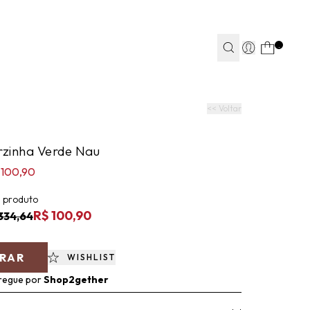
TEAPP*
.
S
S
JEANS
JEANS
FITNESS
FITNESS
CASA
CASA
<< Voltar
orzinha Verde Nau
 100,90
 produto
R$ 100,90
334,64
RAR
WISHLIST
regue por
Shop2gether