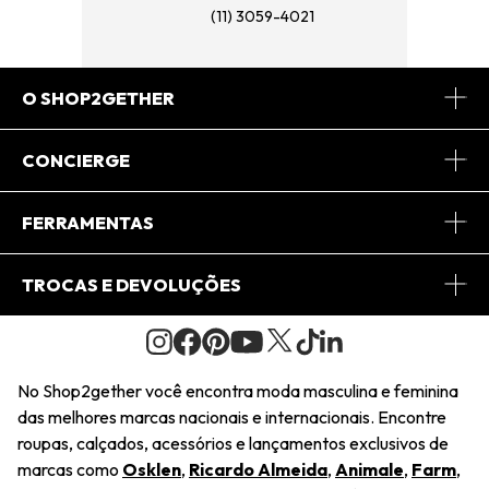
(11) 3059-4021
O SHOP2GETHER
Sobre Nós
CONCIERGE
Conheça o App
Central de Relacionamento
FERRAMENTAS
Conheça o Site
Fretes
Minha Conta
TROCAS E DEVOLUÇÕES
Journal
2Getherclub
Pedido de Presente
Condições Gerais
Novos Designers
Regulamento e Promoções
Wishlist
No Shop2gether você encontra moda masculina e feminina
Troca Fácil
das melhores marcas nacionais e internacionais. Encontre
Saiu na Mídia
Cupons
roupas, calçados, acessórios e lançamentos exclusivos de
Restituição de Pagamento
marcas como
Osklen
,
Ricardo Almeida
,
Animale
,
Farm
,
Sustentabilidade