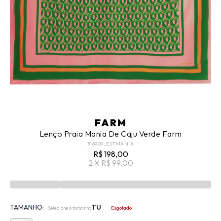
FARM
Lenço Praia Mania De Caju Verde Farm
316909_ESTMANIA
R$ 198,00
2 X R$ 99,00
TAMANHO:
TU
Selecione o tamanho
Esgotado