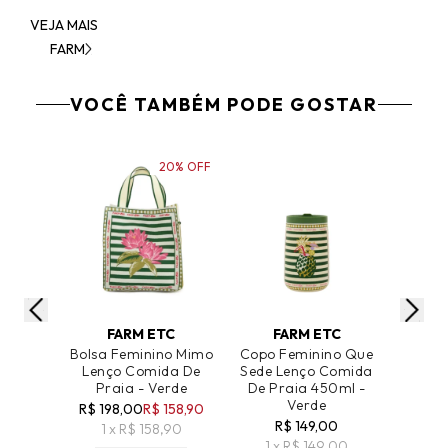
VEJA MAIS
FARM
VOCÊ TAMBÉM PODE GOSTAR
20% OFF
ADICIONAR AO CARRINHO
ADICIONAR AO CARRINHO
ADICIO
FARM ETC
FARM ETC
F
Bolsa Feminino Mimo
Copo Feminino Que
Bolsa
Lenço Comida De
Sede Lenço Comida
Gema
Praia - Verde
De Praia 450ml -
Pra
Verde
R$ 198,00
R$ 158,90
R$ 17
R$ 149,00
1 x R$ 158,90
1 
1 x R$ 149,00