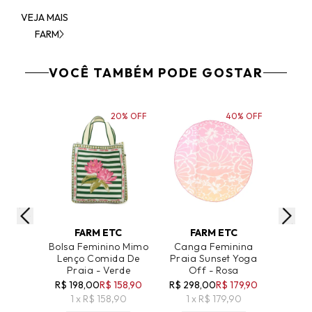
VEJA MAIS
FARM
VOCÊ TAMBÉM PODE GOSTAR
20% OFF
40% OFF
ADICIONAR AO CARRINHO
ADICIONAR AO CARRINHO
ADICIO
FARM ETC
FARM ETC
F
Bolsa Feminino Mimo
Canga Feminina
Cooler
Lenço Comida De
Praia Sunset Yoga
Comid
Praia - Verde
Off - Rosa
R$ 198,00
R$ 158,90
R$ 298,00
R$ 179,90
R$ 27
1 x R$ 158,90
1 x R$ 179,90
2 