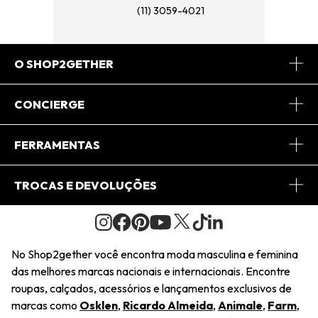
(11) 3059-4021
O SHOP2GETHER
Sobre Nós
CONCIERGE
Conheça o App
Central de Relacionamento
FERRAMENTAS
Conheça o Site
Fretes
Minha Conta
TROCAS E DEVOLUÇÕES
Journal
2Getherclub
Pedido de Presente
Condições Gerais
Novos Designers
Regulamento e Promoções
Wishlist
No Shop2gether você encontra moda masculina e feminina
Troca Fácil
das melhores marcas nacionais e internacionais. Encontre
Saiu na Mídia
Cupons
roupas, calçados, acessórios e lançamentos exclusivos de
Restituição de Pagamento
marcas como
Osklen
,
Ricardo Almeida
,
Animale
,
Farm
,
Sustentabilidade