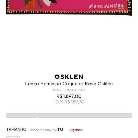
OSKLEN
Lenço Feminino Coqueiro Rosa Osklen
69572_ROSALARANJ
R$ 1.897,00
10 X R$ 189,70
TAMANHO:
TU
Selecione o tamanho
Esgotado