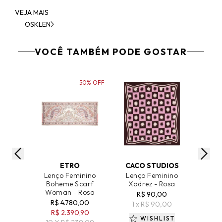
VEJA MAIS
OSKLEN
VOCÊ TAMBÉM PODE GOSTAR
50% OFF
ADICIONAR AO CARRINHO
ADICIONAR AO CARRINHO
ADICIO
ETRO
CACO STUDIOS
Lenço Feminino
Lenço Feminino
Macac
Boheme Scarf
Xadrez - Rosa
Lenç
Woman - Rosa
R$ 90,00
R$ 4.780,00
R$ 45
1 x R$ 90,00
R$ 2.390,90
2 
WISHLIST