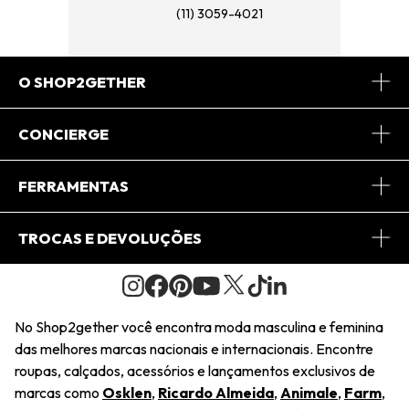
(11) 3059-4021
O SHOP2GETHER
Sobre Nós
CONCIERGE
Conheça o App
Central de Relacionamento
FERRAMENTAS
Conheça o Site
Fretes
Minha Conta
TROCAS E DEVOLUÇÕES
Journal
2Getherclub
Pedido de Presente
Condições Gerais
Novos Designers
Regulamento e Promoções
Wishlist
No Shop2gether você encontra moda masculina e feminina
Troca Fácil
das melhores marcas nacionais e internacionais. Encontre
Saiu na Mídia
Cupons
roupas, calçados, acessórios e lançamentos exclusivos de
Restituição de Pagamento
marcas como
Osklen
,
Ricardo Almeida
,
Animale
,
Farm
,
Sustentabilidade