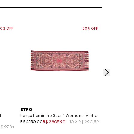
60% OFF
30% OFF
ETRO
ETRO
f
Lenço Feminino Scarf Woman - Vinho
Lenço Femini
Off White
R$ 4.150,00
R$ 2.905,90
10 X R$ 290,59
R$ 97,84
R$ 5.880,00
R$