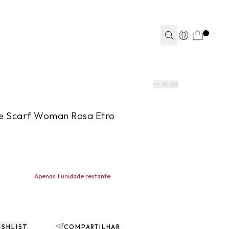
TEAPP*
.
S
S
JEANS
JEANS
FITNESS
FITNESS
CASA
CASA
<< Voltar
e Scarf Woman Rosa Etro
Apenas 1 unidade restante
ISHLIST
COMPARTILHAR