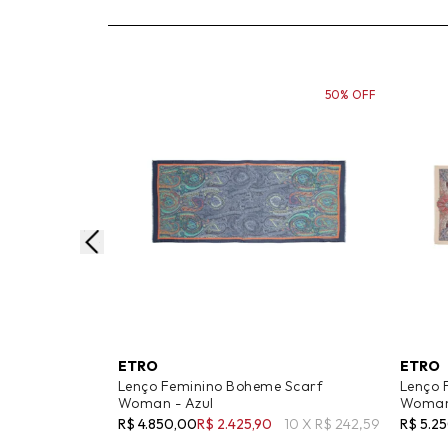
50% OFF
ETRO
ETRO
Lenço Feminino Boheme Scarf
Lenço 
Woman - Azul
Woman
R$ 4.850,00
R$ 2.425,90
10 X R$ 242,59
R$ 5.2