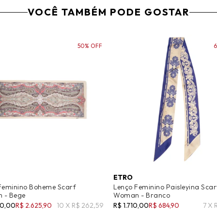
VOCÊ TAMBÉM PODE GOSTAR
50% OFF
ETRO
Feminino Boheme Scarf
Lenço Feminino Paisleyina Scar
 - Bege
Woman - Branco
50,00
R$ 2.625,90
10 X R$ 262,59
R$ 1.710,00
R$ 684,90
7 X 