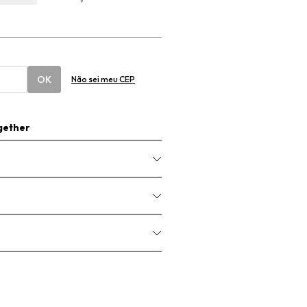
OK
Não sei meu CEP
gether