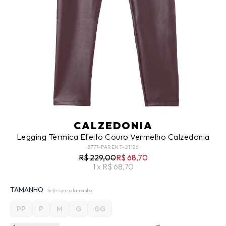
CALZEDONIA
Legging Térmica Efeito Couro Vermelho Calzedonia
8777-PARENT-21186
R$ 229,00
R$ 68,70
1 x R$ 68,70
TAMANHO
Selecione o tamanho
PP
P
M
G
GG