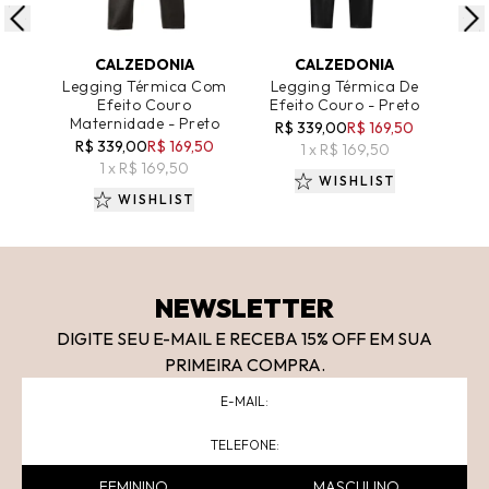
ADICIONAR AO CARRINHO
ADICIONAR AO CARRINHO
A
CALZEDONIA
CALZEDONIA
Legging Térmica Com
Legging Térmica De
Leg
Efeito Couro
Efeito Couro - Preto
Maternidade - Preto
R$ 339,00
R$ 169,50
R$ 339,00
R$ 169,50
1 x R$ 169,50
1 x R$ 169,50
WISHLIST
WISHLIST
NEWSLETTER
DIGITE SEU E-MAIL E RECEBA 15
% OFF
EM SUA
PRIMEIRA COMPRA.
FEMININO
MASCULINO