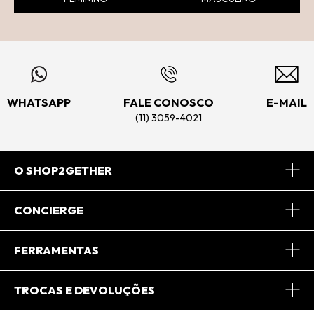
WHATSAPP
FALE CONOSCO
E-MAIL
(11) 3059-4021
O SHOP2GETHER
Sobre Nós
CONCIERGE
Conheça o App
Central de Relacionamento
FERRAMENTAS
Conheça o Site
Fretes
Minha Conta
TROCAS E DEVOLUÇÕES
Journal